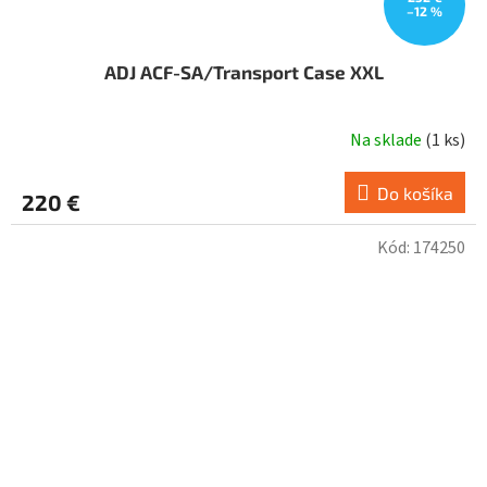
–12 %
ADJ ACF-SA/Transport Case XXL
Na sklade
(
1 ks
)
Do košíka
220 €
Kód:
174250