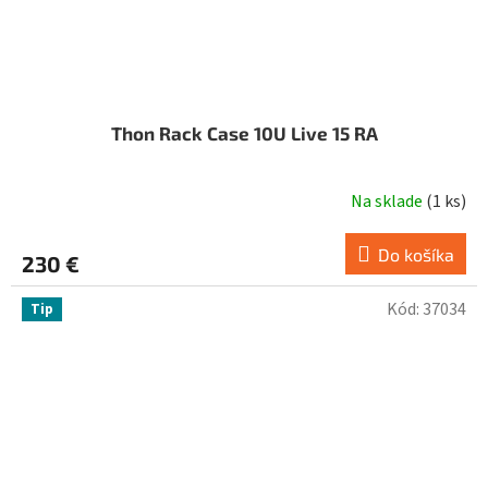
Thon Rack Case 10U Live 15 RA
Na sklade
(
1 ks
)
Do košíka
230 €
Kód:
37034
Tip