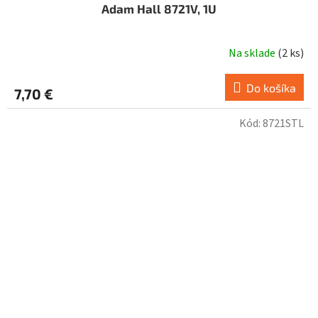
Adam Hall 8721V, 1U
Na sklade
(
2 ks
)
Do košíka
7,70 €
Kód:
8721STL