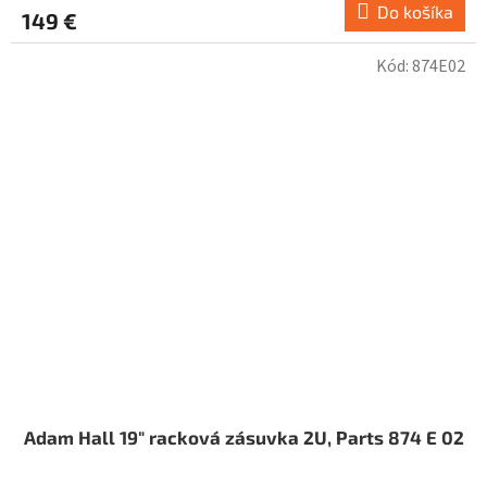
Do košíka
149 €
Kód:
874E02
Adam Hall 19" racková zásuvka 2U, Parts 874 E 02