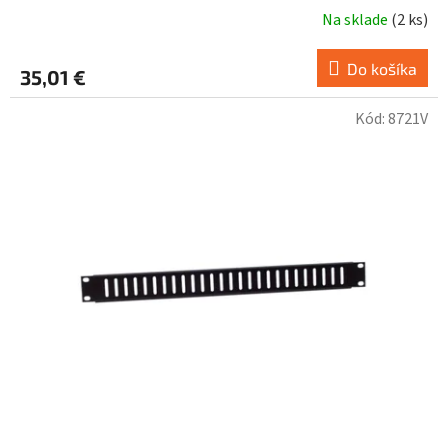
Na sklade
(
2 ks
)
Do košíka
35,01 €
Kód:
8721V