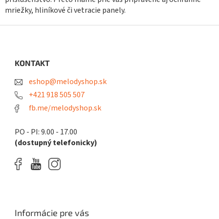
mriežky, hliníkové či vetracie panely.
Z
á
p
ä
KONTAKT
t
eshop@melodyshop.sk
i
e
+421 918 505 507
fb.me/melodyshop.sk
PO - PI: 9.00 - 17.00
(dostupný telefonicky)
Informácie pre vás