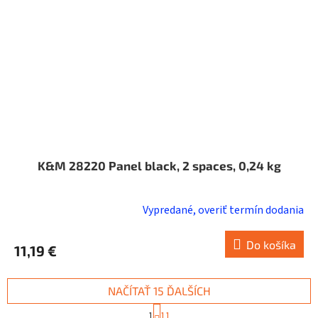
K&M 28220 Panel black, 2 spaces, 0,24 kg
Vypredané, overiť termín dodania
Do košíka
11,19 €
NAČÍTAŤ 15 ĎALŠÍCH
S
1
11