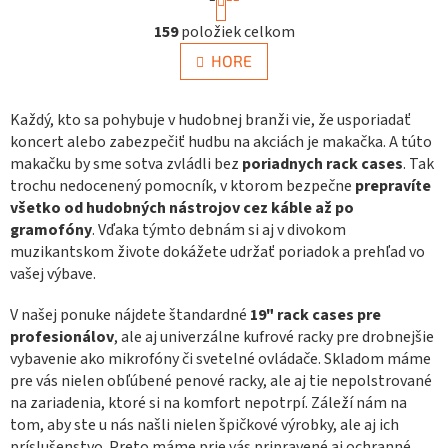
t
O
r
159
položiek celkom
v
á
n
l
HORE
k
á
o
d
v
a
Každý, kto sa pohybuje v hudobnej branži vie, že usporiadať
a
c
n
koncert alebo zabezpečiť hudbu na akciách je makačka. A túto
i
i
makačku by sme sotva zvládli bez
poriadnych rack cases
. Tak
e
e
trochu nedocenený pomocník, v ktorom bezpečne
prepravíte
p
všetko od hudobných nástrojov cez káble až po
r
v
gramofóny
. Vďaka týmto debnám si aj v divokom
k
muzikantskom živote dokážete udržať poriadok a prehľad vo
y
vašej výbave.
v
ý
V našej ponuke nájdete štandardné
19" rack cases pre
p
profesionálov
, ale aj univerzálne kufrové racky pre drobnejšie
i
vybavenie ako mikrofóny či svetelné ovládače. Skladom máme
s
u
pre vás nielen obľúbené penové racky, ale aj tie nepolstrované
na zariadenia, ktoré si na komfort nepotrpí. Záleží nám na
tom, aby ste u nás našli nielen špičkové výrobky, ale aj ich
príslušenstvo. Preto máme prie vás pripravené aj ochranné