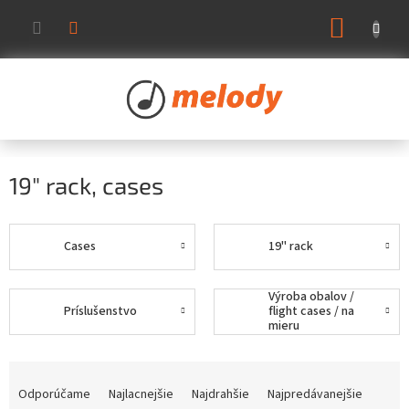
Prejsť
NÁKUP
na
KOŠÍK
obsah
19" rack, cases
Cases
19" rack
Výroba obalov /
Príslušenstvo
flight cases / na
mieru
R
a
Odporúčame
Najlacnejšie
Najdrahšie
Najpredávanejšie