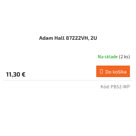
Adam Hall 87222VH, 2U
Na sklade
(
2 ks
)
Do košíka
11,30 €
Kód:
PBS2-MP