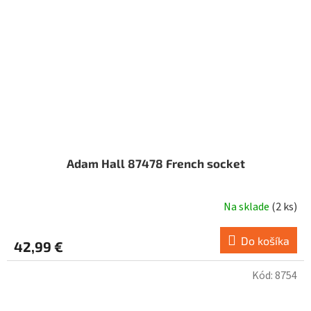
Adam Hall 87478 French socket
Na sklade
(
2 ks
)
Do košíka
42,99 €
Kód:
8754