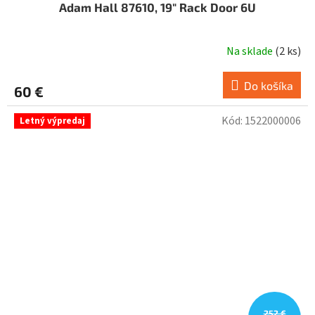
Adam Hall 87610, 19" Rack Door 6U
Na sklade
(
2 ks
)
Do košíka
60 €
Kód:
1522000006
Letný výpredaj
252 €