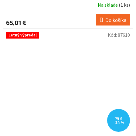
Na sklade
(
1 ks
)
Do košíka
65,01 €
Kód:
87610
Letný výpredaj
79 €
–24 %