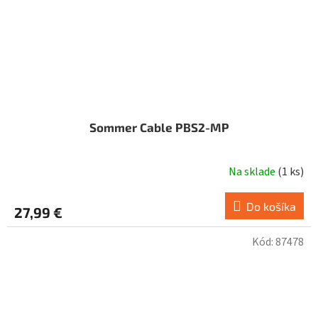
Sommer Cable PBS2-MP
Na sklade
(
1 ks
)
Do košíka
27,99 €
Kód:
87478