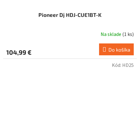
Pioneer Dj HDJ-CUE1BT-K
Na sklade
(
1 ks
)
Do košíka
104,99 €
Kód:
HD25