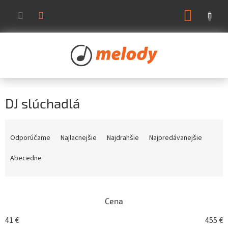
Prejsť
NÁKUP
na
KOŠÍK
obsah
DJ slúchadlá
R
a
Odporúčame
Najlacnejšie
Najdrahšie
Najpredávanejšie
d
e
Abecedne
n
i
e
Cena
p
r
41
€
455
€
o