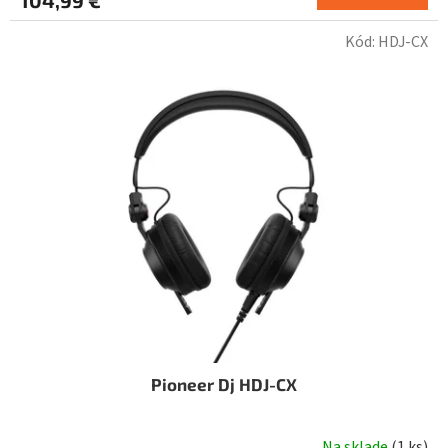
Kód:
HDJ-CX
Pioneer Dj HDJ-CX
Na sklade
(
1 ks
)