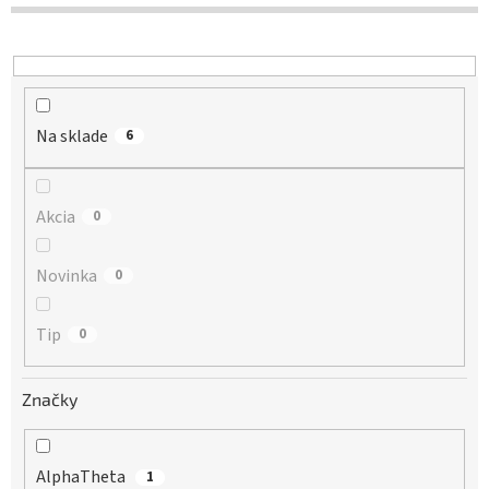
d
u
k
t
o
Na sklade
v
6
Akcia
0
Novinka
0
Tip
0
Značky
AlphaTheta
1