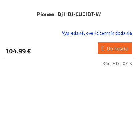
Pioneer Dj HDJ-CUE1BT-W
Vypredané, overiť termín dodania
Do košíka
104,99 €
Kód:
HDJ-X7-S