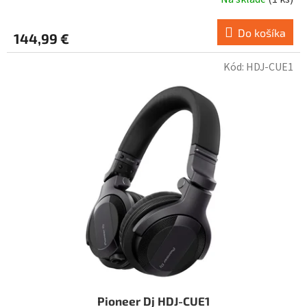
Do košíka
144,99 €
Kód:
HDJ-CUE1
Pioneer Dj HDJ-CUE1