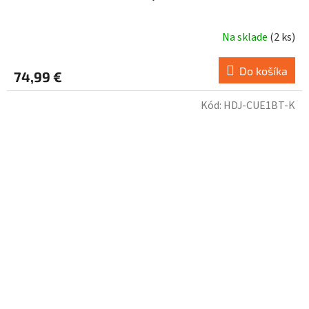
Na sklade
(
2 ks
)
Do košíka
74,99 €
Kód:
HDJ-CUE1BT-K