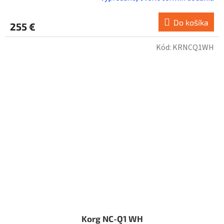
Do košíka
255 €
Kód:
KRNCQ1WH
Korg NC-Q1 WH