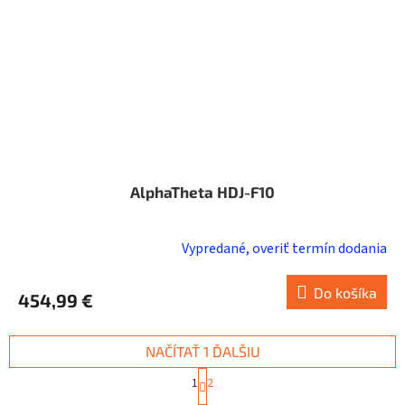
AlphaTheta HDJ-F10
Vypredané, overiť termín dodania
Do košíka
454,99 €
NAČÍTAŤ 1 ĎALŠIU
S
1
2
t
O