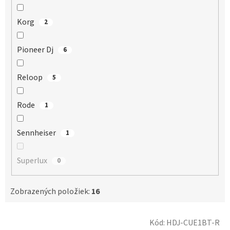
Korg
2
Pioneer Dj
6
Reloop
5
Rode
1
Sennheiser
1
Superlux
0
Zobrazených položiek:
16
V
Kód:
HDJ-CUE1BT-R
ý