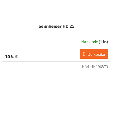
Sennheiser HD 25
Na sklade
(
1 ks
)
Do košíka
144 €
Kód:
HN196573