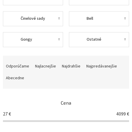
Činelové sady
Bell
Gongy
Ostatné
R
a
Odporúčame
Najlacnejšie
Najdrahšie
Najpredávanejšie
d
e
Abecedne
n
i
e
Cena
p
r
27
€
4099
€
o
d
u