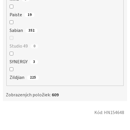
Paiste
19
Sabian
352
Studio 49
0
SYNERGY
3
Zildjian
225
Zobrazených položiek:
609
V
Kód:
HN154648
ý
p
i