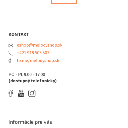
k
á
o
d
v
a
Z
a
c
á
n
i
i
p
e
e
ä
KONTAKT
p
t
r
eshop@melodyshop.sk
i
v
k
e
+421 918 505 507
y
fb.me/melodyshop.sk
v
ý
p
PO - PI: 9.00 - 17.00
i
(dostupný telefonicky)
s
u
Informácie pre vás