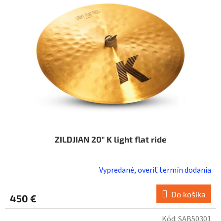
s
p
r
o
d
u
k
t
o
v
ZILDJIAN 20" K light flat ride
Vypredané, overiť termín dodania
Do košíka
450 €
Kód:
SAB50301