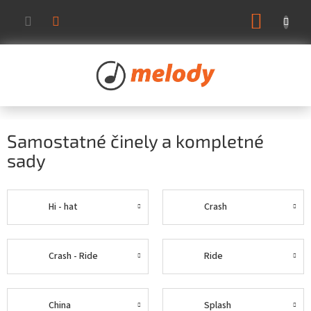
Prejsť
NÁKUP
na
KOŠÍK
obsah
Samostatné činely a kompletné
sady
Hi - hat
Crash
Crash - Ride
Ride
China
Splash