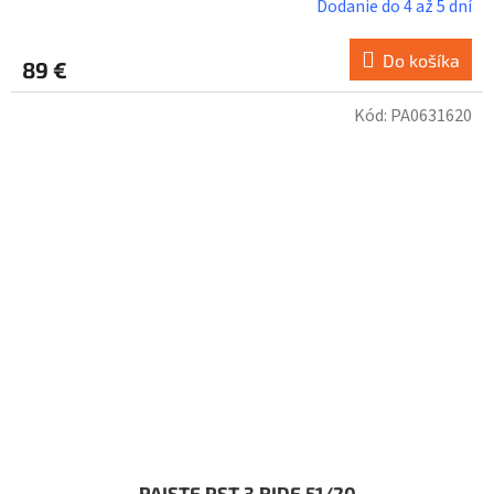
Dodanie do 4 až 5 dní
Do košíka
89 €
Kód:
PA0631620
PAISTE PST 3 RIDE 51/20