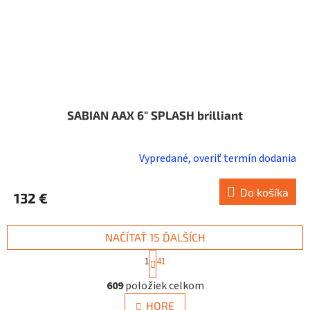
SABIAN AAX 6" SPLASH brilliant
Vypredané, overiť termín dodania
Do košíka
132 €
NAČÍTAŤ 15 ĎALŠÍCH
S
1
41
t
O
r
609
položiek celkom
v
á
n
l
HORE