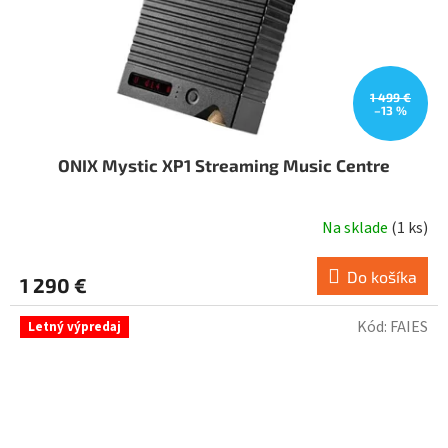
1 499 €
–13 %
ONIX Mystic XP1 Streaming Music Centre
Na sklade
(
1 ks
)
Do košíka
1 290 €
Kód:
FAIES
Letný výpredaj