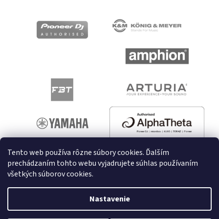
Tento web používa rôzne súbory cookies. Ďalším
prechádzaním tohto webu vyjadrujete súhlas používaním
všetkých súborov cookies.
Vytvoril Shoptet
Nastavenie