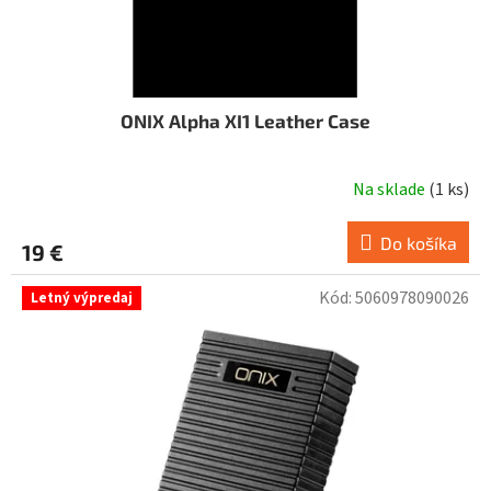
ONIX Alpha XI1 Leather Case
Na sklade
(
1 ks
)
Do košíka
19 €
Kód:
5060978090026
Letný výpredaj