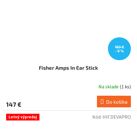
163 €
–9 %
Fisher Amps In Ear Stick
Na sklade
(
1 ks
)
Do košíka
147 €
Kód:
HIF.DEVAPRO
Letný výpredaj