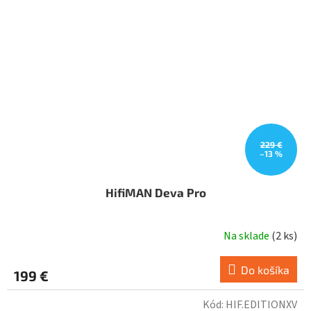
229 €
–13 %
HifiMAN Deva Pro
Na sklade
(
2 ks
)
Do košíka
199 €
Kód:
HIF.EDITIONXV