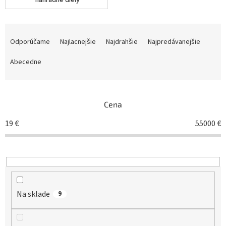
náhradné diely
R
a
Odporúčame
Najlacnejšie
Najdrahšie
Najpredávanejšie
d
e
Abecedne
n
i
e
Cena
p
r
19
€
55000
€
o
d
u
k
t
o
Na sklade
v
9