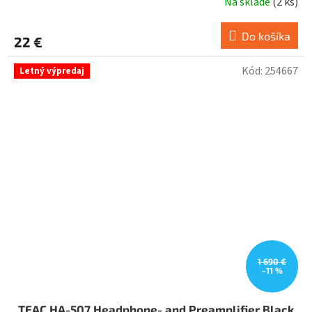
Na sklade
(
2 ks
)
Do košíka
22 €
Kód:
254667
Letný výpredaj
1 690 €
–11 %
TEAC HA-507 Headphone- and Preamplifier Black