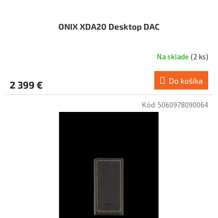
ONIX XDA20 Desktop DAC
Na sklade
(
2 ks
)
Do košíka
2 399 €
Kód:
5060978090064