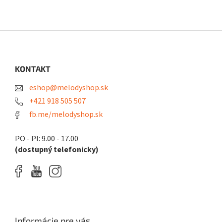
Z
á
p
ä
KONTAKT
t
eshop@melodyshop.sk
i
e
+421 918 505 507
fb.me/melodyshop.sk
PO - PI: 9.00 - 17.00
(dostupný telefonicky)
Informácie pre vás