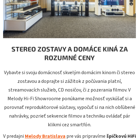
STEREO ZOSTAVY A DOMÁCE KINÁ ZA
ROZUMNÉ CENY
Vybavte si svoju domácnosť skvelým domácim kinom či stereo
zostavou a doprajte si zážitok z počúvania platní,
streamovacích služieb, CD nosičov, či z pozerania filmov. V
Melody Hi-Fi Showroome ponúkame možnosť vyskúšať si a
porovnať reproduktorové sústavy, vypočuť si na nich obľúbené
nahrávky, pozrieť sekvencie filmov a techniku ovládať pár
klikmi cez smartfón.
V predajni
Melody Bratislava
pre vás pripravíme
špičkovú HiFi