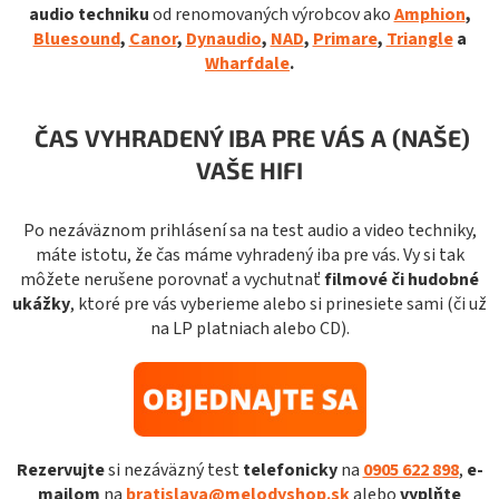
audio techniku
od renomovaných výrobcov ako
Amphion
,
Bluesound
,
Canor
,
Dynaudio
,
NAD
,
Primare
,
Triangle
a
Wharfdale
.
ČAS VYHRADENÝ IBA PRE VÁS A (NAŠE)
VAŠE HIFI
Po nezáväznom prihlásení sa na test audio a video techniky,
máte istotu, že čas máme vyhradený iba pre vás. Vy si tak
môžete nerušene porovnať a
vychutnať
filmové či hudobné
ukážky
, ktoré pre vás vyberieme alebo si prinesiete sami (či už
na LP platniach alebo CD).
Rezervujte
si nezáväzný test
telefonicky
na
0905 622 898
,
e-
mailom
na
bratislava@melodyshop.sk
alebo
vyplňte