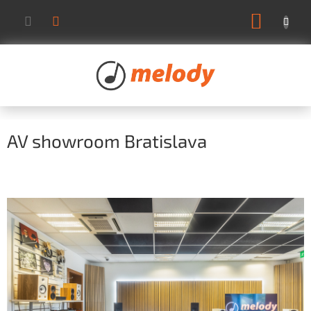
Prejsť
NÁKUP
na
KOŠÍK
obsah
AV showroom Bratislava