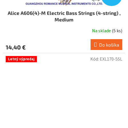
Alice A606(4)-M Electric Bass Strings (4-string) ,
Medium
Na sklade
(
5 ks
)
Do košíka
14,40 €
Kód:
EXL170-5SL
Letný výpredaj