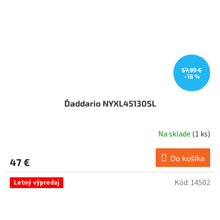
57,99 €
–18 %
D´addario NYXL45130SL
Na sklade
(
1 ks
)
Do košíka
47 €
Kód:
14502
Letný výpredaj