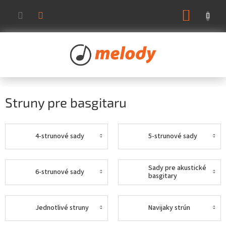
Prejsť
NÁKUP
na
KOŠÍK
obsah
Struny pre basgitaru
4-strunové sady
5-strunové sady
Sady pre akustické
6-strunové sady
basgitary
Jednotlivé struny
Navijaky strún