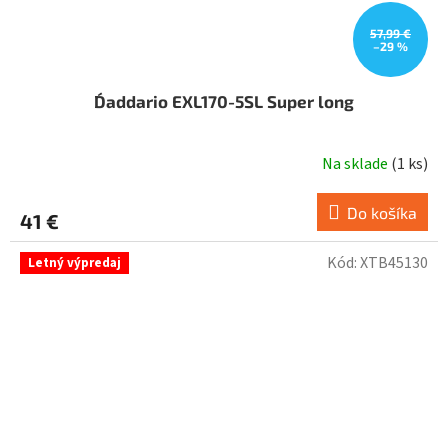
57,99 €
–29 %
D´addario EXL170-5SL Super long
Na sklade
(
1 ks
)
Do košíka
41 €
Kód:
XTB45130
Letný výpredaj