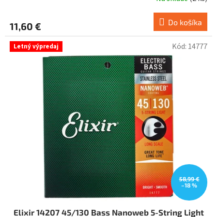
Do košíka
11,60 €
Kód:
14777
Letný výpredaj
58,99 €
–18 %
Elixir 14207 45/130 Bass Nanoweb 5-String Light