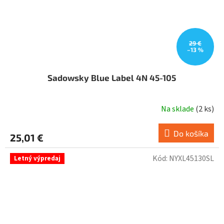
29 €
–13 %
Sadowsky Blue Label 4N 45-105
Na sklade
(
2 ks
)
Do košíka
25,01 €
Kód:
NYXL45130SL
Letný výpredaj