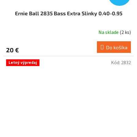
Ernie Ball 2835 Bass Extra Slinky 0.40-0.95
Na sklade
(
2 ks
)
Do košíka
20 €
Kód:
2832
Letný výpredaj