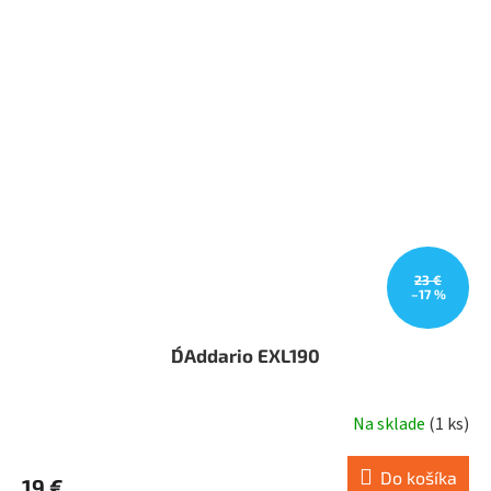
23 €
–17 %
D´Addario EXL190
Na sklade
(
1 ks
)
Do košíka
19 €