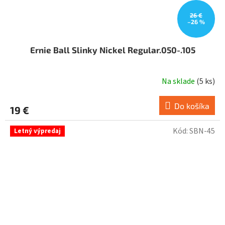
26 €
–26 %
Ernie Ball Slinky Nickel Regular.050-.105
Na sklade
(
5 ks
)
Do košíka
19 €
Kód:
SBN-45
Letný výpredaj