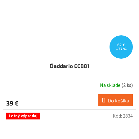
62 €
–37 %
D´addario ECB81
Na sklade
(
2 ks
)
Do košíka
39 €
Kód:
2834
Letný výpredaj