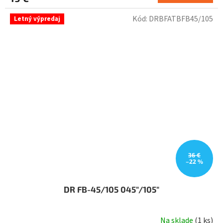
Kód:
DRBFATBFB45/105
Letný výpredaj
36 €
–22 %
DR FB-45/105 045"/105"
Na sklade
(
1 ks
)