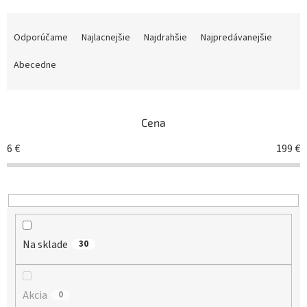
R
a
Odporúčame
Najlacnejšie
Najdrahšie
Najpredávanejšie
d
e
Abecedne
n
i
e
Cena
p
r
6
€
199
€
o
d
u
k
t
o
Na sklade
v
30
Akcia
0