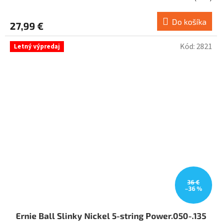
Do košíka
27,99 €
Kód:
2821
Letný výpredaj
36 €
–36 %
Ernie Ball Slinky Nickel 5-string Power.050-.135