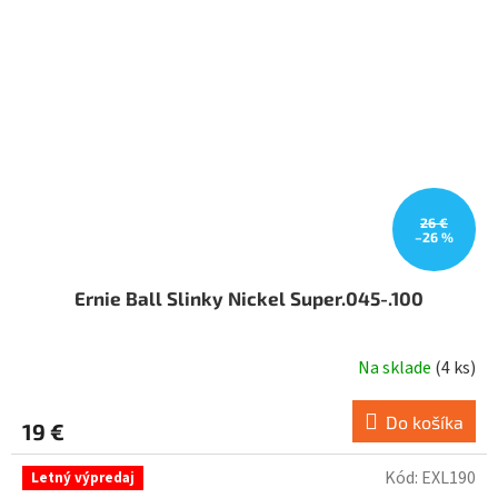
26 €
–26 %
Ernie Ball Slinky Nickel Super.045-.100
Na sklade
(
4 ks
)
Do košíka
19 €
Kód:
EXL190
Letný výpredaj