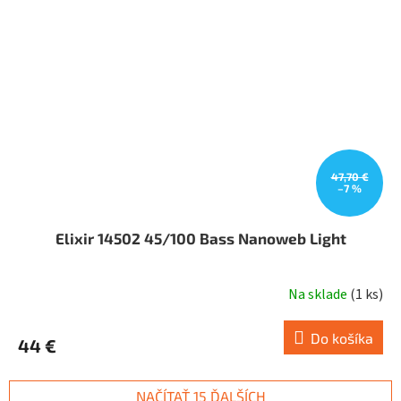
47,70 €
–7 %
Elixir 14502 45/100 Bass Nanoweb Light
Na sklade
(
1 ks
)
Do košíka
44 €
NAČÍTAŤ 15 ĎALŠÍCH