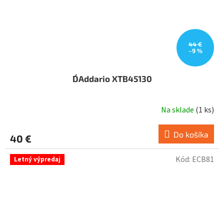
44 €
–9 %
D´Addario XTB45130
Na sklade
(
1 ks
)
Do košíka
40 €
Kód:
ECB81
Letný výpredaj