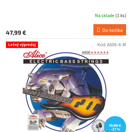
Na sklade
(
1 ks
)
Do košíka
47,99 €
Kód:
A606-4-M
Letný výpredaj
19,90 €
–27 %