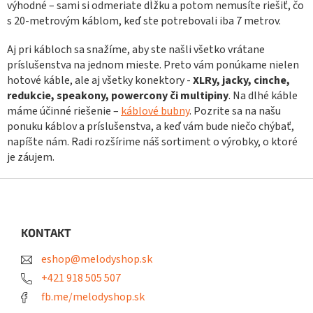
v
výhodné – sami si odmeriate dĺžku a potom nemusíte riešiť, čo
k
s 20-metrovým káblom, keď ste potrebovali iba 7 metrov.
y
v
Aj pri kábloch sa snažíme, aby ste našli všetko vrátane
ý
príslušenstva na jednom mieste. Preto vám ponúkame nielen
p
hotové káble, ale aj všetky konektory -
XLRy, jacky, cinche,
i
redukcie, speakony, powercony či multipiny
. Na dlhé káble
s
u
máme účinné riešenie –
káblové bubny
. Pozrite sa na našu
ponuku káblov a príslušenstva, a keď vám bude niečo chýbať,
napíšte nám. Radi rozšírime náš sortiment o výrobky, o ktoré
je záujem.
Z
á
p
ä
KONTAKT
t
eshop@melodyshop.sk
i
e
+421 918 505 507
fb.me/melodyshop.sk