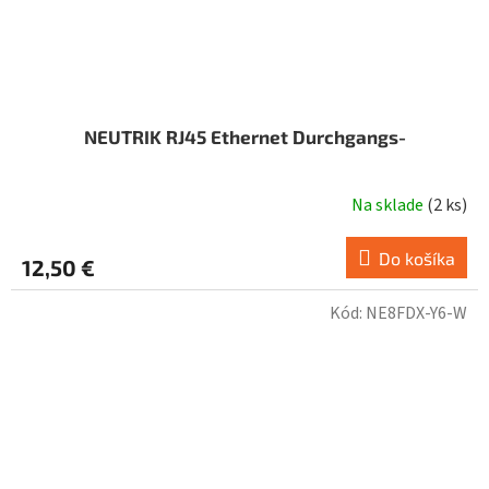
NEUTRIK RJ45 Ethernet Durchgangs-
Na sklade
(
2 ks
)
Do košíka
12,50 €
Kód:
NE8FDX-Y6-W