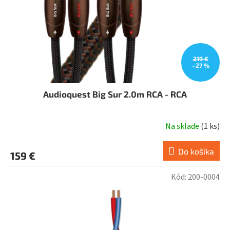
219 €
–27 %
Audioquest Big Sur 2.0m RCA - RCA
Na sklade
(
1 ks
)
Do košíka
159 €
Kód:
200-0004