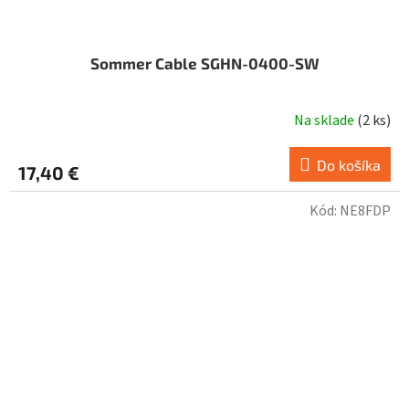
Sommer Cable SGHN-0400-SW
Na sklade
(
2 ks
)
Do košíka
17,40 €
Kód:
NE8FDP