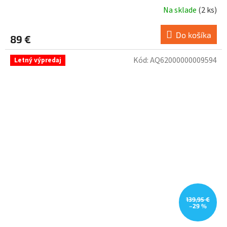
Na sklade
(
2 ks
)
Do košíka
89 €
Kód:
AQ62000000009594
Letný výpredaj
139,95 €
–29 %