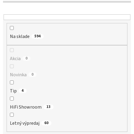
d
u
k
t
o
Na sklade
v
594
Akcia
0
Novinka
0
Tip
4
HiFi Showroom
13
Letný výpredaj
60