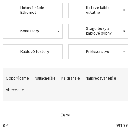
Hotové káble -
Hotové káble -
Ethernet
ostatné
Stage boxy a
Konektory
káblové bubny
Káblové testery
Príslušenstvo
R
a
Odporúčame
Najlacnejšie
Najdrahšie
Najpredávanejšie
d
e
Abecedne
n
i
e
Cena
p
r
0
€
9910
€
o