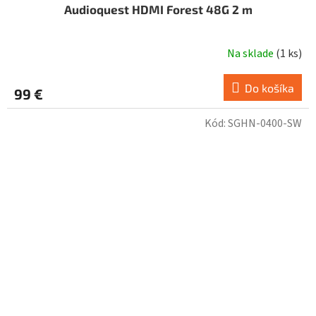
Audioquest HDMI Forest 48G 2 m
Na sklade
(
1 ks
)
Do košíka
99 €
Kód:
SGHN-0400-SW