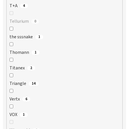
T+A
4
Tellurium
0
the sssnake
1
Thomann
1
Titanex
2
Triangle
14
Vertx
6
VOX
1