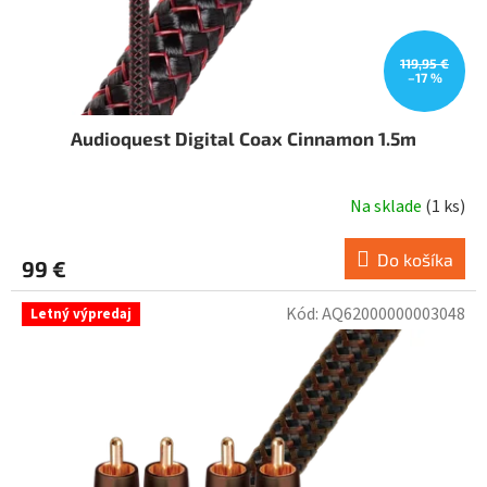
t
o
v
119,95 €
–17 %
Audioquest Digital Coax Cinnamon 1.5m
Na sklade
(
1 ks
)
Do košíka
99 €
Kód:
AQ62000000003048
Letný výpredaj