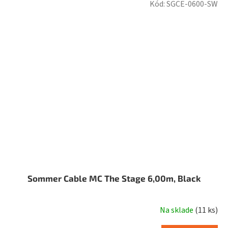
Kód:
SGCE-0600-SW
Sommer Cable MC The Stage 6,00m, Black
Na sklade
(
11 ks
)
Priemerné
hodnotenie