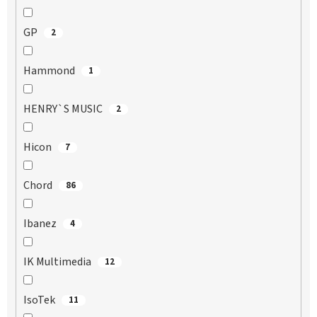
GP
2
Hammond
1
HENRY`S MUSIC
2
Hicon
7
Chord
86
Ibanez
4
IK Multimedia
12
IsoTek
11