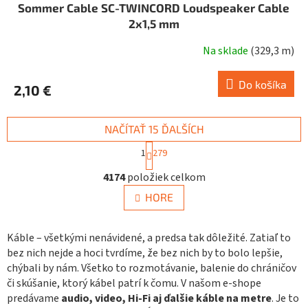
Sommer Cable SC-TWINCORD Loudspeaker Cable
2x1,5 mm
Na sklade
(
329,3 m
)
Do košíka
2,10 €
NAČÍTAŤ 15 ĎALŠÍCH
S
1
279
t
O
r
4174
položiek celkom
v
á
n
l
HORE
k
á
o
d
v
a
Káble – všetkými nenávidené, a predsa tak dôležité. Zatiaľ to
a
c
n
bez nich nejde a hoci tvrdíme, že bez nich by to bolo lepšie,
i
i
chýbali by nám. Všetko to rozmotávanie, balenie do chráničov
e
e
či skúšanie, ktorý kábel patrí k čomu. V našom e-shope
p
predávame
audio, video, Hi-Fi aj ďalšie káble na metre
. Je to
r