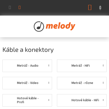
Prejsť
NÁKUP
na
KOŠÍK
obsah
Káble a konektory
Metráž - Audio
Metráž - HiFi
Metráž - Video
Metráž - rôzne
Hotové káble -
Hotové káble - HiFi
Profi