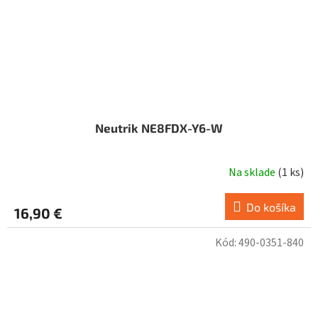
Neutrik NE8FDX-Y6-W
Na sklade
(
1 ks
)
Do košíka
16,90 €
Kód:
490-0351-840