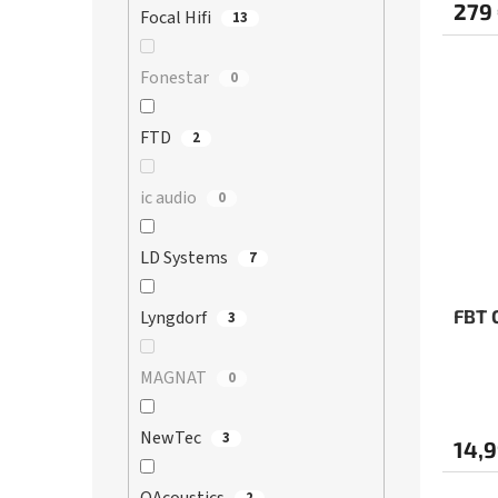
279
Focal Hifi
13
Fonestar
0
FTD
2
ic audio
0
LD Systems
7
FBT 
Lyngdorf
3
MAGNAT
0
NewTec
3
14,9
2