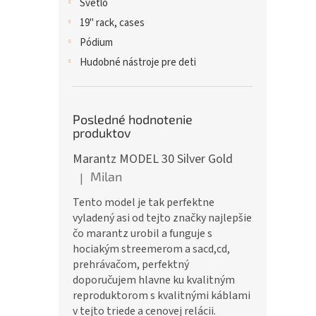
Svetlo
19" rack, cases
Pódium
Hudobné nástroje pre deti
Posledné hodnotenie
produktov
Marantz MODEL 30 Silver Gold
Milan
|
Hodnotenie produktu je 5 z 5 hviezdičiek.
Tento model je tak perfektne
vyladený asi od tejto značky najlepšie
čo marantz urobil a funguje s
hociakým streemerom a sacd,cd,
prehrávačom, perfektný
doporučujem hlavne ku kvalitným
reproduktorom s kvalitnými káblami
v tejto triede a cenovej relácii.