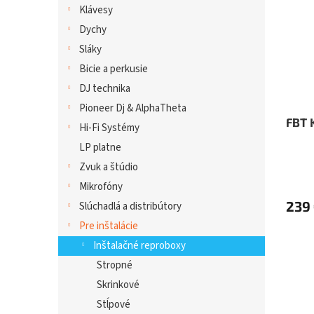
Klávesy
Dychy
Sláky
Bicie a perkusie
DJ technika
Pioneer Dj & AlphaTheta
FBT 
Hi-Fi Systémy
LP platne
Zvuk a štúdio
Mikrofóny
239
Slúchadlá a distribútory
Pre inštalácie
Inštalačné reproboxy
Stropné
Skrinkové
Stĺpové