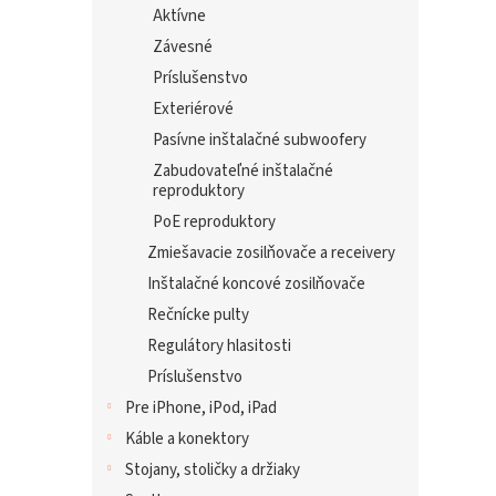
Aktívne
Závesné
Príslušenstvo
Exteriérové
Pasívne inštalačné subwoofery
Zabudovateľné inštalačné
reproduktory
PoE reproduktory
Zmiešavacie zosilňovače a receivery
Inštalačné koncové zosilňovače
Rečnícke pulty
Regulátory hlasitosti
Príslušenstvo
Pre iPhone, iPod, iPad
Káble a konektory
Stojany, stoličky a držiaky