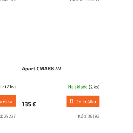
Apart CMAR8-W
ade
(
2 ks
)
Na sklade
(
2 ks
)
košíka
Do košíka
135 €
d:
29227
Kód:
36193