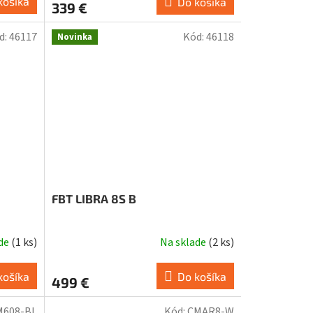
košíka
Do košíka
339 €
d:
46117
Kód:
46118
Novinka
FBT LIBRA 8S B
ade
(
1 ks
)
Na sklade
(
2 ks
)
košíka
Do košíka
499 €
M608-BL
Kód:
CMAR8-W