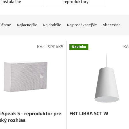
inštalačné
reproduktory
reproduktory
účame
Najlacnejšie
Najdrahšie
Najpredávanejšie
Abecedne
Kód:
ISPEAK5
Kó
Novinka
iSpeak 5 - reproduktor pre
FBT LIBRA 5CT W
ský rozhlas