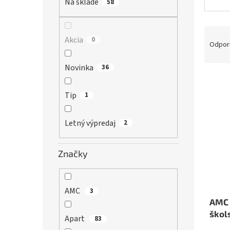
Na sklade
58
R
Akcia
0
a
Odpor
d
e
Novinka
36
n
V
i
ý
Tip
1
e
p
p
i
r
s
Letný výpredaj
2
o
p
d
r
Značky
u
o
k
d
t
u
o
k
AMC
3
v
t
AMC 
o
škol
Apart
83
v