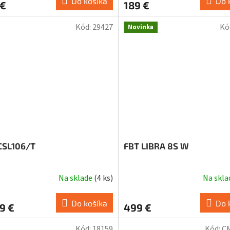
Do košíka
Do 
 €
189 €
Kód:
29427
Kó
Novinka
CSL106/T
FBT LIBRA 8S W
Na sklade
(
4 ks
)
Na skl
Do košíka
Do 
9 €
499 €
Kód:
18159
Kód:
C