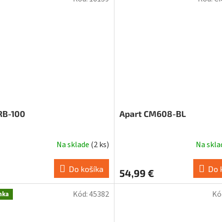
RB-100
Apart CM608-BL
Na sklade
(
2 ks
)
Na skl
Do košíka
Do 
54,99 €
Kód:
45382
Kó
nka