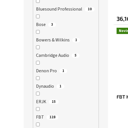
Bluesound Professional
10
36,1
Bose
3
Novi
Bowers & Wilkins
1
Cambridge Audio
5
Denon Pro
1
Dynaudio
1
FBT 
ERJK
15
FBT
128