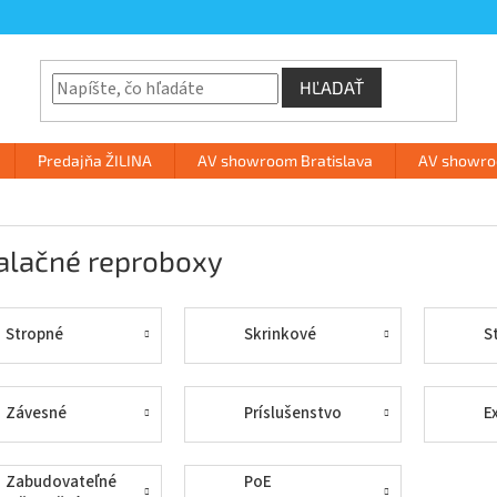
HĽADAŤ
Predajňa ŽILINA
AV showroom Bratislava
AV showroo
talačné reproboxy
Stropné
Skrinkové
S
Závesné
Príslušenstvo
E
Zabudovateľné
PoE