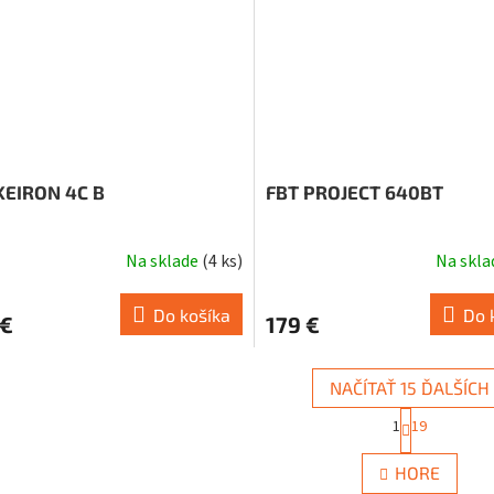
KEIRON 4C B
FBT PROJECT 640BT
Na sklade
(
4 ks
)
Na skl
Do košíka
Do 
 €
179 €
NAČÍTAŤ 15 ĎALŠÍCH
S
1
19
t
O
r
v
á
HORE
l
n