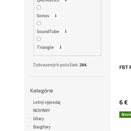
QAcoustics
Sonos
1
SoundTube
1
Triangle
2
Zobrazených položiek:
284
FBT 
Preskočiť
Kategórie
kategórie
6 €
Letný výpredaj
NOVINKY
Novi
Gitary
Basgitary