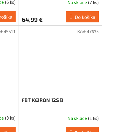
ade
(
6 ks
)
Na sklade
(
7 ks
)
košíka
Do košíka
64,99 €
d:
45511
Kód:
47635
FBT KEIRON 12S B
ade
(
8 ks
)
Na sklade
(
1 ks
)