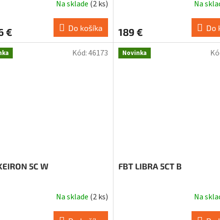
Na sklade
(
2 ks
)
Na skl
Do košíka
Do 
6 €
189 €
Kód:
46173
Kó
nka
Novinka
KEIRON 5C W
FBT LIBRA 5CT B
Na sklade
(
2 ks
)
Na skl