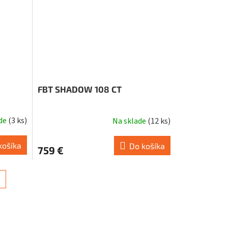
FBT SHADOW 108 CT
ade
(
3 ks
)
Na sklade
(
12 ks
)
Priemerné
hodnotenie
produktu
košíka
Do košíka
759 €
je
5,0
z
5
hviezdičiek.