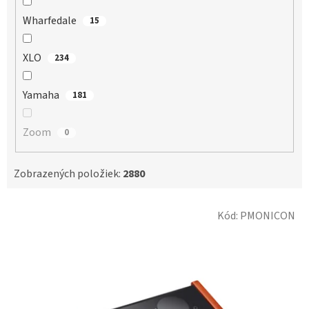
Wharfedale
15
XLO
234
Yamaha
181
Zoom
0
Zobrazených položiek:
2880
V
Kód:
PMONICON
ý
p
i
s
p
r