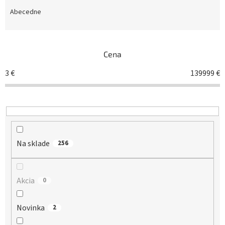
d
e
Abecedne
n
i
e
Cena
p
r
3
€
139999
€
o
d
u
k
t
o
Na sklade
v
256
Akcia
0
Novinka
2