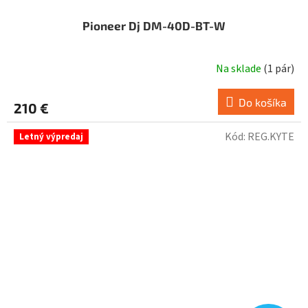
Pioneer Dj DM-40D-BT-W
Na sklade
(
1 pár
)
Do košíka
210 €
Kód:
REG.KYTE
Letný výpredaj