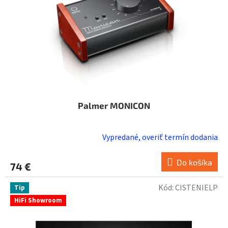
o
d
u
k
t
o
v
Palmer MONICON
Vypredané, overiť termín dodania
Do košíka
74 €
Kód:
CISTENIELP
Tip
HiFi Showroom