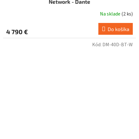
Network - Dante
Na sklade
(
2 ks
)
Do košíka
4 790 €
Kód:
DM-40D-BT-W