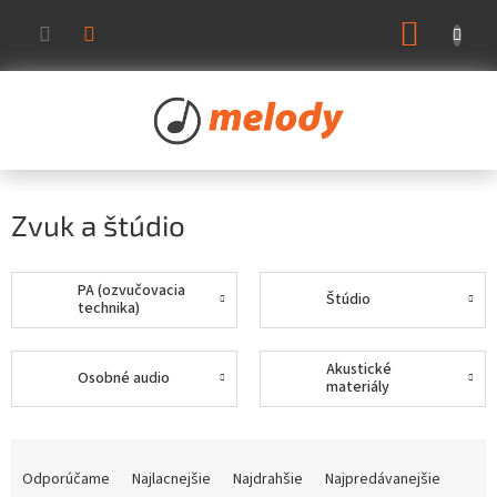
Prejsť
NÁKUP
na
KOŠÍK
obsah
Zvuk a štúdio
PA (ozvučovacia
Štúdio
technika)
Akustické
Osobné audio
materiály
R
a
Odporúčame
Najlacnejšie
Najdrahšie
Najpredávanejšie