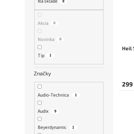
r
Na sklade
8
s
o
p
d
r
u
o
Akcia
0
k
d
t
u
Novinka
0
o
k
v
t
Heil
o
Tip
1
v
Značky
299
Audio-Technica
1
Audix
9
Beyerdynamic
1