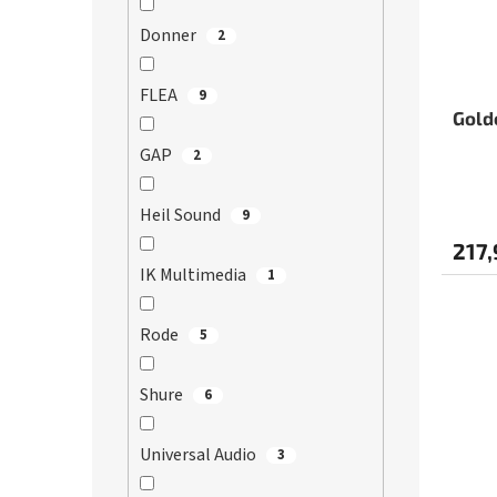
Donner
2
FLEA
9
Gold
GAP
2
Priem
Heil Sound
hodno
9
produ
217,
je
IK Multimedia
1
5,0
z
Rode
5
5
hviezd
Shure
6
Universal Audio
3