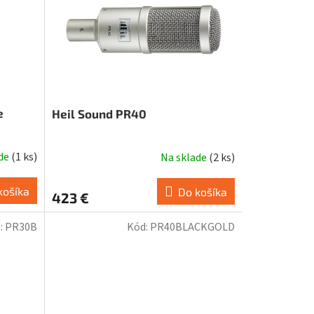
e
Heil Sound PR40
ade
(
1 ks
)
Na sklade
(
2 ks
)
košíka
Do košíka
423 €
:
PR30B
Kód:
PR40BLACKGOLD