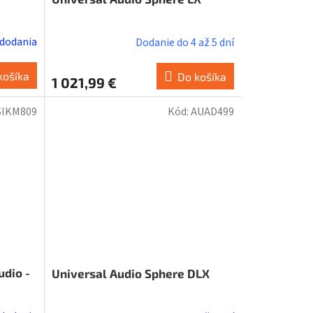
 dodania
Dodanie do 4 až 5 dní
košíka
Do košíka
1 021,99 €
SIKM809
Kód:
AUAD499
udio -
Universal Audio Sphere DLX