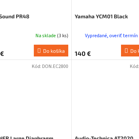
 Sound PR48
Yamaha YCM01 Black
Na sklade
(
3 ks
)
Vypredané, overiť termín
Do košíka
Do 
 €
140 €
Kód:
DON.EC2800
Kód
ER Large Diaphragm
Audio-Technica AT2020