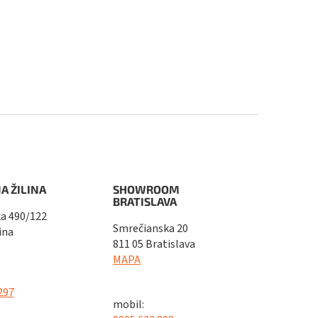
A ŽILINA
SHOWROOM
BRATISLAVA
a 490/122
Smrečianska 20
ina
811 05 Bratislava
MAPA
297
mobil: