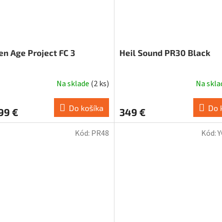
en Age Project FC 3
Heil Sound PR30 Black
Na sklade
(
2 ks
)
Na skl
erné
tenie
ktu
Do košíka
Do 
99 €
349 €
Kód:
PR48
Kód:
Y
ičiek.