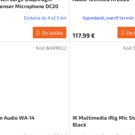
enser Microphone DC20
Dodanie do 4 až 5 dní
Vypredané, overiť termín
Do košíka
Do 
€
117,99 €
Kód:
WARM012
Kód:
 Audio WA-14
IK Multimedia iRig Mic St
Black