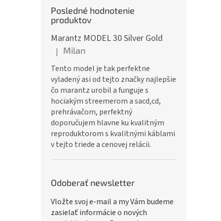
Posledné hodnotenie
produktov
Marantz MODEL 30 Silver Gold
Milan
|
Hodnotenie produktu je 5 z 5 hviezdičiek.
Tento model je tak perfektne
vyladený asi od tejto značky najlepšie
čo marantz urobil a funguje s
hociakým streemerom a sacd,cd,
prehrávačom, perfektný
doporučujem hlavne ku kvalitným
reproduktorom s kvalitnými káblami
v tejto triede a cenovej relácii.
Odoberať newsletter
Vložte svoj e-mail a my Vám budeme
zasielať informácie o nových