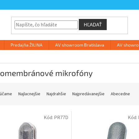
HĽADAŤ
Predajňa ŽILINA
AV showroom Bratislava
AV showroo
komembránové mikrofóny
účame
Najlacnejšie
Najdrahšie
Najpredávanejšie
Abecedne
Kód:
PR77D
Kód: