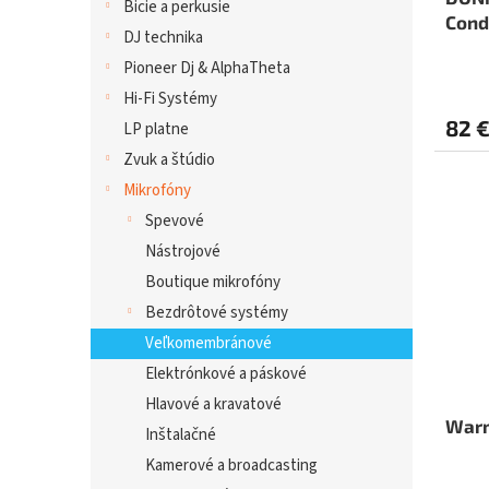
Bicie a perkusie
Cond
DJ technika
Pioneer Dj & AlphaTheta
Hi-Fi Systémy
82 
LP platne
Zvuk a štúdio
Mikrofóny
Spevové
Nástrojové
Boutique mikrofóny
Bezdrôtové systémy
Veľkomembránové
Elektrónkové a páskové
Hlavové a kravatové
Warm
Inštalačné
Kamerové a broadcasting