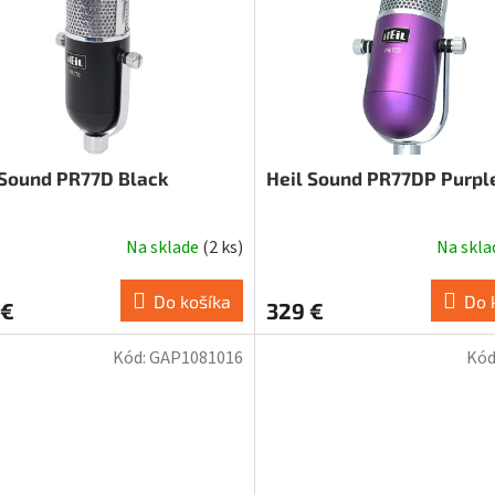
 Sound PR77D Black
Heil Sound PR77DP Purpl
Na sklade
(
2 ks
)
Na skl
Do košíka
Do 
 €
329 €
Kód:
GAP1081016
Kód