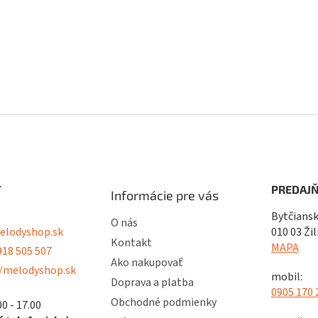
T
PREDAJŇ
Informácie pre vás
Bytčiansk
O nás
lodyshop.sk
010 03 Žil
Kontakt
MAPA
18 505 507
Ako nakupovať
/melodyshop.sk
mobil:
Doprava a platba
0905 170 
Obchodné podmienky
00 - 17.00