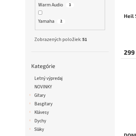
Warm Audio
1
Heil
Yamaha
2
Zobrazených položiek:
51
299
Preskočiť
Kategórie
kategórie
Letný výpredaj
NOVINKY
Gitary
Basgitary
Klávesy
Dychy
Sláky
DONN