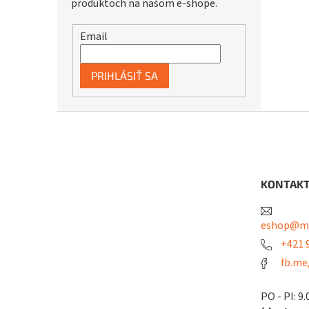
produktoch na našom e-shope.
Email
PRIHLÁSIŤ SA
Z
á
p
ä
t
KONTAK
i
e
eshop@me
+421 9
fb.me
PO - PI: 9.