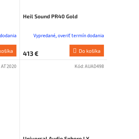
Heil Sound PR40 Gold
 dodania
Vypredané, overiť termín dodania
košíka
Do košíka
413 €
:
AT2020
Kód:
AUAD498
Universal Audio Sphere LX