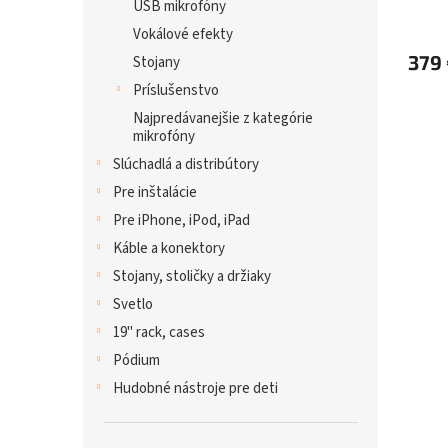
USB mikrofóny
Vokálové efekty
379
Stojany
Príslušenstvo
Najpredávanejšie z kategórie
mikrofóny
Slúchadlá a distribútory
Pre inštalácie
Pre iPhone, iPod, iPad
Káble a konektory
Stojany, stoličky a držiaky
Svetlo
19" rack, cases
Pódium
Hudobné nástroje pre deti