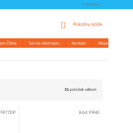
Prihlásenie
NÁKUPNÝ
Prázdny košík
KOŠÍK
m Žilina
Servis nástrojov
Kontakt
Moja objednávka
51
položiek celkom
PR77DP
Kód:
PR40