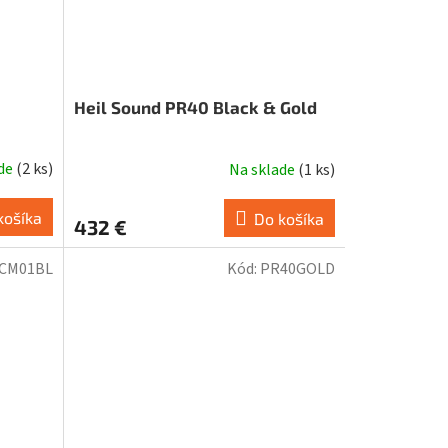
Heil Sound PR40 Black & Gold
ade
(
2 ks
)
Na sklade
(
1 ks
)
košíka
Do košíka
432 €
CM01BL
Kód:
PR40GOLD