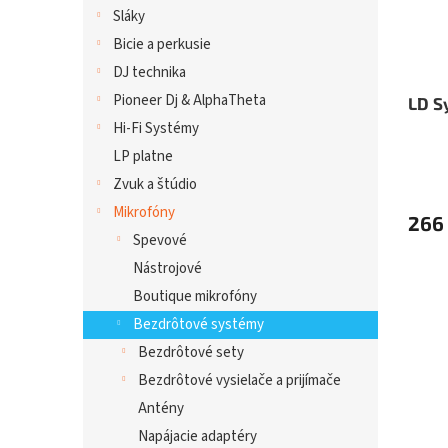
Sláky
Bicie a perkusie
DJ technika
Pioneer Dj & AlphaTheta
LD S
Hi-Fi Systémy
LP platne
Zvuk a štúdio
Mikrofóny
266
Spevové
Nástrojové
Boutique mikrofóny
Bezdrôtové systémy
Bezdrôtové sety
Bezdrôtové vysielače a prijímače
Antény
Napájacie adaptéry