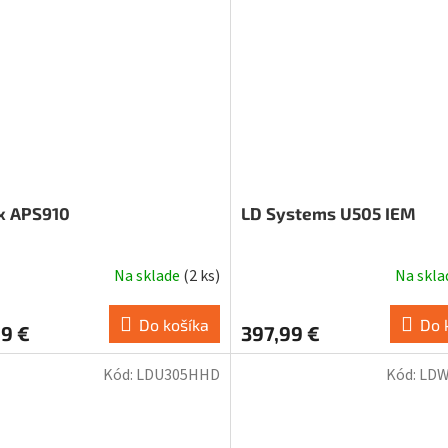
x APS910
LD Systems U505 IEM
Na sklade
(
2 ks
)
Na skl
Do košíka
Do 
9 €
397,99 €
Kód:
LDU305HHD
Kód:
LDW