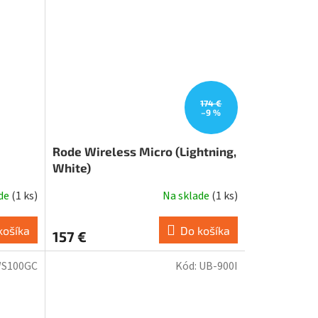
174 €
–9 %
Rode Wireless Micro (Lightning,
White)
ade
(
1 ks
)
Na sklade
(
1 ks
)
košíka
Do košíka
157 €
S100GC
Kód:
UB-900I