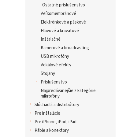
Ostatné príslušenstvo
Veľkomembránové
Elektrónkové a páskové
Hlavové a kravatové
Inštalačné
Kamerové a broadcasting
USB mikrofóny
Vokálové efekty
Stojany
Príslušenstvo
Najpredávanejšie z kategórie
mikrofóny
Slúchadlá a distribútory
Pre inštalácie
Pre iPhone, iPod, iPad
Káble a konektory