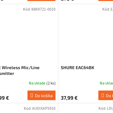
Kód:
B869721-0010
Kód:
E
 Wireless Mic/Line
SHURE EAC64BK
smitter
Na sklade
(
2 ks
)
Na skl
Do košíka
Do 
99 €
37,99 €
Kód:
AUDIXAPS910
Kód:
LD