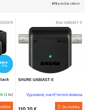
479
položiek celkom
OD2470
Kód:
UABIAST-E
299 €
–7 %
Black
SHURE UABIAST-E
ade
(
1 ks
)
Vypredané, overiť termín dodania
košíka
Do košíka
110,70 €