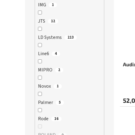
IMG
1
JTS
12
LD Systems
213
Line6
4
Audi
MIPRO
2
Novox
1
52,0
Palmer
5
Rode
16
0