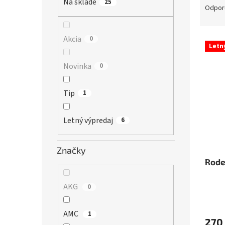
Na sklade
25
a
Odpor
d
e
n
Akcia
0
V
Letn
i
ý
e
p
Novinka
0
p
i
r
s
Tip
o
1
p
d
r
u
o
Letný výpredaj
6
k
d
t
u
o
Značky
k
v
t
Rode
o
v
AKG
0
AMC
1
270