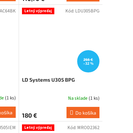
AC64BK
Kód:
LDU305BPG
Letný výpredaj
266 €
–32 %
LD Systems U305 BPG
ade
(
1 ks
)
Na sklade
(
1 ks
)
košíka
Do košíka
180 €
U505IEM
Kód:
MROD2362
Letný výpredaj