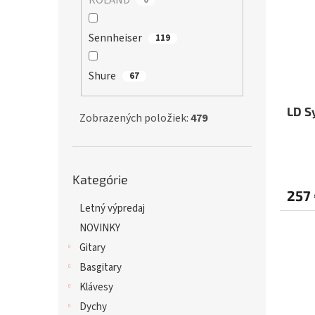
ROLAND
Sennheiser
119
Shure
67
LD S
Zobrazených položiek:
479
Preskočiť
Kategórie
kategórie
257
Letný výpredaj
NOVINKY
Gitary
Basgitary
Klávesy
Dychy