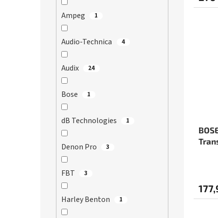
Ampeg
1
Audio-Technica
4
Audix
24
Bose
1
dB Technologies
1
BOSE
Tran
Denon Pro
3
FBT
3
177,
Harley Benton
1