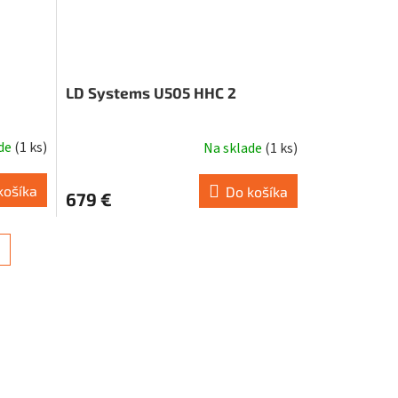
LD Systems U505 HHC 2
ade
(
1 ks
)
Na sklade
(
1 ks
)
košíka
Do košíka
679 €