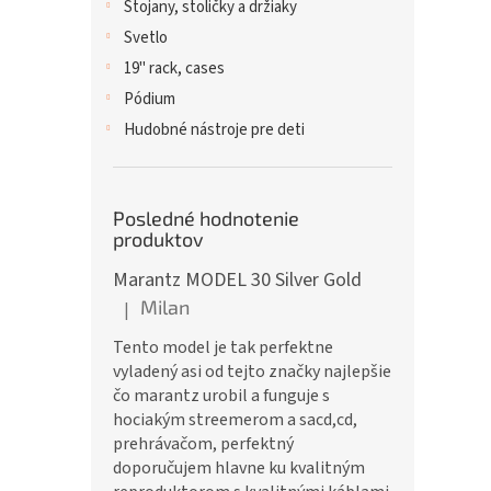
Stojany, stoličky a držiaky
Svetlo
19" rack, cases
Pódium
Hudobné nástroje pre deti
Posledné hodnotenie
produktov
Marantz MODEL 30 Silver Gold
Milan
|
Hodnotenie produktu je 5 z 5 hviezdičiek.
Tento model je tak perfektne
vyladený asi od tejto značky najlepšie
čo marantz urobil a funguje s
hociakým streemerom a sacd,cd,
prehrávačom, perfektný
doporučujem hlavne ku kvalitným