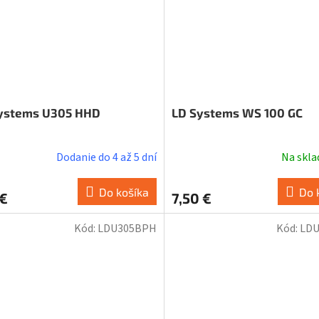
ystems U305 HHD
LD Systems WS 100 GC
Dodanie do 4 až 5 dní
Na skl
Do košíka
Do 
 €
7,50 €
Kód:
LDU305BPH
Kód:
LDU