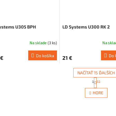
ystems U305 BPH
LD Systems U300 RK 2
Na sklade
(
3 ks
)
Na skl
Do košíka
Do 
 €
21 €
NAČÍTAŤ 15 ĎALŠÍCH
S
1
32
t
O
r
v
á
HORE
l
n
á
k
d
o
a
v
c
a