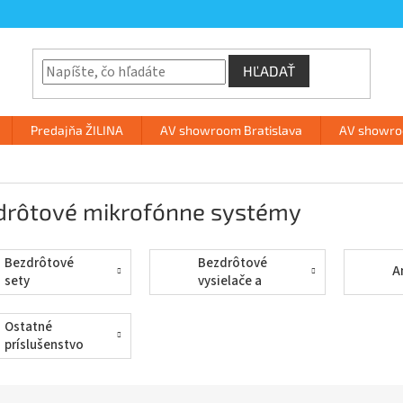
HĽADAŤ
Predajňa ŽILINA
AV showroom Bratislava
AV showroo
drôtové mikrofónne systémy
Bezdrôtové
Bezdrôtové
A
sety
vysielače a
prijímače
Ostatné
príslušenstvo