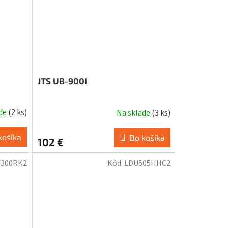
JTS UB-900I
ade
(
2 ks
)
Na sklade
(
3 ks
)
košíka
Do košíka
102 €
300RK2
Kód:
LDU505HHC2