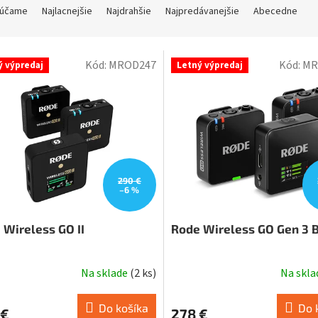
účame
Najlacnejšie
Najdrahšie
Najpredávanejšie
Abecedne
Kód:
MROD247
Kód:
MR
ý výpredaj
Letný výpredaj
290 €
–6 %
 Wireless GO II
Rode Wireless GO Gen 3 
Na sklade
(
2 ks
)
Na skl
Do košíka
Do 
 €
278 €