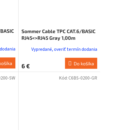
/BASIC
Sommer Cable TPC CAT.6/BASIC
RJ45<>RJ45 Gray 1,00m
 dodania
Vypredané, overiť termín dodania
košíka
Do košíka
6 €
0200-SW
Kód:
C6BS-0200-GR