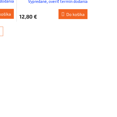
 dodania
Vypredané, overiť termín dodania
košíka
Do košíka
12,80 €