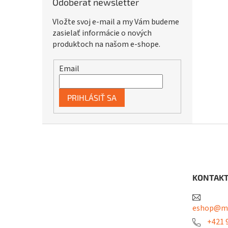
Odoberať newsletter
Vložte svoj e-mail a my Vám budeme
zasielať informácie o nových
produktoch na našom e-shope.
Email
PRIHLÁSIŤ SA
Z
á
p
ä
t
KONTAK
i
e
eshop@me
+421 9