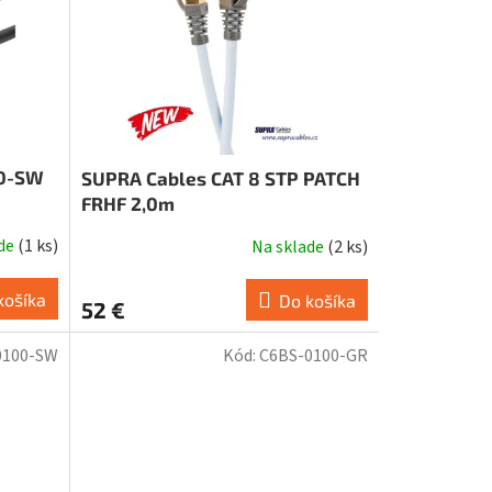
00-SW
SUPRA Cables CAT 8 STP PATCH
FRHF 2,0m
ade
(
1 ks
)
Na sklade
(
2 ks
)
košíka
Do košíka
52 €
0100-SW
Kód:
C6BS-0100-GR