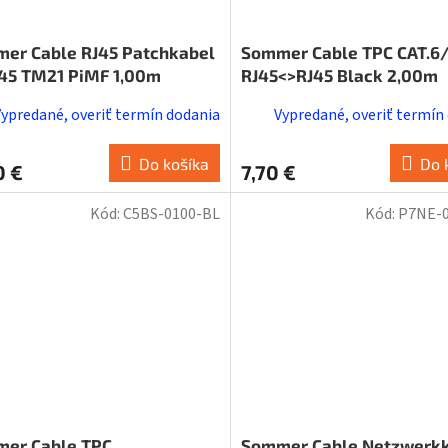
er Cable RJ45 Patchkabel
Sommer Cable TPC CAT.6
45 TM21 PiMF 1,00m
RJ45<>RJ45 Black 2,00m
Vypredané, overiť termín dodania
Vypredané, overiť termín
Do košíka
Do 
0 €
7,70 €
Kód:
C5BS-0100-BL
Kód:
P7NE-
er Cable TPC
Sommer Cable Netzwerk