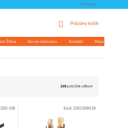
Prihlásenie
NÁKUPNÝ
Prázdny košík
KOŠÍK
m Žilina
Servis nástrojov
Kontakt
Moja objednávka
208
položiek celkom
0200-SW
Kód:
1001908639