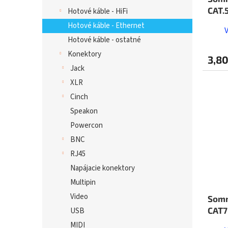
CAT.
Hotové káble - HiFi
1m
Hotové káble - Ethernet
Hotové káble - ostatné
Konektory
3,80
Jack
XLR
Cinch
Speakon
Powercon
BNC
RJ45
Napájacie konektory
Multipin
Video
Somm
CAT7
USB
MIDI