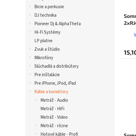
Bicie a perkusie
DJ technika
Somm
2xRJ
Pioneer Dj & AlphaTheta
Hi-Fi Systémy
LP platne
Zvuk a štúdio
15,1
Mikrofóny
Slúchadlá a distribútory
Pre inštalácie
Pre iPhone, iPod, iPad
Káble a konektory
Metráž - Audio
Metráž - HiFi
Metráž - Video
Metráž - rôzne
Hotové káble - Profi
Somm