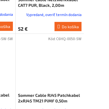
CAT7 PUR, Black, 2,00m
 dodania
Vypredané, overiť termín dodania
košíka
Do košíka
52 €
0-SW-SW
Kód:
C6HQ-0050-SW
kabel
Sommer Cable RJ45 Patchkabel
2xRJ45 TM21 PiMF 0,50m