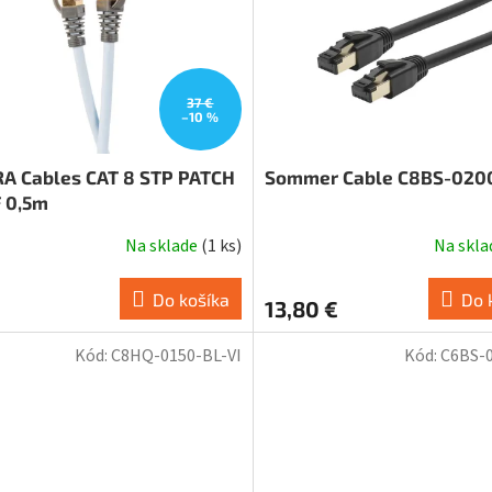
37 €
–10 %
A Cables CAT 8 STP PATCH
Sommer Cable C8BS-02
 0,5m
Na sklade
(
1 ks
)
Na skl
Do košíka
Do 
13,80 €
Kód:
C8HQ-0150-BL-VI
Kód:
C6BS-