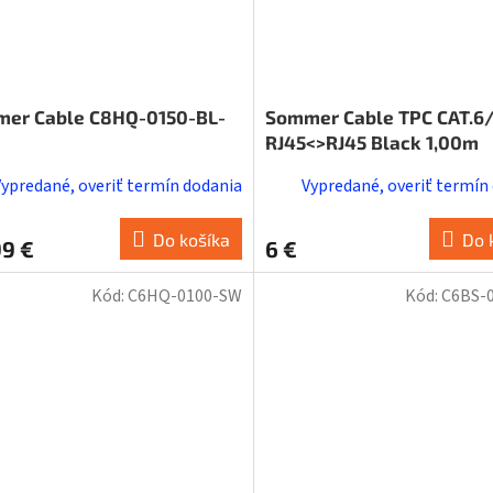
er Cable C8HQ-0150-BL-
Sommer Cable TPC CAT.6
RJ45<>RJ45 Black 1,00m
Vypredané, overiť termín dodania
Vypredané, overiť termín
Do košíka
Do 
99 €
6 €
Kód:
C6HQ-0100-SW
Kód:
C6BS-