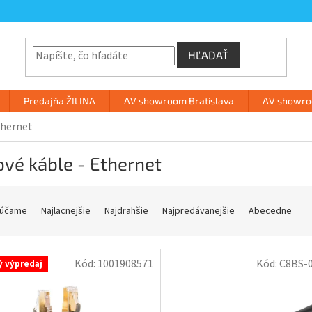
HĽADAŤ
Predajňa ŽILINA
AV showroom Bratislava
AV showroo
thernet
vé káble - Ethernet
účame
Najlacnejšie
Najdrahšie
Najpredávanejšie
Abecedne
Kód:
1001908571
Kód:
C8BS-
ý výpredaj