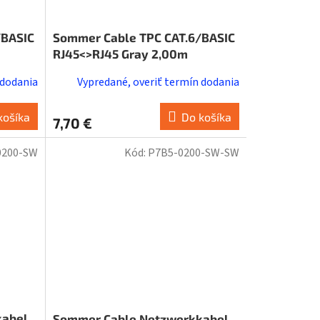
/BASIC
Sommer Cable TPC CAT.6/BASIC
RJ45<>RJ45 Gray 2,00m
 dodania
Vypredané, overiť termín dodania
košíka
Do košíka
7,70 €
0200-SW
Kód:
P7B5-0200-SW-SW
kabel
Sommer Cable Netzwerkkabel