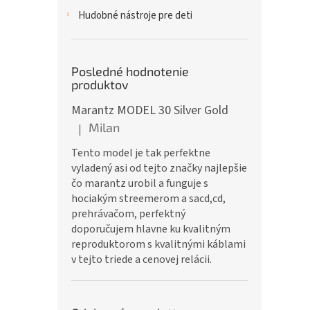
Hudobné nástroje pre deti
Posledné hodnotenie
produktov
Marantz MODEL 30 Silver Gold
Milan
|
Hodnotenie produktu je 5 z 5 hviezdičiek.
Tento model je tak perfektne
vyladený asi od tejto značky najlepšie
čo marantz urobil a funguje s
hociakým streemerom a sacd,cd,
prehrávačom, perfektný
doporučujem hlavne ku kvalitným
reproduktorom s kvalitnými káblami
v tejto triede a cenovej relácii.