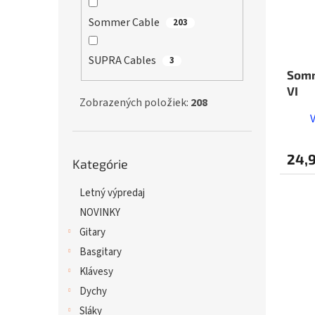
Sommer Cable
203
SUPRA Cables
3
Somm
VI
Zobrazených položiek:
208
Preskočiť
24,
Kategórie
kategórie
Letný výpredaj
NOVINKY
Gitary
Basgitary
Klávesy
Dychy
Sláky