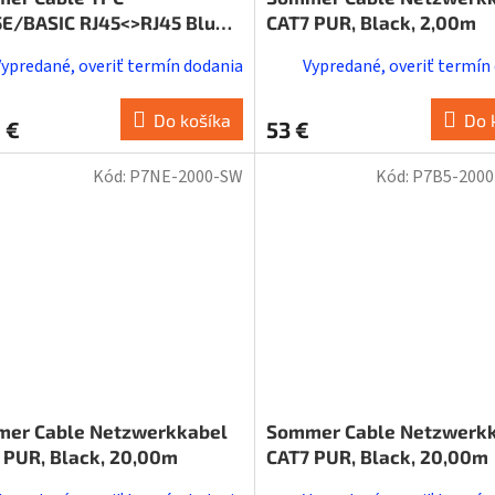
5E/BASIC RJ45<>RJ45 Blue
CAT7 PUR, Black, 2,00m
Vypredané, overiť termín dodania
Vypredané, overiť termín
Do košíka
Do 
 €
53 €
Kód:
P7NE-2000-SW
Kód:
P7B5-200
er Cable Netzwerkkabel
Sommer Cable Netzwerk
 PUR, Black, 20,00m
CAT7 PUR, Black, 20,00m