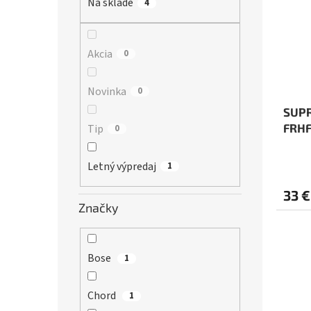
r
Na sklade
4
s
o
p
d
r
u
o
Akcia
0
k
d
t
u
Novinka
0
o
k
v
t
SUPR
o
FRHF
Tip
0
v
Letný výpredaj
1
33 €
Značky
Bose
1
Chord
1