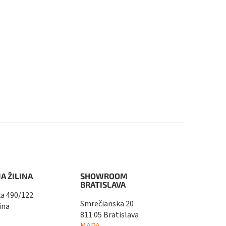
A ŽILINA
SHOWROOM
BRATISLAVA
a 490/122
Smrečianska 20
ina
811 05 Bratislava
MAPA