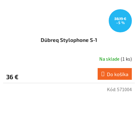
38,19 €
–5 %
Dübreq Stylophone S-1
Na sklade
(
1 ks
)
Do košíka
36 €
Kód:
571004