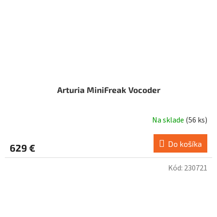
Arturia MiniFreak Vocoder
Na sklade
(
56 ks
)
Do košíka
629 €
Kód:
230721