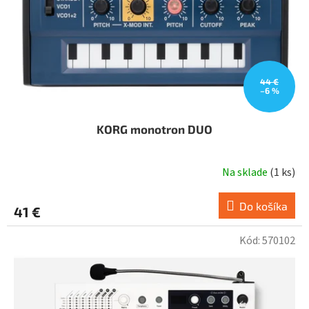
d
u
k
t
o
v
44 €
–6 %
KORG monotron DUO
Na sklade
(
1 ks
)
Do košíka
41 €
Kód:
570102