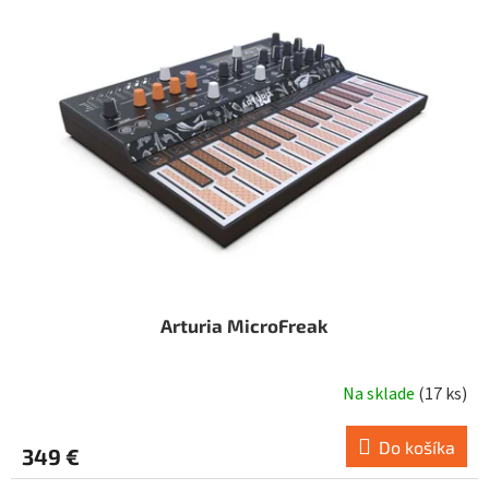
Arturia MicroFreak
Na sklade
(
17 ks
)
Do košíka
349 €