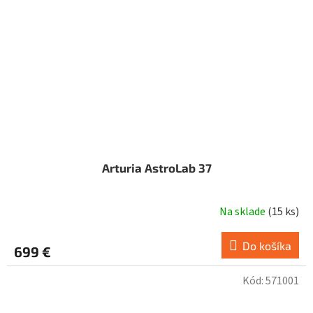
Arturia AstroLab 37
Na sklade
(
15 ks
)
Do košíka
699 €
Kód:
571001