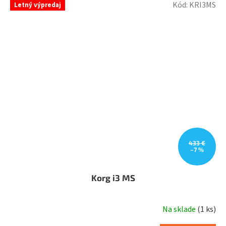
Kód:
KRI3MS
Letný výpredaj
433 €
–7 %
Korg i3 MS
Na sklade
(
1 ks
)