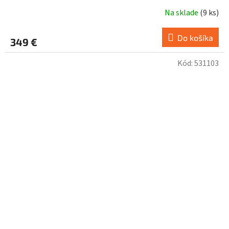
Na sklade
(
9 ks
)
Do košíka
349 €
Kód:
531103