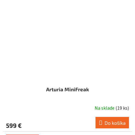
Arturia MiniFreak
Na sklade
(
19 ks
)
Do košíka
599 €