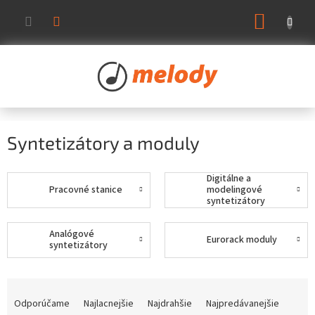
Prejsť
NÁKUP
na
KOŠÍK
obsah
Syntetizátory a moduly
Digitálne a
Pracovné stanice
modelingové
syntetizátory
Analógové
Eurorack moduly
syntetizátory
R
a
Odporúčame
Najlacnejšie
Najdrahšie
Najpredávanejšie