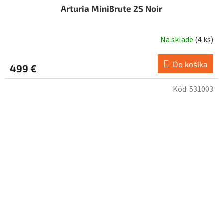
Arturia MiniBrute 2S Noir
Na sklade
(
4 ks
)
Do košíka
499 €
Kód:
531003