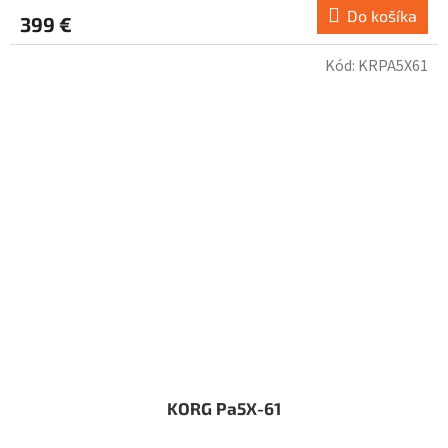
Do košíka
399 €
Kód:
KRPA5X61
KORG Pa5X-61