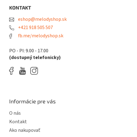
p
e
e
ä
KONTAKT
p
t
r
eshop@melodyshop.sk
i
v
k
e
+421 918 505 507
y
fb.me/melodyshop.sk
v
ý
p
PO - PI: 9.00 - 17.00
i
(dostupný telefonicky)
s
u
Informácie pre vás
O nás
Kontakt
Ako nakupovať