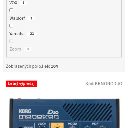
VOX
1
Waldorf
2
Yamaha
21
Zoom
0
Zobrazených položiek:
104
V
Kód:
KRMONODUO
Letný výpredaj
ý
p
i
s
p
r
o