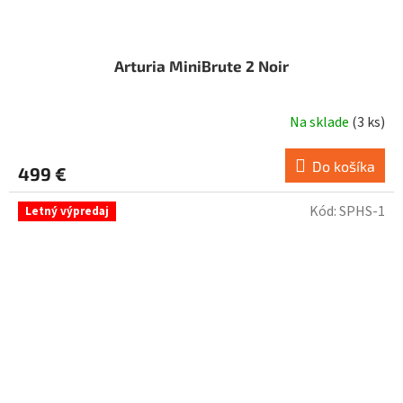
Arturia MiniBrute 2 Noir
Na sklade
(
3 ks
)
Do košíka
499 €
Kód:
SPHS-1
Letný výpredaj