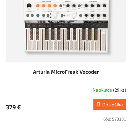
Arturia MicroFreak Vocoder
Na sklade
(
29 ks
)
Do košíka
379 €
Kód:
570101