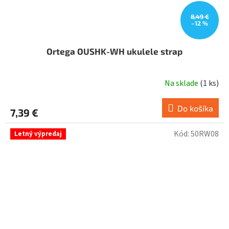
8,49 €
–12 %
Ortega OUSHK-WH ukulele strap
Na sklade
(
1 ks
)
Do košíka
7,39 €
Kód:
50RW08
Letný výpredaj