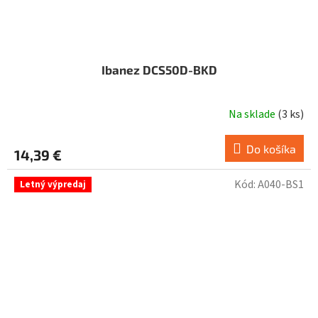
Ibanez DCS50D-BKD
Na sklade
(
3 ks
)
Do košíka
14,39 €
Kód:
A040-BS1
Letný výpredaj