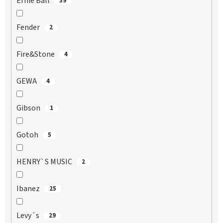
Ernie Ball
39
Fender
2
Fire&Stone
4
GEWA
4
Gibson
1
Gotoh
5
HENRY`S MUSIC
2
Ibanez
25
Levy´s
29