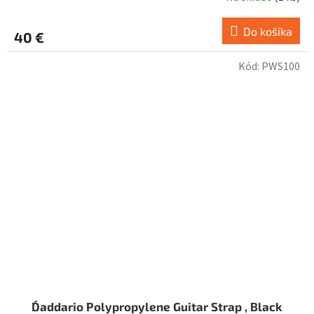
Do košíka
40 €
Kód:
PWS100
D´addario Polypropylene Guitar Strap , Black