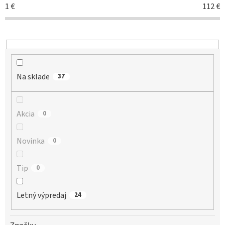
r
1
€
112
€
o
d
u
k
t
o
Na sklade
v
37
Akcia
0
Novinka
0
Tip
0
Letný výpredaj
24
Značky