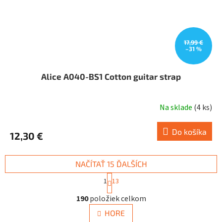
17,99 €
–31 %
Alice A040-BS1 Cotton guitar strap
Na sklade
(
4 ks
)
Do košíka
12,30 €
NAČÍTAŤ 15 ĎALŠÍCH
S
1
13
t
O
r
190
položiek celkom
v
á
n
l
HORE
k
á