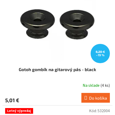
s
p
r
o
d
u
k
t
o
v
6,20 €
–19 %
Gotoh gombík na gitarový pás - black
Na sklade
(
4 ks
)
Do košíka
5,01 €
Kód:
532004
Letný výpredaj