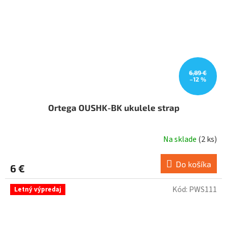
6,89 €
–12 %
Ortega OUSHK-BK ukulele strap
Na sklade
(
2 ks
)
Do košíka
6 €
Kód:
PWS111
Letný výpredaj