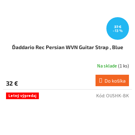
37 €
–13 %
D´addario Rec Persian WVN Guitar Strap , Blue
Na sklade
(
1 ks
)
Do košíka
32 €
Kód:
OUSHK-BK
Letný výpredaj