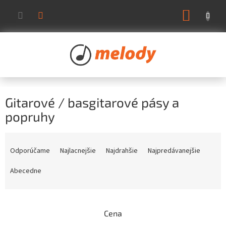
Prejsť
NÁKUP
na
KOŠÍK
obsah
Gitarové / basgitarové pásy a
popruhy
R
a
Odporúčame
Najlacnejšie
Najdrahšie
Najpredávanejšie
d
e
Abecedne
n
i
e
Cena
p