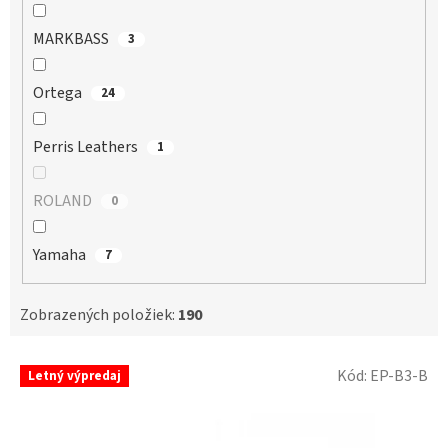
MARKBASS
3
Ortega
24
Perris Leathers
1
ROLAND
0
Yamaha
7
Zobrazených položiek:
190
V
Kód:
EP-B3-B
Letný výpredaj
ý
p
i