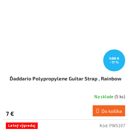
7,90 €
–11 %
D´addario Polypropylene Guitar Strap , Rainbow
Na sklade
(
5 ks
)
Do košíka
7 €
Kód:
PWS107
Letný výpredaj