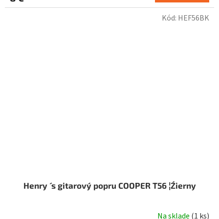
Kód:
HEF56BK
Henry ´ s gitarový popru COOPER T56 ¦Źierny
Na sklade
(
1 ks
)