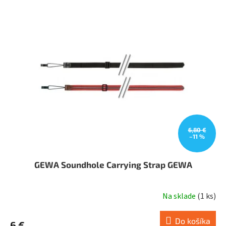
6,80 €
–11 %
GEWA Soundhole Carrying Strap GEWA
Na sklade
(
1 ks
)
Do košíka
6 €