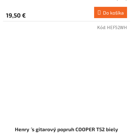
Do košíka
19,50 €
Kód:
HEF52WH
Henry ´ s gitarový popruh COOPER T52 biely