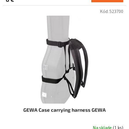
Kód:
523700
GEWA Case carrying harness GEWA
Na sklade
(
1 ks
)