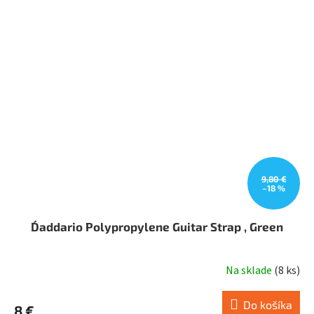
9,80 €
–18 %
D´addario Polypropylene Guitar Strap , Green
Na sklade
(
8 ks
)
Do košíka
8 €