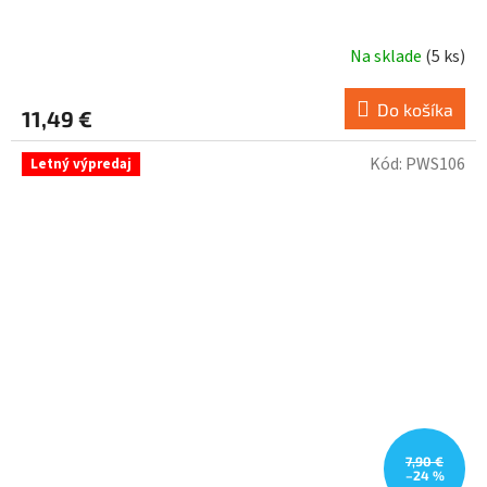
Na sklade
(
5 ks
)
Do košíka
11,49 €
Kód:
PWS106
Letný výpredaj
7,90 €
–24 %