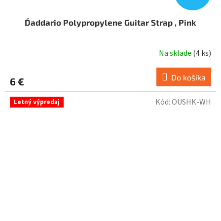
D´addario Polypropylene Guitar Strap , Pink
Na sklade
(
4 ks
)
Do košíka
6 €
Kód:
OUSHK-WH
Letný výpredaj