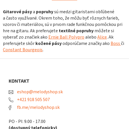
o
d
v
a
Gitarové pásy
a
popruhy
sú medzi gitaristami obľúbené
a
c
n
a často využívané. Okrem toho, že môžu byť rôznych farieb,
i
i
vzorov či materiálov, sú v prvom rade funkčnou pomôckou pri
e
e
hre na gitaru. Ak preferujete
textilné
popruhy
môžete si
p
vyberať zo značiek ako
Ernie Ball Polypro
alebo
Alice
. Ak
r
v
preferujete skôr
kožené
pásy
odporúčame značky ako
Boss
či
k
Constant Bourgeois
.
y
v
Z
ý
á
p
p
i
ä
KONTAKT
s
t
u
eshop@melodyshop.sk
i
e
+421 918 505 507
fb.me/melodyshop.sk
PO - PI: 9.00 - 17.00
(dostupný telefonicky)