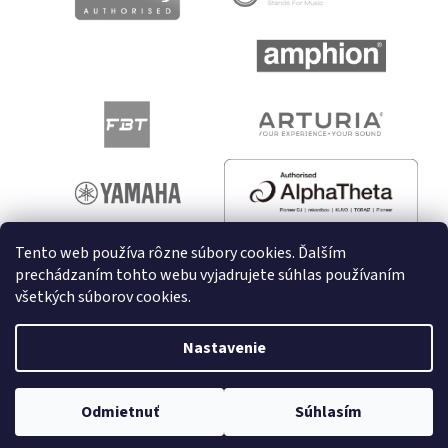
Tento web používa rôzne súbory cookies. Ďalším
prechádzaním tohto webu vyjadrujete súhlas používaním
všetkých súborov cookies.
Vytvoril Shoptet
Nastavenie
Copyright 2026
melodyshop.sk
. Všetky práva vyhradené.
Odmietnuť
Súhlasím
Upraviť nastavenie cookies