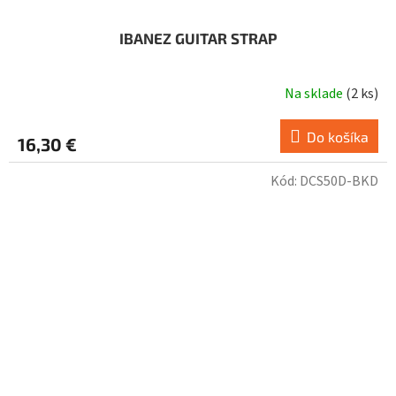
IBANEZ GUITAR STRAP
Na sklade
(
2 ks
)
Do košíka
16,30 €
Kód:
DCS50D-BKD