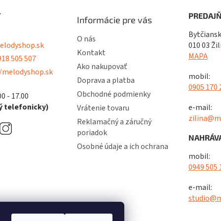
ý
p
T
PREDAJŇ
Informácie pre vás
i
s
Bytčiansk
O nás
u
lodyshop.sk
010 03 Žil
Kontakt
MAPA
18 505 507
Ako nakupovať
/melodyshop.sk
mobil:
Doprava a platba
0905 170 
Obchodné podmienky
00 - 17.00
 telefonicky)
e-mail:
Vrátenie tovaru
zilina@m
Reklamačný a záručný
poriadok
NAHRÁVA
Osobné údaje a ich ochrana
mobil:
0949 505 
e-mail:
studio@m