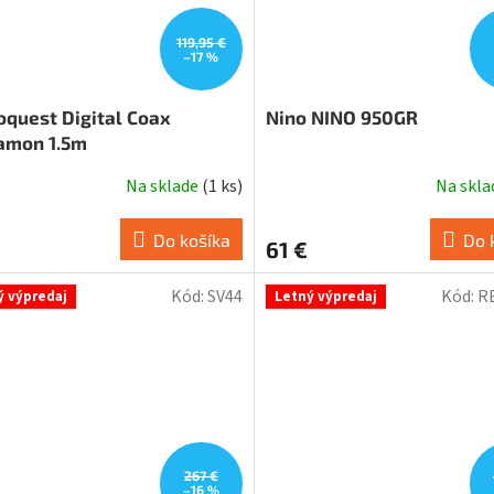
119,95 €
–17 %
oquest Digital Coax
Nino NINO 950GR
amon 1.5m
Na sklade
(
1 ks
)
Na skl
Do košíka
Do 
€
61 €
Kód:
SV44
Kód:
R
ý výpredaj
Letný výpredaj
267 €
–16 %