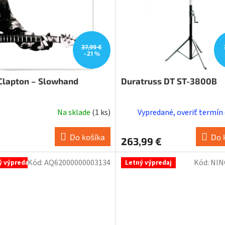
37,99 €
–21 %
 Clapton – Slowhand
Duratruss DT ST-3800B
Na sklade
(
1 ks
)
Vypredané, overiť termín
Do košíka
Do 
€
263,99 €
Kód:
AQ62000000003134
Kód:
NIN
ý výpredaj
Letný výpredaj