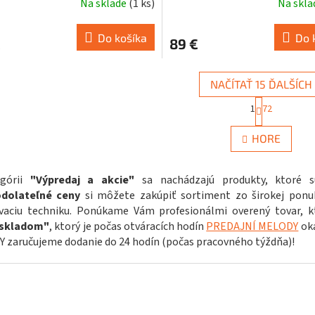
Na sklade
(
1 ks
)
Na skl
Do košíka
Do 
€
89 €
NAČÍTAŤ 15 ĎALŠÍCH
S
1
72
t
O
r
v
á
HORE
l
n
á
k
d
o
egórii
"Výpredaj a akcie"
sa nachádzajú produkty, ktoré 
a
v
dolateľné ceny
si môžete zakúpiť sortiment zo širokej ponu
c
a
i
n
vaciu techniku. Ponúkame Vám profesionálmi overený tovar, kt
i
e
skladom"
, ktorý je počas otváracích hodín
PREDAJNÍ MELODY
oka
e
p
 zaručujeme dodanie do 24 hodín (počas pracovného týždňa)!
r
v
k
y
v