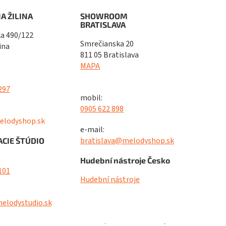
A ŽILINA
SHOWROOM
BRATISLAVA
a 490/122
Smrečianska 20
ina
811 05 Bratislava
MAPA
297
mobil:
0905 622 898
elodyshop.sk
e-mail:
bratislava@melodyshop.sk
CIE ŠTÚDIO
Hudební nástroje Česko
101
Hudební nástroje
elodystudio.sk