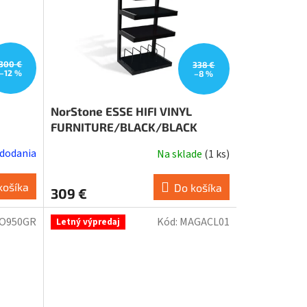
300 €
338 €
–12 %
–8 %
NorStone ESSE HIFI VINYL
FURNITURE/BLACK/BLACK
 dodania
Na sklade
(
1 ks
)
košíka
Do košíka
309 €
O950GR
Kód:
MAGACL01
Letný výpredaj