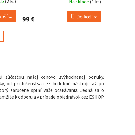
ade
(
2 ks
)
Na sklade
(
1 ks
)
košíka
Do košíka
99 €
sú súčasťou našej cenovo zvýhodnenej ponuky.
ky, od príslušenstva cez hudobné nástroje až po
orý zaručene splní Vaše očakávania. Jedná sa o
mžite k odberu a v prípade objednávok cez ESHOP