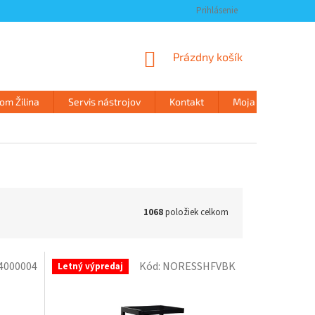
Prihlásenie
NÁKUPNÝ
Prázdny košík
KOŠÍK
m Žilina
Servis nástrojov
Kontakt
Moja objednávka
1068
položiek celkom
4000004
Kód:
NORESSHFVBK
Letný výpredaj