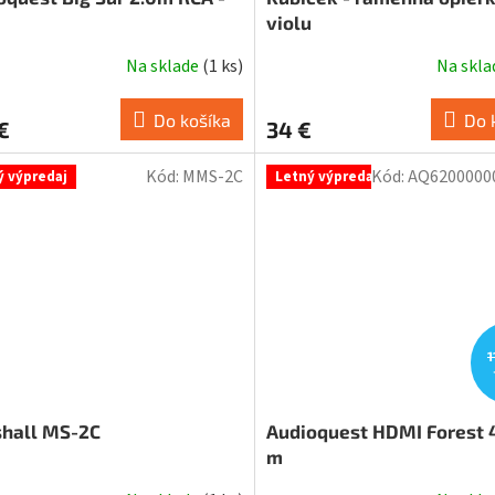
violu
Na sklade
(
1 ks
)
Na skl
Do košíka
Do 
€
34 €
Kód:
MMS-2C
Kód:
AQ6200000
ý výpredaj
Letný výpredaj
1
hall MS-2C
Audioquest HDMI Forest 4
m