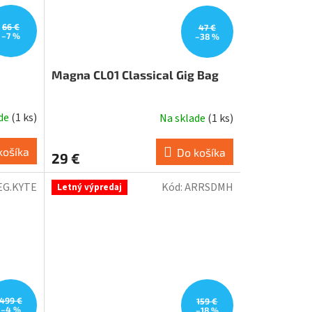
66 €
47 €
–7 %
–38 %
Magna CL01 Classical Gig Bag
ade
(
1 ks
)
Na sklade
(
1 ks
)
košíka
Do košíka
29 €
EG.KYTE
Kód:
ARRSDMH
Letný výpredaj
499 €
159 €
–4 %
–18 %