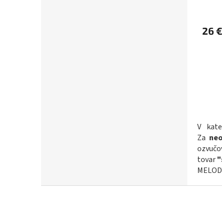
26 
V kat
Za
neo
ozvučo
tovar
"
MELODY
Z
á
p