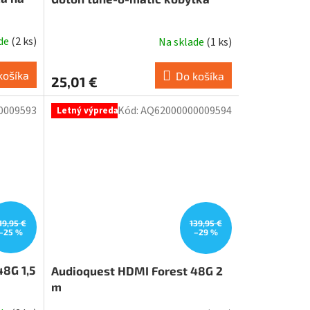
ade
(
2 ks
)
Na sklade
(
1 ks
)
košíka
Do košíka
25,01 €
0009593
Kód:
AQ62000000009594
Letný výpredaj
19,95 €
139,95 €
–25 %
–29 %
8G 1,5
Audioquest HDMI Forest 48G 2
m