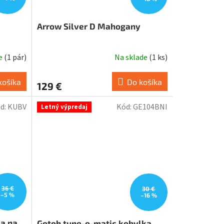
Arrow Silver D Mahogany
de
(
1 pár
)
Na sklade
(
1 ks
)
košíka
Do košíka
129 €
d:
KUBV
Kód:
GE104BNI
Letný výpredaj
36 €
30 €
–5 %
–16 %
ka na
Gotoh tune-o-matic kobylka