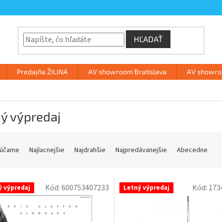
HĽADAŤ
Predajňa ŽILINA
AV showroom Bratislava
AV showroo
ý výpredaj
účame
Najlacnejšie
Najdrahšie
Najpredávanejšie
Abecedne
Kód:
600753407233
Kód:
173
ý výpredaj
Letný výpredaj