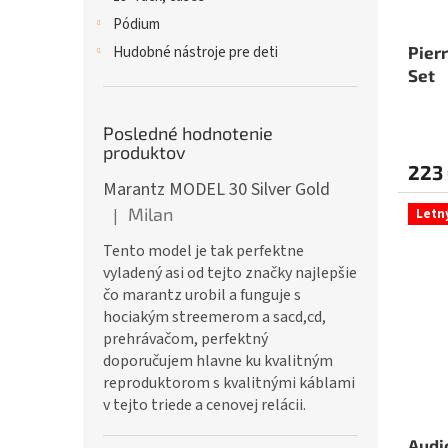
Pódium
Pierr
Hudobné nástroje pre deti
Set
Posledné hodnotenie
produktov
223
Marantz MODEL 30 Silver Gold
Milan
|
Letn
Hodnotenie produktu je 5 z 5 hviezdičiek.
Tento model je tak perfektne
vyladený asi od tejto značky najlepšie
čo marantz urobil a funguje s
hociakým streemerom a sacd,cd,
prehrávačom, perfektný
doporučujem hlavne ku kvalitným
reproduktorom s kvalitnými káblami
v tejto triede a cenovej relácii.
Audi