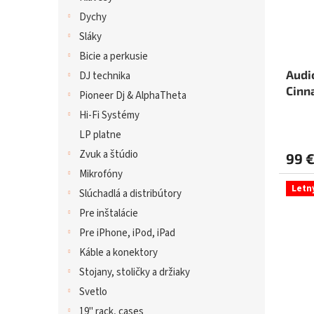
Dychy
Sláky
Bicie a perkusie
Audi
DJ technika
Cinn
Pioneer Dj & AlphaTheta
Hi-Fi Systémy
LP platne
Zvuk a štúdio
99 
Mikrofóny
Letn
Slúchadlá a distribútory
Pre inštalácie
Pre iPhone, iPod, iPad
Káble a konektory
Stojany, stoličky a držiaky
Svetlo
19" rack, cases