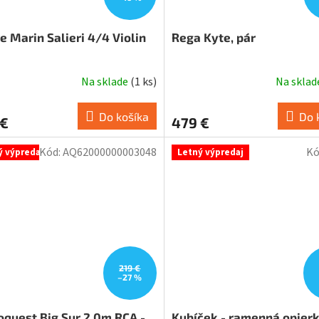
e Marin Salieri 4/4 Violin
Rega Kyte, pár
Na sklade
(
1 ks
)
Na skla
Do košíka
Do 
 €
479 €
Kód:
AQ62000000003048
Kó
ý výpredaj
Letný výpredaj
219 €
–27 %
oquest Big Sur 2.0m RCA -
Kubíček - ramenná opier