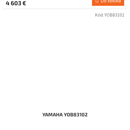
Do košíka
4 603 €
Kód:
YOB83102
YAMAHA YOB83102