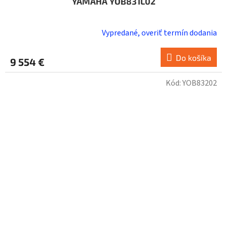
YAMAHA YOB831L02
Vypredané, overiť termín dodania
Do košíka
9 554 €
Kód:
YOB83202