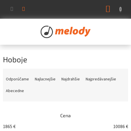
Prejsť
NÁKUP
na
KOŠÍK
obsah
Hoboje
R
a
Odporúčame
Najlacnejšie
Najdrahšie
Najpredávanejšie
d
e
Abecedne
n
i
e
Cena
p
r
1865
€
10086
€
o