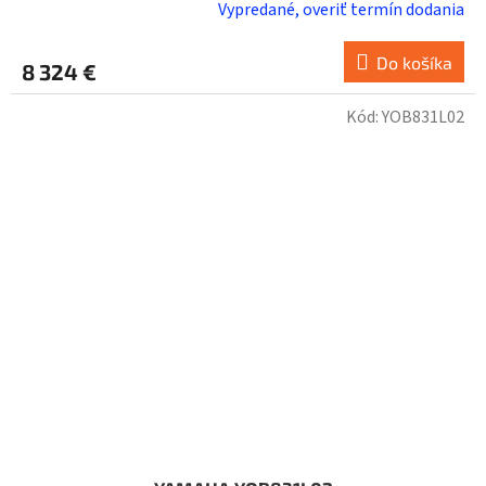
Vypredané, overiť termín dodania
Do košíka
8 324 €
Kód:
YOB831L02