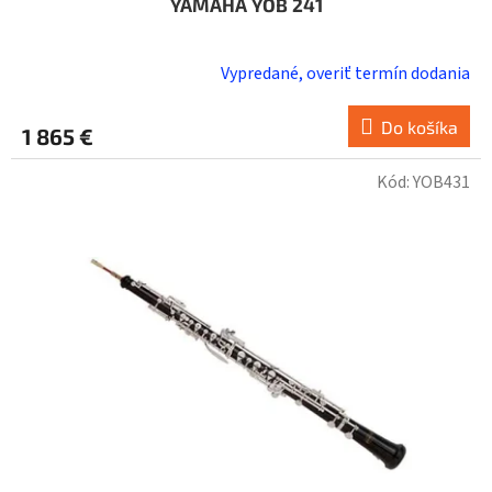
YAMAHA YOB 241
Vypredané, overiť termín dodania
Do košíka
1 865 €
Kód:
YOB431