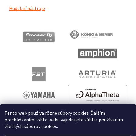
Hudební nástroje
Tento web používa rôzne súbory cookies. Ďalším
prechádzaním tohto webu vyjadrujete súhlas používaním
všetkých súborov cookies.