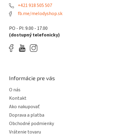
p
e
+421 918 505 507
r
fb.me/melodyshop.sk
v
k
y
PO - PI: 9.00 - 17.00
v
(dostupný telefonicky)
ý
p
i
s
u
Informácie pre vás
O nás
Kontakt
Ako nakupovať
Doprava a platba
Obchodné podmienky
Vrátenie tovaru