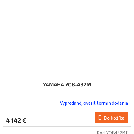
YAMAHA YOB-432M
Vypredané, overiť termín dodania
Do košíka
4 142 €
Kód:
YOB432MF