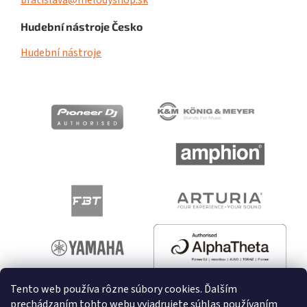
Hudební nástroje Česko
Hudební nástroje
Tento web používa rôzne súbory cookies. Ďalším
prechádzaním tohto webu vyjadrujete súhlas používaním