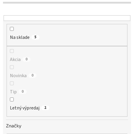
d
u
k
t
o
Na sklade
v
5
Akcia
0
Novinka
0
Tip
0
Letný výpredaj
2
Značky