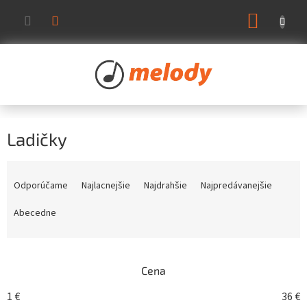
Prejsť
NÁKUP
na
KOŠÍK
obsah
Ladičky
R
a
Odporúčame
Najlacnejšie
Najdrahšie
Najpredávanejšie
d
e
Abecedne
n
i
e
Cena
p
r
1
€
36
€
o