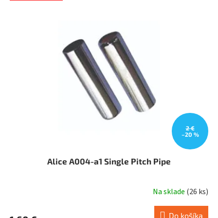
2 €
–20 %
Alice A004-a1 Single Pitch Pipe
Na sklade
(
26 ks
)
Do košíka