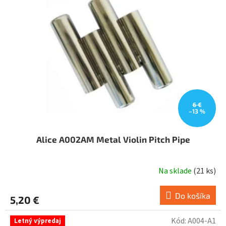
6 €
–13 %
Alice A002AM Metal Violin Pitch Pipe
Na sklade
(
21 ks
)
Do košíka
5,20 €
Kód:
A004-A1
Letný výpredaj