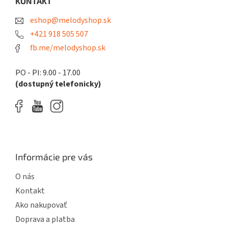
KONTAKT
c
t
i
eshop@melodyshop.sk
i
e
p
e
+421 918 505 507
r
fb.me/melodyshop.sk
v
k
y
PO - PI: 9.00 - 17.00
v
(dostupný telefonicky)
ý
p
i
s
u
Informácie pre vás
O nás
Kontakt
Ako nakupovať
Doprava a platba