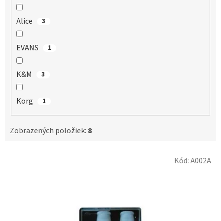
Alice
3
EVANS
1
K&M
3
Korg
1
Zobrazených položiek:
8
V
Kód:
A002A
ý
p
i
s
p
r