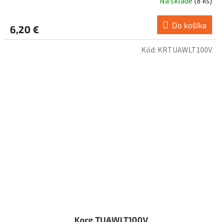
Na sklade
(
8 ks
)
Do košíka
6,20 €
Kód:
KRTUAWLT100V
Korg TUAWLT100V