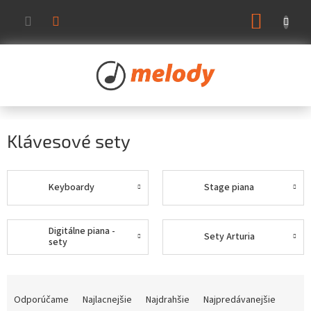
Prejsť
NÁKUP
na
KOŠÍK
obsah
Klávesové sety
Keyboardy
Stage piana
Digitálne piana -
Sety Arturia
sety
R
a
Odporúčame
Najlacnejšie
Najdrahšie
Najpredávanejšie