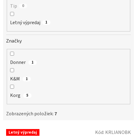
Tip
0
Letný výpredaj
1
Značky
Donner
1
K&M
1
Korg
5
Zobrazených položiek:
7
V
Kód:
KRLIANOBK
Letný výpredaj
ý