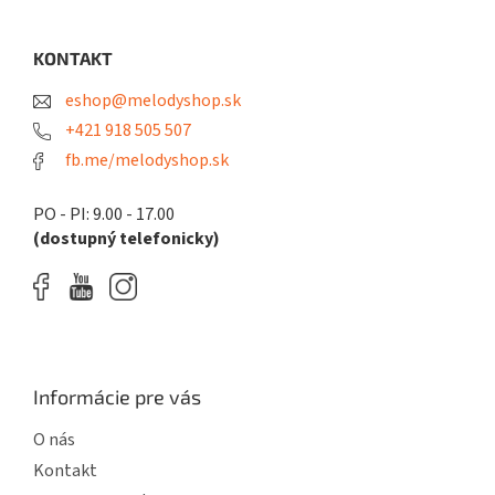
á
d
p
a
ä
KONTAKT
c
t
i
eshop@melodyshop.sk
i
e
p
e
+421 918 505 507
r
fb.me/melodyshop.sk
v
k
y
PO - PI: 9.00 - 17.00
v
(dostupný telefonicky)
ý
p
i
s
u
Informácie pre vás
O nás
Kontakt