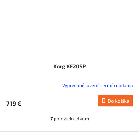
Korg XE20SP
Vypredané, overiť termín dodania
Do košíka
719 €
7
položiek celkom
O
v
l
Z
á