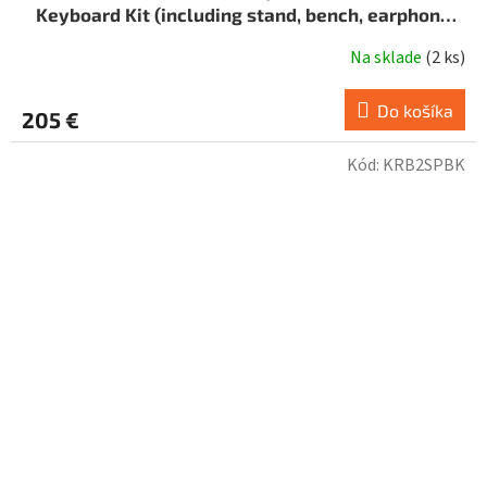
Keyboard Kit (including stand, bench, earphone
set)
Na sklade
(
2 ks
)
Do košíka
205 €
Kód:
KRB2SPBK