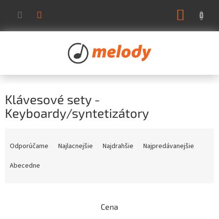
Prejsť
NÁKUP
na
KOŠÍK
obsah
Klávesové sety -
Keyboardy/syntetizátory
R
a
Odporúčame
Najlacnejšie
Najdrahšie
Najpredávanejšie
d
e
Abecedne
n
i
e
Cena
p