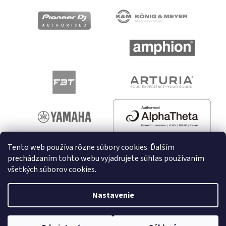
Tento web používa rôzne súbory cookies. Ďalším
prechádzaním tohto webu vyjadrujete súhlas používaním
všetkých súborov cookies.
Vytvoril Shoptet
Nastavenie
Copyright 2026
melodyshop.sk
. Všetky práva vyhradené.