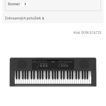
Donner
1
Zobrazených položiek:
1
V
Kód:
DON.EC6723
ý
p
i
s
p
r
o
d
u
k
t
o
v