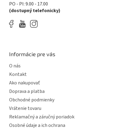
y
PO - PI: 9.00 - 17.00
v
(dostupný telefonicky)
ý
p
i
s
u
Informácie pre vás
O nás
Kontakt
Ako nakupovať
Doprava a platba
Obchodné podmienky
Vrátenie tovaru
Reklamačný a záručný poriadok
Osobné údaje a ich ochrana