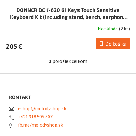
DONNER DEK-620 61 Keys Touch Sensitive
Keyboard Kit (including stand, bench, earphone
set)
Na sklade
(
2 ks
)
Do košíka
205 €
1
položiek celkom
O
v
l
Z
á
á
d
p
a
ä
KONTAKT
c
t
i
eshop@melodyshop.sk
i
e
p
e
+421 918 505 507
r
fb.me/melodyshop.sk
v
k