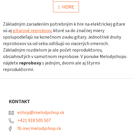
v
á
n
l
HORE
k
á
o
d
v
a
Základným zariadením potrebným k hre na elektrickej gitare
a
c
n
sú aj
gitarové reproboxy
, ktoré sa do značnej miery
i
i
spolupodieľajú na konečnom zvuku gitary. Jednotlivé druhy
e
e
reproboxov sa od seba odlišujú vo viacerých smeroch.
p
Základným rozdielom je ale počet reproduktorov,
r
v
obsiahnutých v samotnom reproboxe. V ponuke Melodyshopu
k
nájdete
reproboxy
s jedným, dvomi ale aj štyrmi
y
reproduktormi.
v
ý
Z
p
á
i
p
s
ä
u
KONTAKT
t
eshop@melodyshop.sk
i
e
+421 918 505 507
fb.me/melodyshop.sk