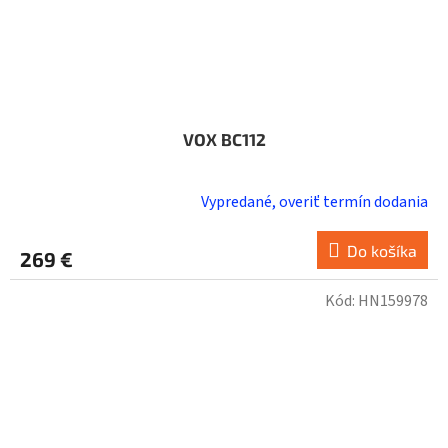
VOX BC112
Vypredané, overiť termín dodania
Do košíka
269 €
Kód:
HN159978