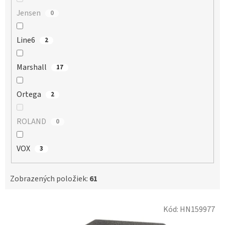
Jensen
0
Line6
2
Marshall
17
Ortega
2
ROLAND
0
VOX
3
Zobrazených položiek:
61
V
Kód:
HN159977
ý