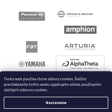
Tento web používa rôzne súbory cookies. Ďalším
prechádzaním tohto webu vyjadrujete súhlas používaním
všetkých súborov cookies.
Vytvoril Shoptet
Nastavenie