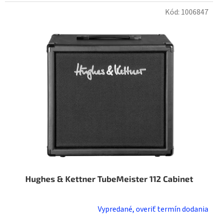
Kód:
1006847
Hughes & Kettner TubeMeister 112 Cabinet
Vypredané, overiť termín dodania