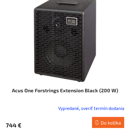
p
i
s
p
r
o
d
u
k
t
o
v
Acus One Forstrings Extension Black (200 W)
Vypredané, overiť termín dodania
Do košíka
744 €