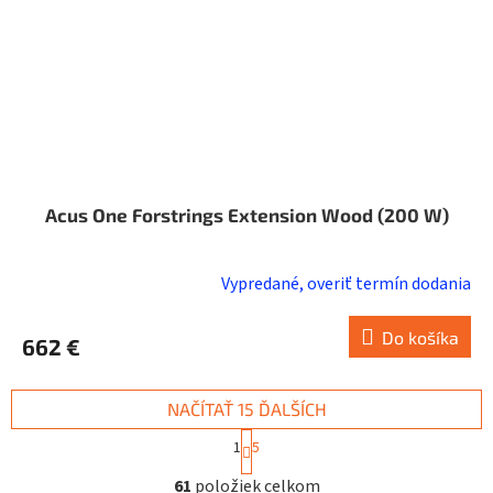
Acus One Forstrings Extension Wood (200 W)
Vypredané, overiť termín dodania
Do košíka
662 €
NAČÍTAŤ 15 ĎALŠÍCH
S
1
5
t
O
r
61
položiek celkom