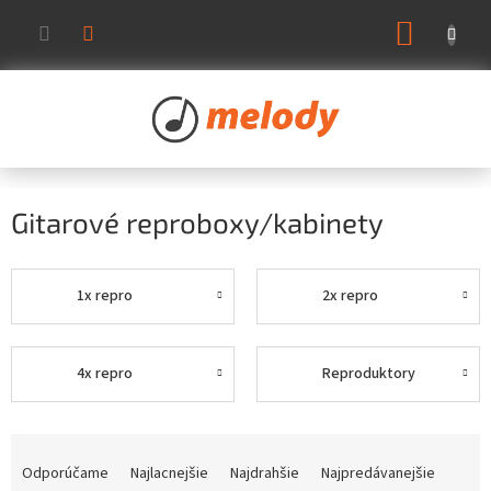
Prejsť
NÁKUP
na
KOŠÍK
obsah
Gitarové reproboxy/kabinety
1x repro
2x repro
4x repro
Reproduktory
R
a
Odporúčame
Najlacnejšie
Najdrahšie
Najpredávanejšie