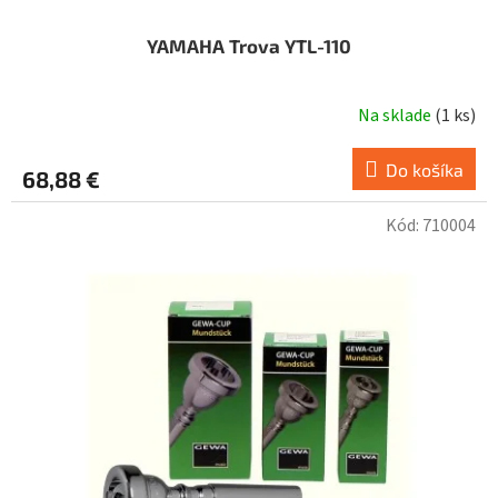
YAMAHA Trova YTL-110
Na sklade
(
1 ks
)
Do košíka
68,88 €
Kód:
710004