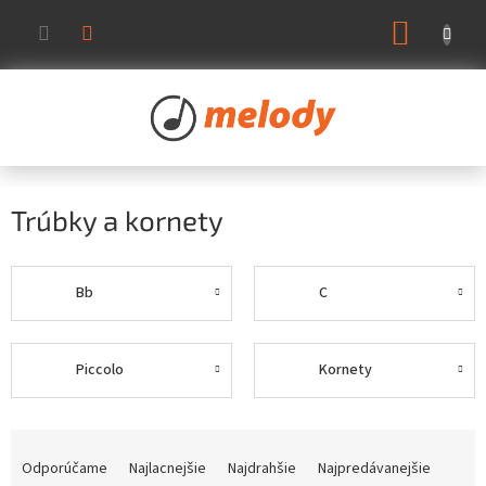
Prejsť
NÁKUP
na
KOŠÍK
obsah
Trúbky a kornety
Bb
C
Piccolo
Kornety
R
a
Odporúčame
Najlacnejšie
Najdrahšie
Najpredávanejšie