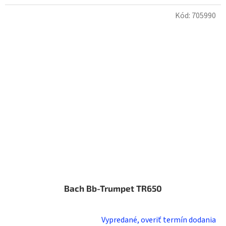
Kód:
705990
Bach Bb-Trumpet TR650
Vypredané, overiť termín dodania
Priemerné