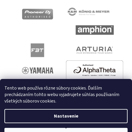
Tento web používa rôzne súbory cookies. Ďalším
prechádzaním tohto webu vyjadrujete súhlas používaním
všetkých súborov cookies.
Vytvoril Shoptet
Nastavenie
Copyright 2026
melodyshop.sk
. Všetky práva vyhradené.