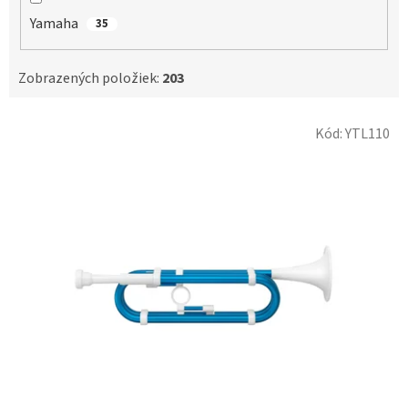
Yamaha
35
Zobrazených položiek:
203
V
Kód:
YTL110
ý
p
i
s
p
r
o
d
u
k
t
o
v