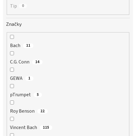
Tip
0
Značky
Bach
11
C.G. Conn
14
GEWA
1
pTrumpet
5
Roy Benson
22
Vincent Bach
115