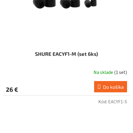
SHURE EACYF1-M (set 6ks)
Na sklade
(
1 set
)
Do košíka
26 €
Kód:
EACYF1-S