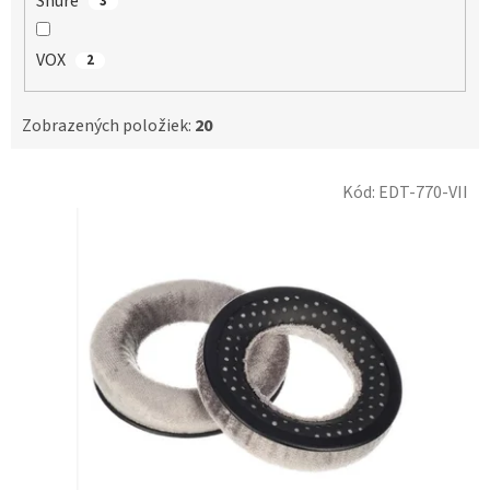
Shure
3
VOX
2
Zobrazených položiek:
20
V
Kód:
EDT-770-VII
ý
p
i
s
p
r
o
d
u
k
t
o