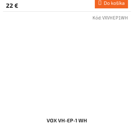
Do košíka
22 €
Kód:
VXVHEP1WH
VOX VH-EP-1 WH