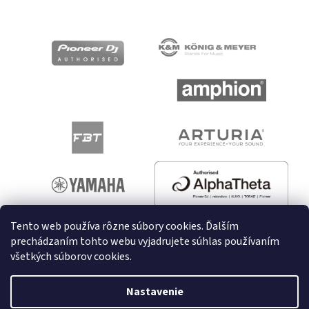
Tento web používa rôzne súbory cookies. Ďalším
prechádzaním tohto webu vyjadrujete súhlas používaním
všetkých súborov cookies.
Vytvoril Shoptet
Nastavenie