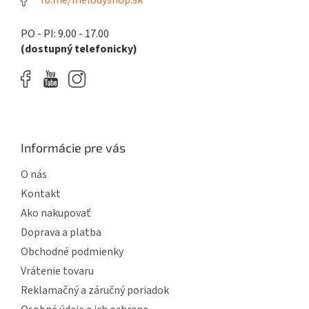
fb.me/melodyshop.sk
v
ý
p
PO - PI: 9.00 - 17.00
i
(dostupný telefonicky)
s
u
Informácie pre vás
O nás
Kontakt
Ako nakupovať
Doprava a platba
Obchodné podmienky
Vrátenie tovaru
Reklamačný a záručný poriadok