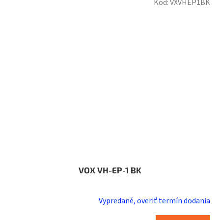
Kód:
VXVHEP1BK
VOX VH-EP-1 BK
Vypredané, overiť termín dodania