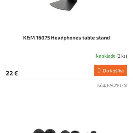
K&M 16075 Headphones table stand
Na sklade
(
2 ks
)
Do košíka
22 €
Kód:
EACYF1-M