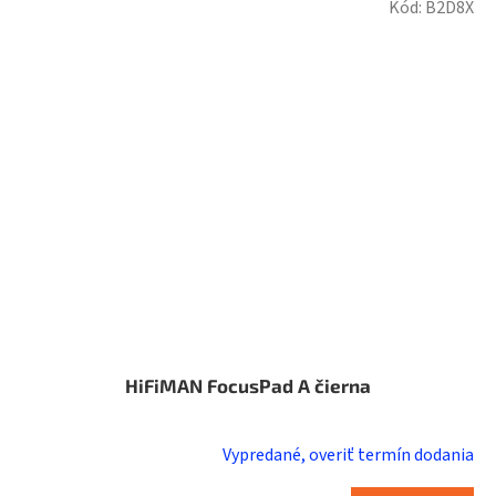
Kód:
B2D8X
HiFiMAN FocusPad A čierna
Vypredané, overiť termín dodania