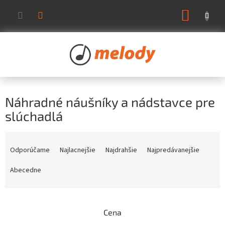
Prejsť
NÁKUP
na
KOŠÍK
obsah
Náhradné náušníky a nádstavce pre
slúchadlá
R
a
Odporúčame
Najlacnejšie
Najdrahšie
Najpredávanejšie
d
e
Abecedne
n
i
e
Cena
p