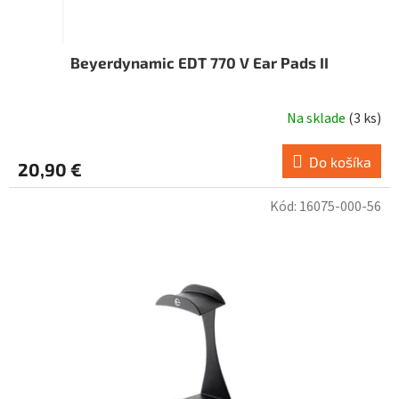
v
Beyerdynamic EDT 770 V Ear Pads II
Na sklade
(
3 ks
)
Do košíka
20,90 €
Kód:
16075-000-56