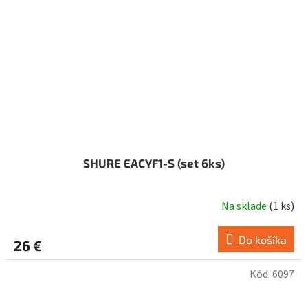
SHURE EACYF1-S (set 6ks)
Na sklade
(
1 ks
)
Do košíka
26 €
Kód:
6097