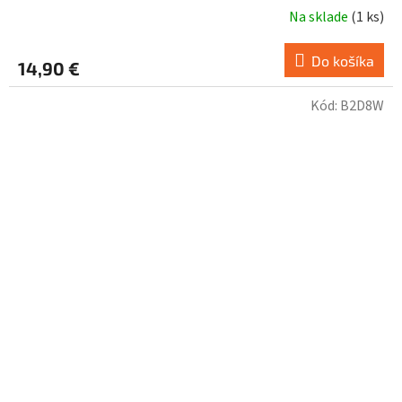
Na sklade
(
1 ks
)
Do košíka
14,90 €
Kód:
B2D8W