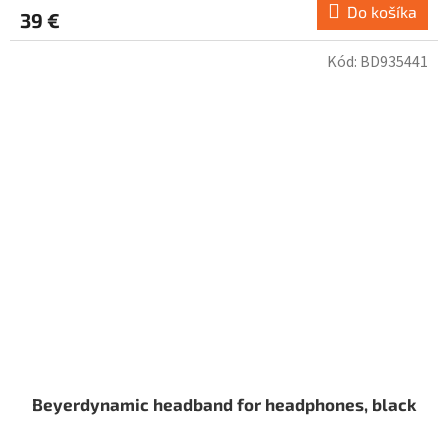
Do košíka
39 €
Kód:
BD935441
Beyerdynamic headband for headphones, black