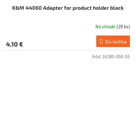
K&M 44060 Adapter for product holder black
Na sklade
(
29 ks
)
Do košíka
4,10 €
Kód:
16280-000-55