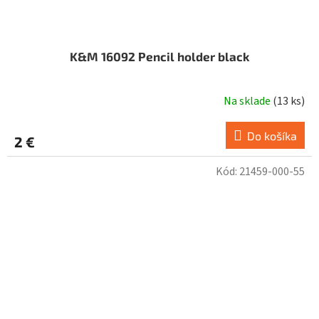
K&M 16092 Pencil holder black
Na sklade
(
13 ks
)
Do košíka
2 €
Kód:
21459-000-55