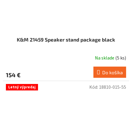
K&M 21459 Speaker stand package black
Na sklade
(
5 ks
)
Priemerné
hodnotenie
produktu
Do košíka
154 €
je
5,0
Kód:
18810-015-55
Letný výpredaj
z
5
hviezdičiek.