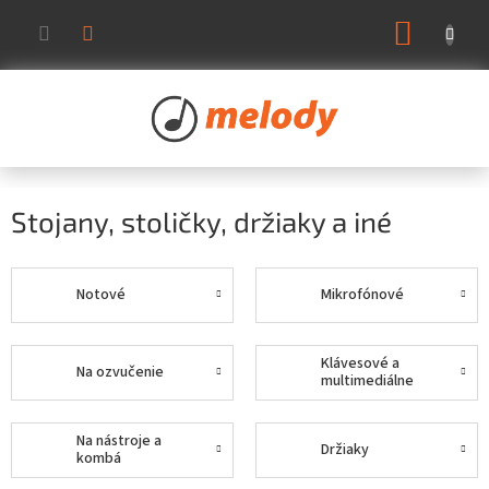
Prejsť
NÁKUP
na
KOŠÍK
obsah
Stojany, stoličky, držiaky a iné
Notové
Mikrofónové
Klávesové a
Na ozvučenie
multimediálne
Na nástroje a
Držiaky
kombá