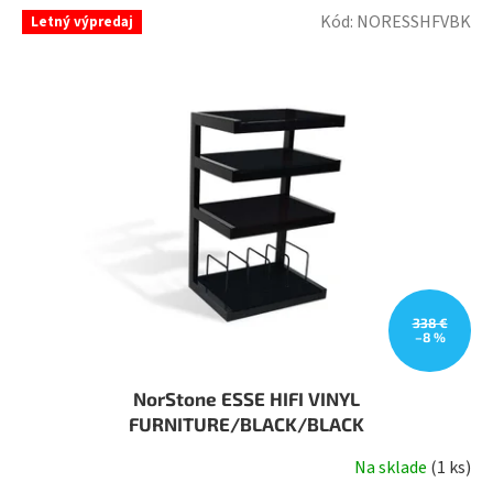
Kód:
NORESSHFVBK
Letný výpredaj
338 €
–8 %
NorStone ESSE HIFI VINYL
FURNITURE/BLACK/BLACK
Na sklade
(
1 ks
)