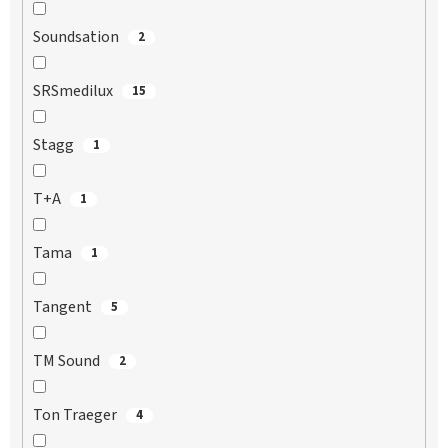
Soundsation
2
SRSmedilux
15
Stagg
1
T+A
1
Tama
1
Tangent
5
TM Sound
2
Ton Traeger
4