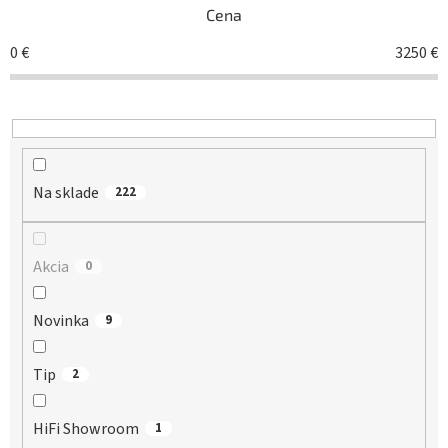
Cena
p
r
0
€
3250
€
o
d
u
k
t
o
Na sklade
v
222
Akcia
0
Novinka
9
Tip
2
HiFi Showroom
1