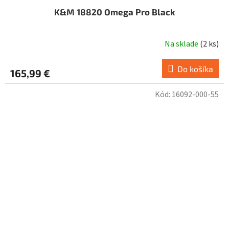
K&M 18820 Omega Pro Black
Na sklade
(
2 ks
)
Do košíka
165,99 €
Kód:
16092-000-55