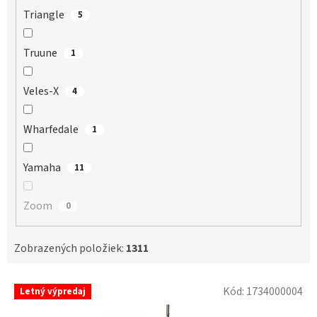
Triangle
5
Truune
1
Veles-X
4
Wharfedale
1
Yamaha
11
Zoom
0
Zobrazených položiek:
1311
V
Kód:
1734000004
Letný výpredaj
ý
p