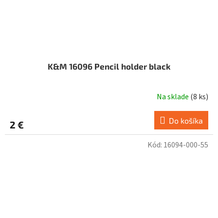
K&M 16096 Pencil holder black
Na sklade
(
8 ks
)
Do košíka
2 €
Kód:
16094-000-55