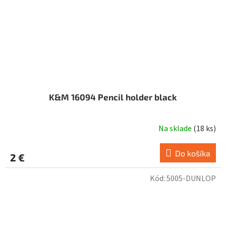
K&M 16094 Pencil holder black
Na sklade
(
18 ks
)
Do košíka
2 €
Kód:
5005-DUNLOP