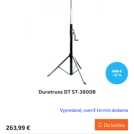
i
s
p
r
o
d
u
k
t
o
v
300 €
–12 %
Duratruss DT ST-3800B
Vypredané, overiť termín dodania
Do košíka
263,99 €