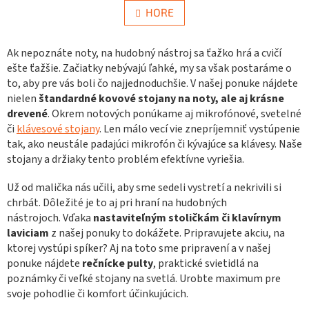
n
l
HORE
k
á
o
d
v
a
Ak nepoznáte noty, na hudobný nástroj sa ťažko hrá a cvičí
a
c
n
ešte ťažšie. Začiatky nebývajú ľahké, my sa však postaráme o
i
i
to, aby pre vás boli čo najjednoduchšie. V našej ponuke nájdete
e
e
nielen
štandardné kovové stojany na noty, ale aj krásne
p
drevené
. Okrem notových ponúkame aj mikrofónové, svetelné
r
v
či
klávesové stojany
. Len málo vecí vie znepríjemniť vystúpenie
k
tak, ako neustále padajúci mikrofón či kývajúce sa klávesy. Naše
y
stojany a držiaky tento problém efektívne vyriešia.
v
ý
Už od malička nás učili, aby sme sedeli vystretí a nekrivili si
p
chrbát. Dôležité je to aj pri hraní na hudobných
i
nástrojoch. Vďaka
nastaviteľným stoličkám či klavírnym
s
u
laviciam
z našej ponuky to dokážete. Pripravujete akciu, na
ktorej vystúpi spíker? Aj na toto sme pripravení a v našej
ponuke nájdete
rečnícke pulty
, praktické svietidlá na
poznámky či veľké stojany na svetlá. Urobte maximum pre
svoje pohodlie či komfort účinkujúcich.