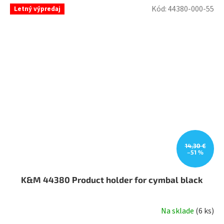
Kód:
44380-000-55
Letný výpredaj
14,30 €
–51 %
K&M 44380 Product holder for cymbal black
Na sklade
(
6 ks
)