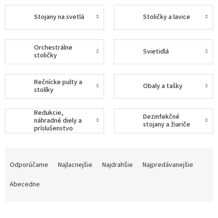
Stojany na svetlá
Stoličky a lavice
Orchestrálne
Svietidlá
stoličky
Rečnícke pulty a
Obaly a tašky
stolíky
Redukcie,
Dezinfekčné
náhradné diely a
stojany a žiariče
príslušenstvo
R
a
Odporúčame
Najlacnejšie
Najdrahšie
Najpredávanejšie
d
e
Abecedne
n
i
e