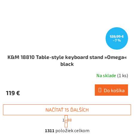
128,99 €
–7 %
K&M 18810 Table-style keyboard stand »Omega«
black
Na sklade
(
1 ks
)
Do košíka
119 €
NAČÍTAŤ 15 ĎALŠÍCH
S
1
88
t
O
r
1311
položiek celkom
v
á