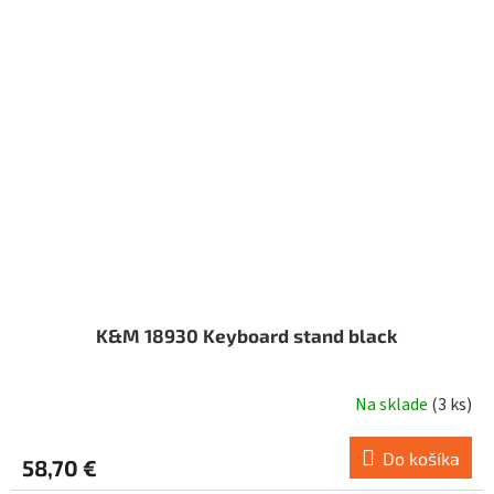
K&M 18930 Keyboard stand black
Na sklade
(
3 ks
)
Do košíka
58,70 €