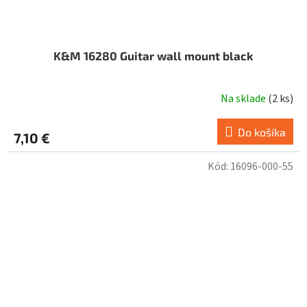
K&M 16280 Guitar wall mount black
Na sklade
(
2 ks
)
Do košíka
7,10 €
Kód:
16096-000-55