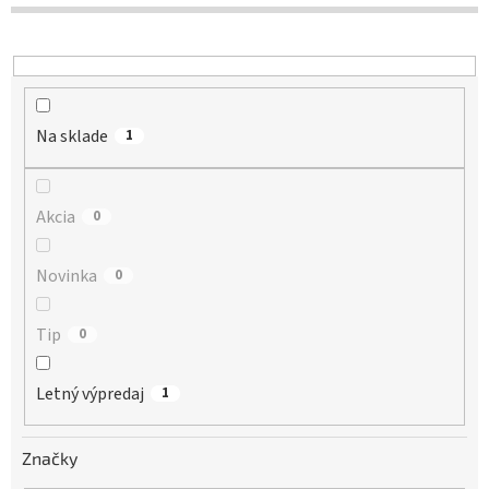
d
u
k
t
o
Na sklade
v
1
Akcia
0
Novinka
0
Tip
0
Letný výpredaj
1
Značky