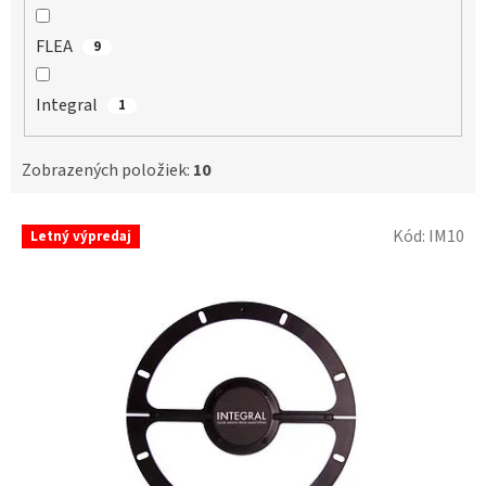
FLEA
9
Integral
1
Zobrazených položiek:
10
V
Kód:
IM10
Letný výpredaj
ý
p
i
s
p
r
o
d
u
k