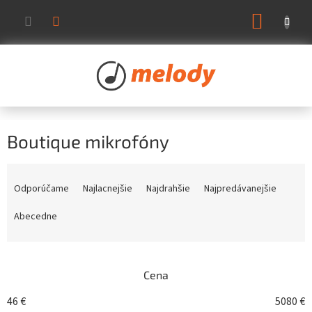
Prejsť
NÁKUP
na
KOŠÍK
obsah
Boutique mikrofóny
R
a
Odporúčame
Najlacnejšie
Najdrahšie
Najpredávanejšie
d
e
Abecedne
n
i
e
Cena
p
r
46
€
5080
€
o