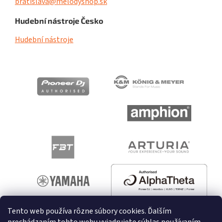
bratislava@melodyshop.sk
Hudební nástroje Česko
Hudební nástroje
Tento web používa rôzne súbory cookies. Ďalším