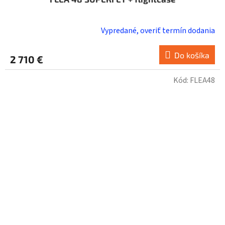
Vypredané, overiť termín dodania
Priemerné
hodnotenie
produktu
Do košíka
2 710 €
je
4,7
Kód:
FLEA48
z
5
hviezdičiek.