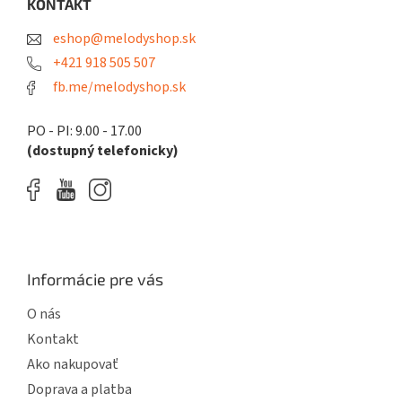
ä
KONTAKT
c
t
i
eshop@melodyshop.sk
i
e
p
e
+421 918 505 507
r
fb.me/melodyshop.sk
v
k
y
PO - PI: 9.00 - 17.00
v
(dostupný telefonicky)
ý
p
i
s
u
Informácie pre vás
O nás
Kontakt
Ako nakupovať
Doprava a platba