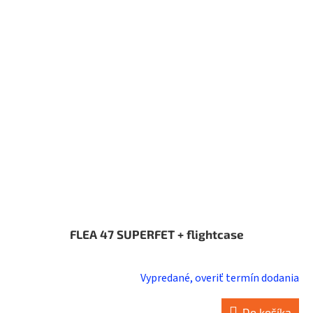
FLEA 47 SUPERFET + flightcase
Vypredané, overiť termín dodania
Priemerné
hodnotenie
produktu
Do košíka