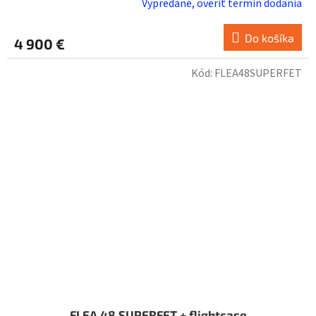
Vypredané, overiť termín dodania
Do košíka
4 900 €
Kód:
FLEA48SUPERFET
FLEA 48 SUPERFET + flightcase