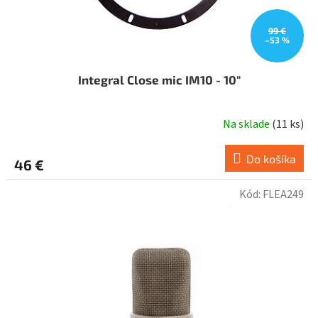
t
o
v
99 €
–53 %
Integral Close mic IM10 - 10"
Na sklade
(
11 ks
)
Do košíka
46 €
Kód:
FLEA249