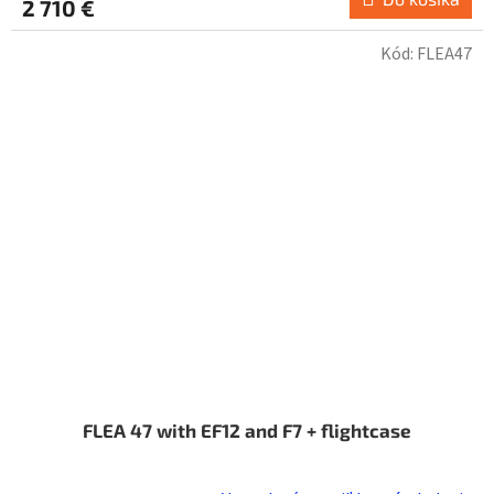
2 710 €
je
5,0
Kód:
FLEA47
z
5
hviezdičiek.
FLEA 47 with EF12 and F7 + flightcase