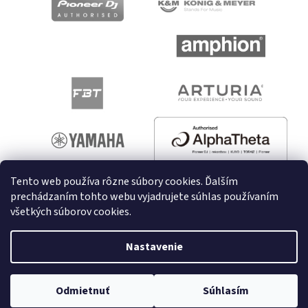
Tento web používa rôzne súbory cookies. Ďalším
prechádzaním tohto webu vyjadrujete súhlas používaním
všetkých súborov cookies.
Vytvoril Shoptet
Nastavenie
Copyright 2026
melodyshop.sk
. Všetky práva vyhradené.
Odmietnuť
Súhlasím
Upraviť nastavenie cookies