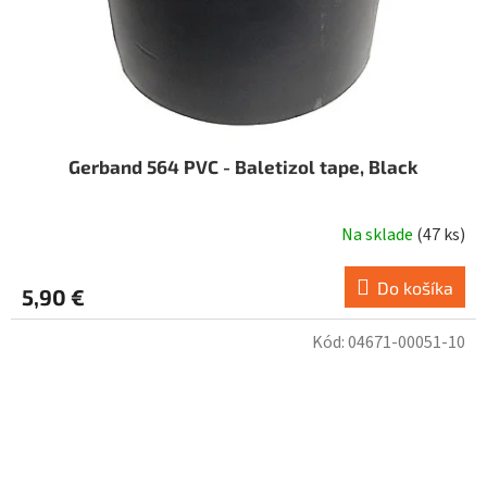
Gerband 564 PVC - Baletizol tape, Black
Na sklade
(
47 ks
)
Do košíka
5,90 €
Kód:
04671-00051-10