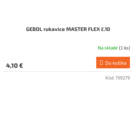
GEBOL rukavice MASTER FLEX č.10
Na sklade
(
1 ks
)
Do košíka
4,10 €
Kód:
709279