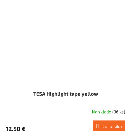
TESA Highlight tape yellow
Na sklade
(
36 ks
)
Do košíka
12,50 €