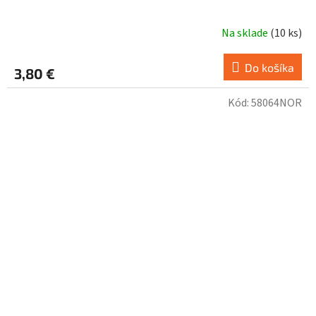
Na sklade
(
10 ks
)
Do košíka
3,80 €
Kód:
58064NOR