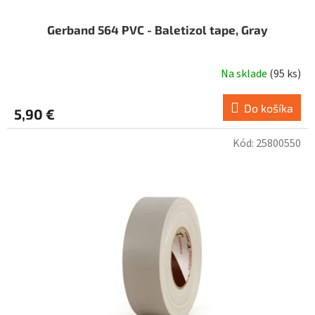
Gerband 564 PVC - Baletizol tape, Gray
Na sklade
(
95 ks
)
Priemerné
hodnotenie
produktu
Do košíka
5,90 €
je
2,3
Kód:
25800550
z
5
hviezdičiek.