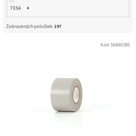
TESA
4
Zobrazených položiek:
197
V
Kód:
56400280
ý
p
i
s
p
r
o
d
u
k
t
o
v