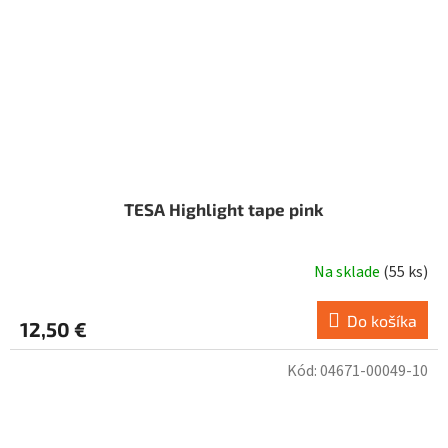
TESA Highlight tape pink
Na sklade
(
55 ks
)
Do košíka
12,50 €
Kód:
04671-00049-10