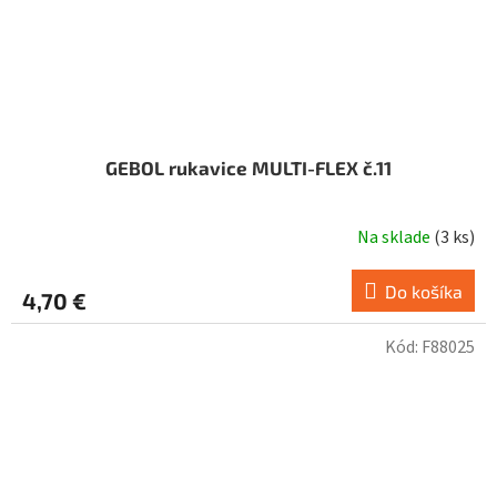
GEBOL rukavice MULTI-FLEX č.11
Na sklade
(
3 ks
)
Do košíka
4,70 €
Kód:
F88025