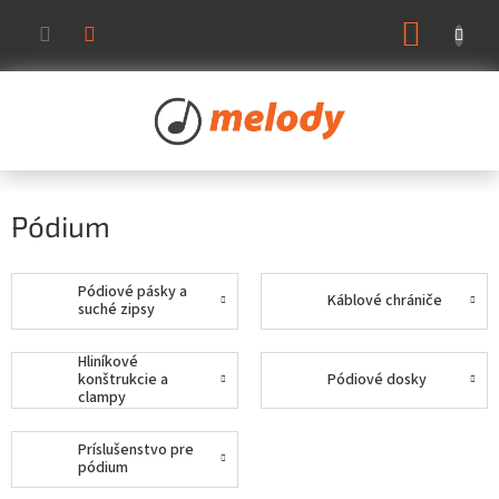
Prejsť
NÁKUP
na
KOŠÍK
obsah
Pódium
Pódiové pásky a
Káblové chrániče
suché zipsy
Hliníkové
konštrukcie a
Pódiové dosky
clampy
Príslušenstvo pre
pódium