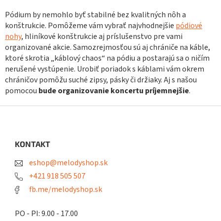
p
Pódium by nemohlo byť stabilné bez kvalitných nôh a
i
konštrukcie. Pomôžeme vám vybrať najvhodnejšie
pódiové
s
u
nohy
, hliníkové konštrukcie aj príslušenstvo pre vami
organizované akcie. Samozrejmosťou sú aj chrániče na káble,
ktoré skrotia „káblový chaos“ na pódiu a postarajú sa o ničím
nerušené vystúpenie. Urobiť poriadok s káblami vám okrem
chráničov pomôžu suché zipsy, pásky či držiaky. Aj s našou
pomocou
bude organizovanie koncertu príjemnejšie
.
Z
á
p
ä
KONTAKT
t
eshop@melodyshop.sk
i
e
+421 918 505 507
fb.me/melodyshop.sk
PO - PI: 9.00 - 17.00