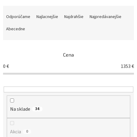
R
a
Odporúčame
Najlacnejšie
Najdrahšie
Najpredávanejšie
d
e
Abecedne
n
i
e
Cena
p
r
0
€
1353
€
o
d
u
k
t
o
Na sklade
v
34
Akcia
0