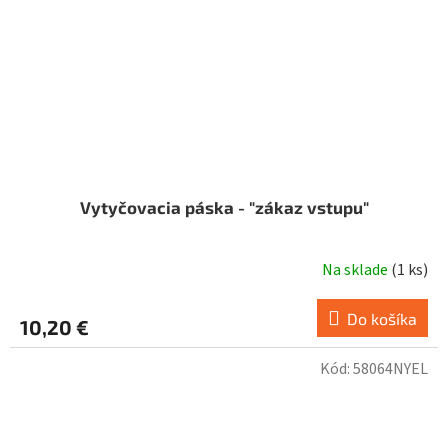
Vytyčovacia páska - "zákaz vstupu"
Na sklade
(
1 ks
)
Do košíka
10,20 €
Kód:
58064NYEL