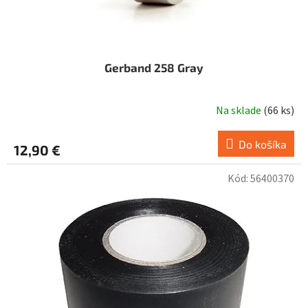
Gerband 258 Gray
Na sklade
(
66 ks
)
Do košíka
12,90 €
Kód:
56400370