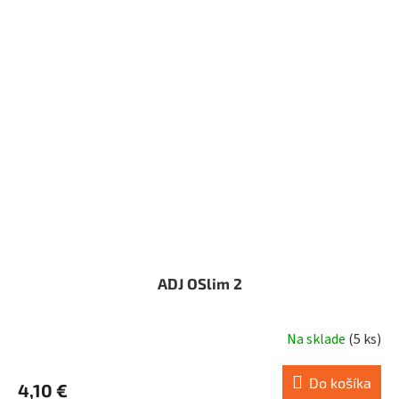
ADJ OSlim 2
Na sklade
(
5 ks
)
Do košíka
4,10 €