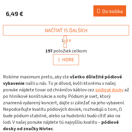
Do košíka
6,49 €
NAČÍTAŤ 15 ĎALŠÍCH
S
1
14
t
O
r
197
položiek celkom
v
á
n
l
HORE
k
á
o
d
v
a
Robíme maximum preto, aby ste
všetko dôležité pódiové
a
c
n
vybavenie
našli u nás. To je dôvod, kvôli ktorému v našej
i
i
ponuke nájdete tovar od chráničov káblov cez
pódiové dosky
až
e
e
po hliníkové konštrukcie a nohy. Pódium je svet, ktorý
p
znamená vydarený koncert, dajte si záležať na jeho vybavení.
r
v
Nepodceňujte kvalitu pódiových dosiek, rozhodujú o tom, či
k
bude pódium stabilné, alebo sa hudobníci budú cítiť ako na
y
lodi. V našej ponuke nájdete tú najvyššiu kvalitu –
pódiové
v
dosky od značky Nivtec
.
ý