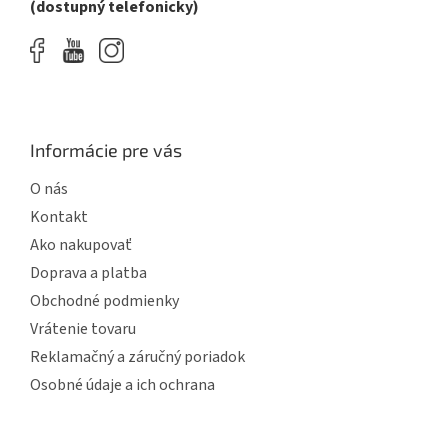
(dostupný telefonicky)
ý
p
i
s
u
Informácie pre vás
O nás
Kontakt
Ako nakupovať
Doprava a platba
Obchodné podmienky
Vrátenie tovaru
Reklamačný a záručný poriadok
Osobné údaje a ich ochrana