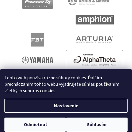
Tento web používa rôzne súbory cookies. Ďalším
prechádzaním tohto webu vyjadrujete súhlas používaním
všetkých súborov cookies.
Vytvoril Shoptet
Nastavenie
Copyright 2026
melodyshop.sk
. Všetky práva vyhradené.
Odmietnuť
Súhlasím
Upraviť nastavenie cookies