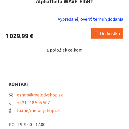
AlphaTheta WAVE-EIGHT
Vypredané, overiť termín dodania
Do košíka
1 029,99 €
1
položiek celkom
O
v
l
Z
á
á
d
p
a
ä
KONTAKT
c
t
i
eshop@melodyshop.sk
i
e
p
e
+421 918 505 507
r
fb.me/melodyshop.sk
v
k
y
PO - PI: 9.00 - 17.00
v