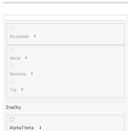
d
u
k
t
o
Na sklade
v
0
Akcia
0
Novinka
0
Tip
0
Značky
AlphaTheta
1