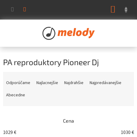
Prejsť
NÁKUP
na
KOŠÍK
obsah
PA reproduktory Pioneer Dj
R
a
Odporúčame
Najlacnejšie
Najdrahšie
Najpredávanejšie
d
e
Abecedne
n
i
e
Cena
p
r
1029
€
1030
€
o