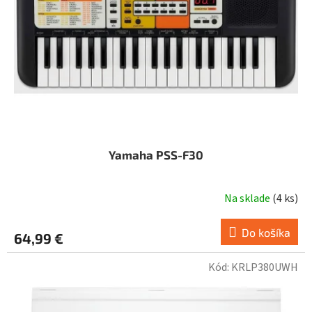
Yamaha PSS-F30
Na sklade
(
4 ks
)
Do košíka
64,99 €
Kód:
KRLP380UWH