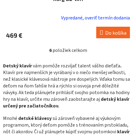
Vypredané, overiť termín dodania
Do košíka
469 €
6
položiek celkom
O
v
l
Detský klavír
vám pomôže rozvíjať talent vášho dieťaťa
.
á
Klavír pre najmenších je vyrábaný v o niečo menšej veľkosti,
d
než klasické klávesová nástroje pre dospelých. Vďaka tomu sa
a
deťom na ňom ľahšie hrá a rýchlo si osvoja prvé dôležité
c
návyky. Ak teda plánujete prihlásiť svojho potomka na hodiny
i
e
hry na klavír, určite mu zároveň zaobstarajte aj
detský klavír
p
určený pre začiatočníkov.
r
v
Mnohé
detské klávesy
sú zároveň vybavené aj výukovým
k
programom, ktorý deťom pomôže s trénovaním prstokladu,
y
nôt či akordov. Či už plánujete kúpiť svojmu potomkovi
klavír
v