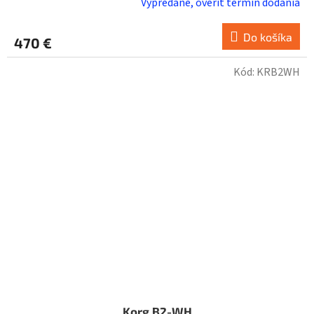
Vypredané, overiť termín dodania
Do košíka
470 €
Kód:
KRB2WH
Korg B2-WH