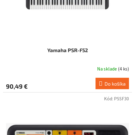
u
k
t
o
v
Yamaha PSR-F52
Na sklade
(
4 ks
)
Do košíka
90,49 €
Kód:
PSSF30