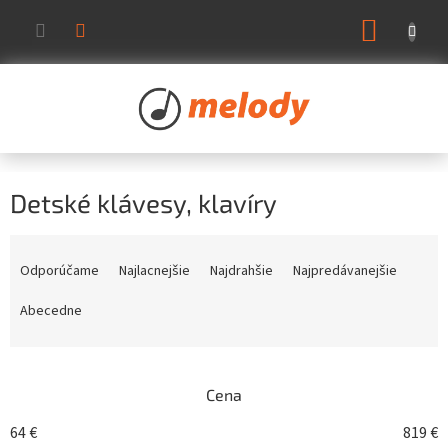
Prejsť
NÁKUP
na
KOŠÍK
obsah
Detské klávesy, klavíry
R
a
Odporúčame
Najlacnejšie
Najdrahšie
Najpredávanejšie
d
e
Abecedne
n
i
e
Cena
p
r
64
€
819
€
o