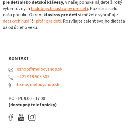
pre deti
alebo
detské klávesy,
v našej ponuke nájdete široký
ý
p
výber rôznych
hudobných nástrojov pre deti
. Pozrite si celú
i
našu ponuku. Okrem
klavírov pre deti
si môžete vybrať aj z
s
detských huslí
či
gitár pre deti.
Rozvíjajte talent svojho dieťaťa
u
už od útleho veku.
Z
á
p
ä
KONTAKT
t
eshop@melodyshop.sk
i
e
+421 918 505 507
fb.me/melodyshop.sk
PO - PI: 9.00 - 17.00
(dostupný telefonicky)