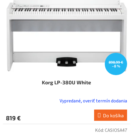
898,99 €
–8 %
Korg LP-380U White
Vypredané, overiť termín dodania
Do košíka
819 €
Kód:
CASIOSA47