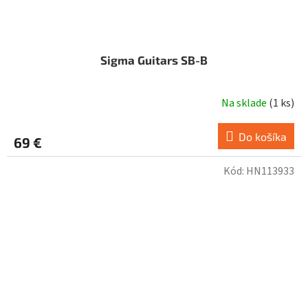
Sigma Guitars SB-B
Na sklade
(
1 ks
)
Do košíka
69 €
Kód:
HN113933