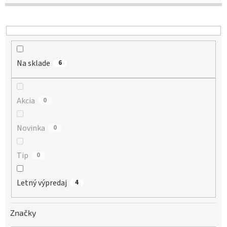
d
u
k
t
o
Na sklade
v
6
Akcia
0
Novinka
0
Tip
0
Letný výpredaj
4
Značky