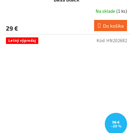
Na sklade
(
1 ks
)
Do košíka
29 €
Kód:
HN202682
Letný výpredaj
96 €
–20 %