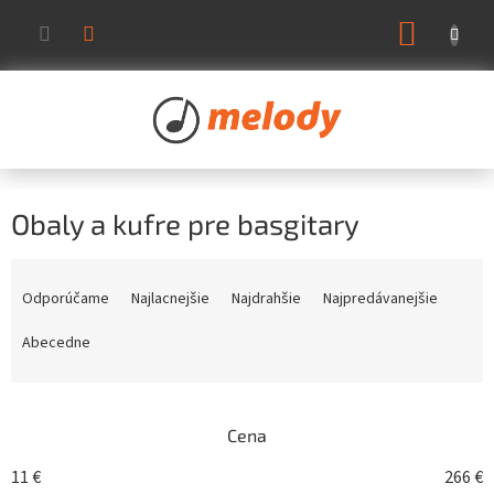
Prejsť
NÁKUP
na
KOŠÍK
obsah
Obaly a kufre pre basgitary
R
a
Odporúčame
Najlacnejšie
Najdrahšie
Najpredávanejšie
d
e
Abecedne
n
i
e
Cena
p
r
11
€
266
€
o