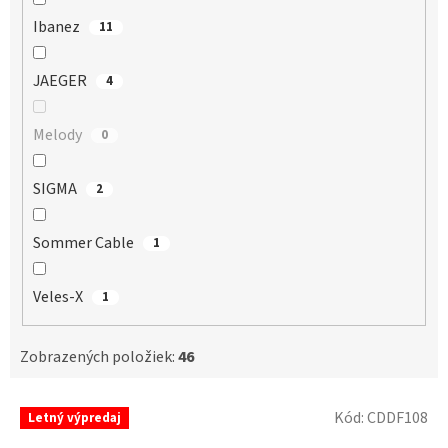
Ibanez
11
JAEGER
4
Melody
0
SIGMA
2
Sommer Cable
1
Veles-X
1
Zobrazených položiek:
46
V
Kód:
CDDF108
Letný výpredaj
ý