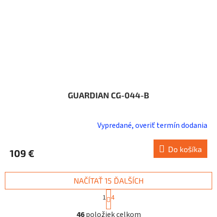
GUARDIAN CG-044-B
Vypredané, overiť termín dodania
Do košíka
109 €
NAČÍTAŤ 15 ĎALŠÍCH
S
1
4
t
O
r
46
položiek celkom