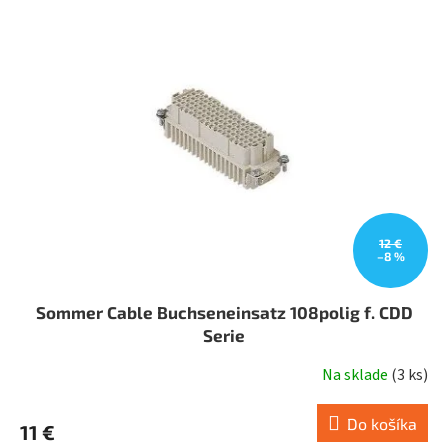
p
i
s
p
r
o
d
u
k
t
o
v
12 €
–8 %
Sommer Cable Buchseneinsatz 108polig f. CDD
Serie
Na sklade
(
3 ks
)
Do košíka
11 €