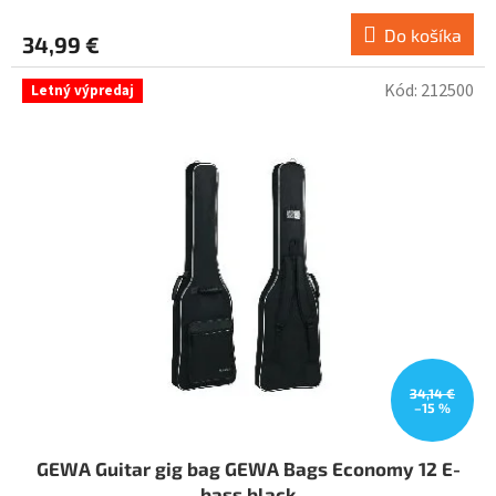
Do košíka
34,99 €
Kód:
212500
Letný výpredaj
34,14 €
–15 %
GEWA Guitar gig bag GEWA Bags Economy 12 E-
bass black