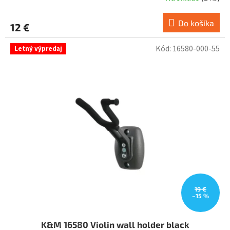
Do košíka
12 €
Kód:
16580-000-55
Letný výpredaj
19 €
–15 %
K&M 16580 Violin wall holder black