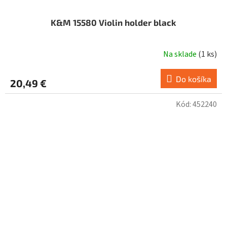
K&M 15580 Violin holder black
Na sklade
(
1 ks
)
Do košíka
20,49 €
Kód:
452240