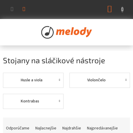
Prejsť
NÁKUP
na
KOŠÍK
obsah
Stojany na sláčikové nástroje
Husle a viola
Violončelo
Kontrabas
R
a
Odporúčame
Najlacnejšie
Najdrahšie
Najpredávanejšie