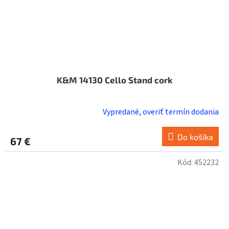
K&M 14130 Cello Stand cork
Vypredané, overiť termín dodania
Do košíka
67 €
Kód:
452232