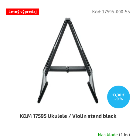
V
Kód:
17595-000-55
Letný výpredaj
ý
p
i
s
p
r
o
d
u
k
t
o
v
13,30 €
–9 %
K&M 17595 Ukulele / Violin stand black
Na sklade
(
1 ks
)