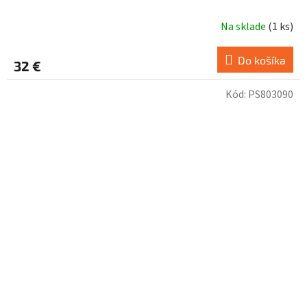
Na sklade
(
1 ks
)
Do košíka
32 €
Kód:
PS803090