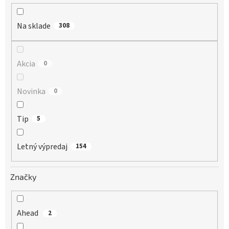
t
o
Na sklade
v
308
Akcia
0
Novinka
0
Tip
5
Letný výpredaj
154
Značky
Ahead
2