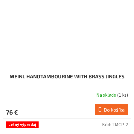
MEINL HANDTAMBOURINE WITH BRASS JINGLES
Na sklade
(
1 ks
)
Do košíka
76 €
Kód:
TMCP-2
Letný výpredaj