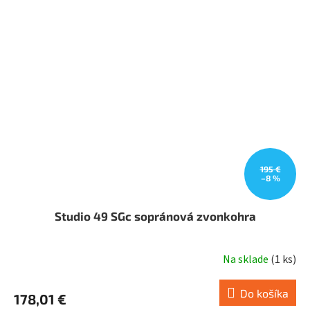
195 €
–8 %
Studio 49 SGc sopránová zvonkohra
Na sklade
(
1 ks
)
Do košíka
178,01 €