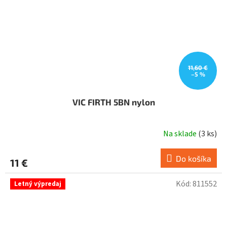
11,60 €
–5 %
VIC FIRTH 5BN nylon
Na sklade
(
3 ks
)
Do košíka
11 €
Kód:
811552
Letný výpredaj