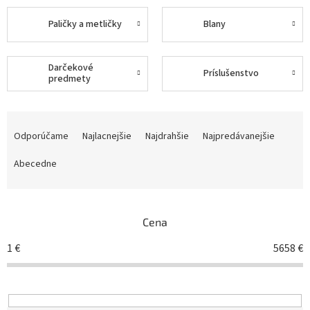
Paličky a metličky
Blany
Darčekové
Príslušenstvo
predmety
R
a
Odporúčame
Najlacnejšie
Najdrahšie
Najpredávanejšie
d
e
Abecedne
n
i
e
Cena
p
r
1
€
5658
€
o
d
u
k