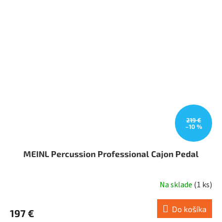
219 €
–10 %
MEINL Percussion Professional Cajon Pedal
Na sklade
(
1 ks
)
Do košíka
197 €