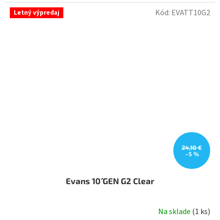
Kód:
EVATT10G2
Letný výpredaj
24,10 €
–5 %
Evans 10´´ GEN G2 Clear
Na sklade
(
1 ks
)