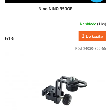
Nino NINO 950GR
Na sklade
(
1 ks
)
Do košíka
61 €
Kód:
24030-300-55