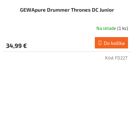
GEWApure Drummer Thrones DC Junior
Na sklade
(
1 ks
)
Do košíka
34,99 €
Kód:
FD22T