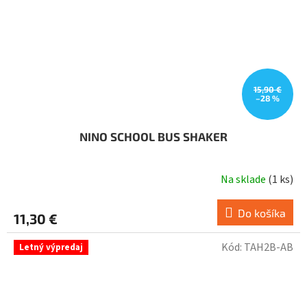
15,90 €
–28 %
NINO SCHOOL BUS SHAKER
Na sklade
(
1 ks
)
Do košíka
11,30 €
Kód:
TAH2B-AB
Letný výpredaj