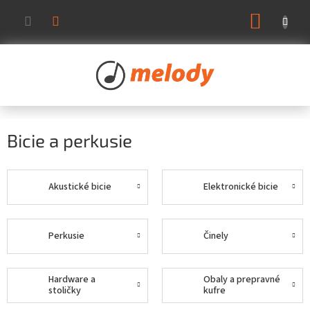
Prejsť
NÁKUP
na
KOŠÍK
obsah
Bicie a perkusie
Akustické bicie
Elektronické bicie
Perkusie
Činely
Hardware a
Obaly a prepravné
stoličky
kufre