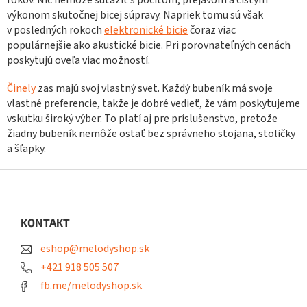
rokov. Nič nemôže súťažiť s pocitom, prejavom a čistým
p
výkonom skutočnej bicej súpravy. Napriek tomu sú však
i
v posledných rokoch
elektronické bicie
čoraz viac
s
u
populárnejšie ako akustické bicie. Pri porovnateľných cenách
poskytujú oveľa viac možností.
Činely
zas majú svoj vlastný svet. Každý bubeník má svoje
vlastné preferencie, takže je dobré vedieť, že vám poskytujeme
vskutku široký výber. To platí aj pre príslušenstvo, pretože
žiadny bubeník nemôže ostať bez správneho stojana, stoličky
a šľapky.
Z
á
p
ä
KONTAKT
t
eshop@melodyshop.sk
i
e
+421 918 505 507
fb.me/melodyshop.sk