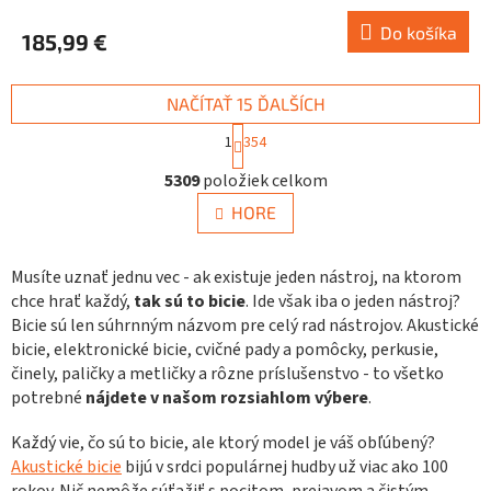
Do košíka
185,99 €
NAČÍTAŤ 15 ĎALŠÍCH
S
1
354
t
O
r
5309
položiek celkom
v
á
n
l
HORE
k
á
o
d
v
a
Musíte uznať jednu vec - ak existuje jeden nástroj, na ktorom
a
c
n
chce hrať každý,
tak sú to bicie
. Ide však iba o jeden nástroj?
i
i
Bicie sú len súhrnným názvom pre celý rad nástrojov. Akustické
e
e
bicie, elektronické bicie, cvičné pady a pomôcky, perkusie,
p
činely, paličky a metličky a rôzne príslušenstvo - to všetko
r
v
potrebné
nájdete v našom rozsiahlom výbere
.
k
y
Každý vie, čo sú to bicie, ale ktorý model je váš obľúbený?
v
Akustické bicie
bijú v srdci populárnej hudby už viac ako 100
ý