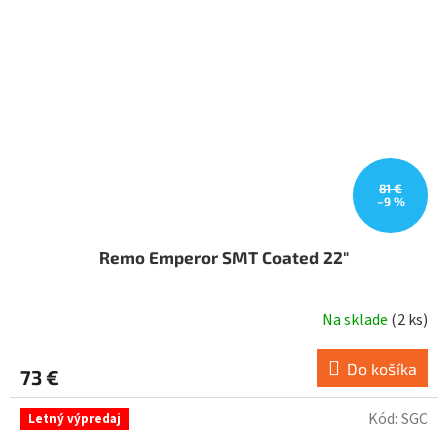
81 €
–9 %
Remo Emperor SMT Coated 22"
Na sklade
(
2 ks
)
Do košíka
73 €
Kód:
SGC
Letný výpredaj