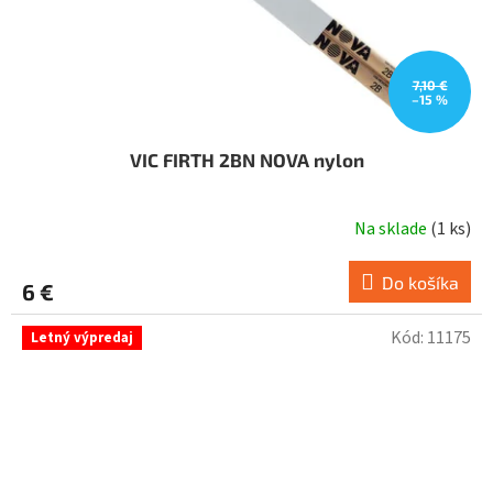
7,10 €
–15 %
VIC FIRTH 2BN NOVA nylon
Na sklade
(
1 ks
)
Do košíka
6 €
Kód:
11175
Letný výpredaj