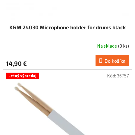
K&M 24030 Microphone holder for drums black
Na sklade
(
3 ks
)
Do košíka
14,90 €
Kód:
36757
Letný výpredaj