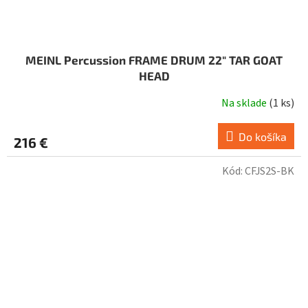
MEINL Percussion FRAME DRUM 22" TAR GOAT
HEAD
Na sklade
(
1 ks
)
Do košíka
216 €
Kód:
CFJS2S-BK