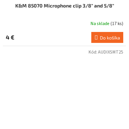
K&M 85070 Microphone clip 3/8" and 5/8"
Na sklade
(
17 ks
)
4 €
Do košíka
Kód:
AUDIXSMT25