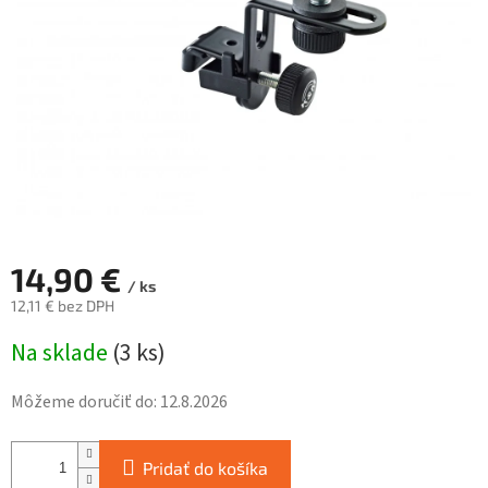
hviezdičiek.
14,90 €
/ ks
12,11 € bez DPH
Jednotková
Na sklade
(
3 ks
)
cena:
Môžeme doručiť do:
12.8.2026
Pridať do košíka