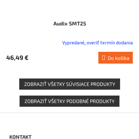
Audix SMT25
Vypredané, overiť termín dodania
Priemerné
hodnotenie
46,49 €
produktu
Do košíka
je
5,0
z
ZOBRAZIŤ VŠETKY SÚVISIACE PRODUKTY
5
hviezdičiek.
ZOBRAZIŤ VŠETKY PODOBNÉ PRODUKTY
Z
á
p
ä
KONTAKT