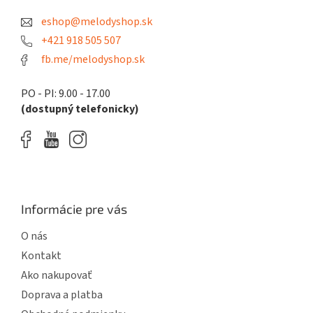
t
eshop@melodyshop.sk
i
e
+421 918 505 507
fb.me/melodyshop.sk
PO - PI: 9.00 - 17.00
(dostupný telefonicky)
Informácie pre vás
O nás
Kontakt
Ako nakupovať
Doprava a platba