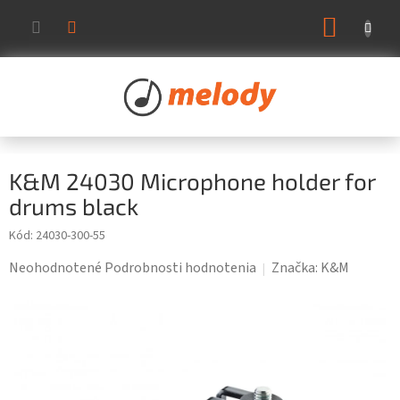
Prejsť
NÁKUP
na
KOŠÍK
obsah
K&M 24030 Microphone holder for
drums black
Kód:
24030-300-55
Priemerné
Neohodnotené
Podrobnosti hodnotenia
Značka:
K&M
hodnotenie
produktu
je
0,0
z
5