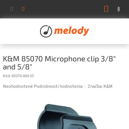
Prejsť
NÁKUP
na
KOŠÍK
obsah
K&M 85070 Microphone clip 3/8"
and 5/8"
Kód:
85070-000-55
Priemerné
Neohodnotené
Podrobnosti hodnotenia
Značka:
K&M
hodnotenie
produktu
je
0,0
z
5