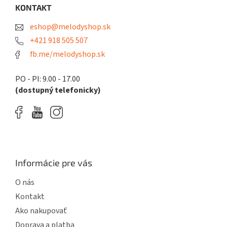
ä
KONTAKT
t
eshop@melodyshop.sk
i
e
+421 918 505 507
fb.me/melodyshop.sk
PO - PI: 9.00 - 17.00
(dostupný telefonicky)
Informácie pre vás
O nás
Kontakt
Ako nakupovať
Doprava a platba