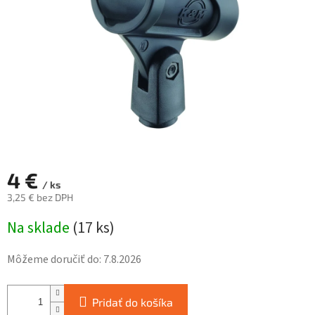
hviezdičiek.
4 €
/ ks
3,25 € bez DPH
Jednotková
Na sklade
(
17 ks
)
cena:
Môžeme doručiť do:
7.8.2026
Pridať do košíka