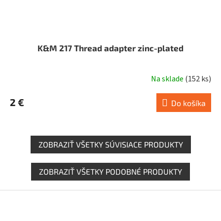
K&M 217 Thread adapter zinc-plated
Na sklade
(
152 ks
)
2 €
Do košíka
ZOBRAZIŤ VŠETKY SÚVISIACE PRODUKTY
ZOBRAZIŤ VŠETKY PODOBNÉ PRODUKTY
Z
á
p