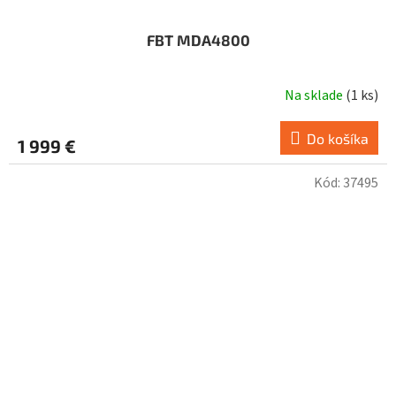
FBT MDA4800
Na sklade
(
1 ks
)
Do košíka
1 999 €
Kód:
37495