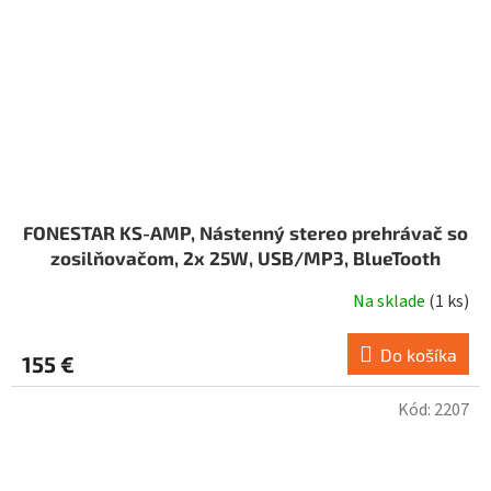
FONESTAR KS-AMP, Nástenný stereo prehrávač so
zosilňovačom, 2x 25W, USB/MP3, BlueTooth
Na sklade
(
1 ks
)
Do košíka
155 €
Kód:
2207