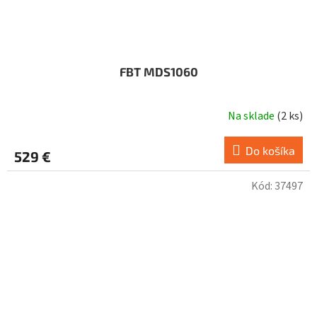
FBT MDS1060
Na sklade
(
2 ks
)
Do košíka
529 €
Kód:
37497