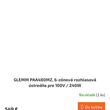
GLEMM PAA480MZ, 6-zónová rozhlasová
ústredňa pre 100V / 240W
Na sklade
(
1 ks
)
Do košíka
549 €