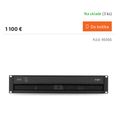
Na sklade
(
3 ks
)
Do košíka
1 100 €
Kód:
46066