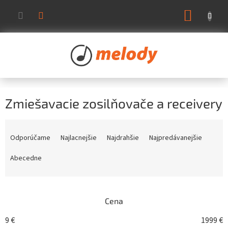
Prejsť
NÁKUP
na
KOŠÍK
obsah
Zmiešavacie zosilňovače a receivery
R
a
Odporúčame
Najlacnejšie
Najdrahšie
Najpredávanejšie
d
e
Abecedne
n
i
e
Cena
p
r
9
€
1999
€
o