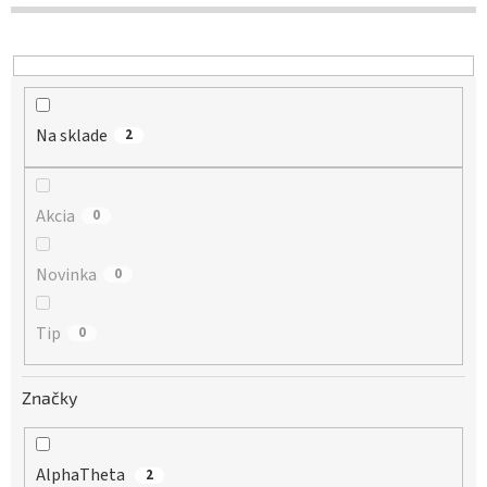
d
u
k
t
o
Na sklade
v
2
Akcia
0
Novinka
0
Tip
0
Značky
AlphaTheta
2