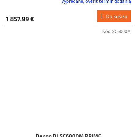
Vypredané, overiť termín dodania
Do košíka
1 857,99 €
Kód:
SC6000M
Denon DJ SC6000M PRIME