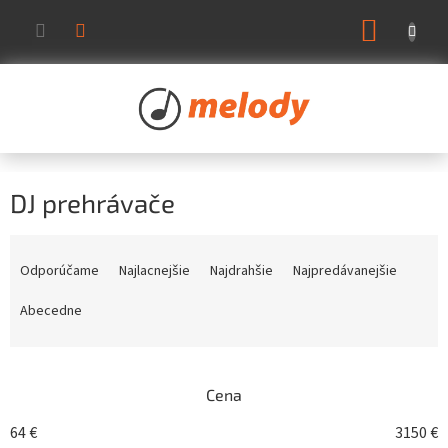
Prejsť
NÁKUP
na
KOŠÍK
obsah
DJ prehrávače
R
a
Odporúčame
Najlacnejšie
Najdrahšie
Najpredávanejšie
d
e
Abecedne
n
i
e
Cena
p
r
64
€
3150
€
o