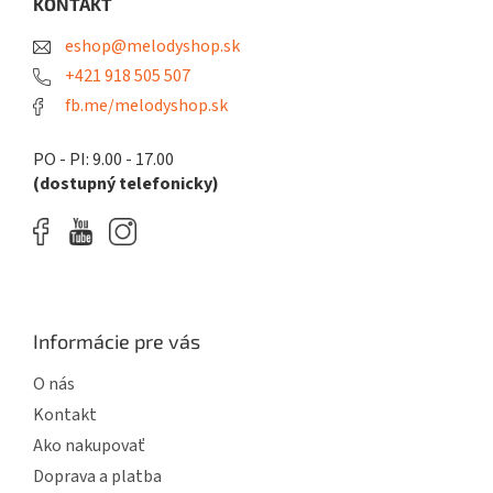
ä
KONTAKT
c
t
i
eshop@melodyshop.sk
i
e
p
e
+421 918 505 507
r
fb.me/melodyshop.sk
v
k
y
PO - PI: 9.00 - 17.00
v
(dostupný telefonicky)
ý
p
i
s
u
Informácie pre vás
O nás
Kontakt
Ako nakupovať
Doprava a platba