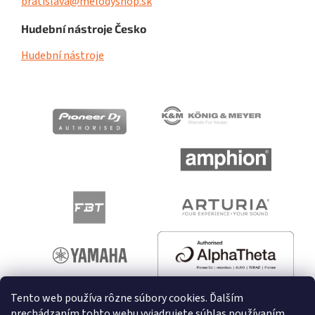
bratislava@melodyshop.sk
Hudební nástroje Česko
Hudební nástroje
Tento web používa rôzne súbory cookies. Ďalším
prechádzaním tohto webu vyjadrujete súhlas používaním