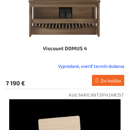
u
k
t
o
v
Viscount DOMUS 4
Vypredané, overiť termín dodania
Do košíka
7 190 €
Kód:
9A40CANTDPH1AM2ST