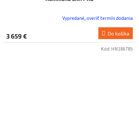
Vypredané, overiť termín dodania
Do košíka
3 659 €
Kód:
HN186785