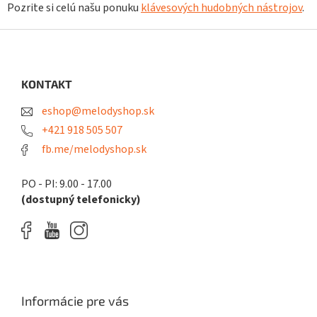
Pozrite si celú našu ponuku
klávesových hudobných nástrojov
.
Z
á
p
ä
KONTAKT
t
eshop@melodyshop.sk
i
e
+421 918 505 507
fb.me/melodyshop.sk
PO - PI: 9.00 - 17.00
(dostupný telefonicky)
Informácie pre vás