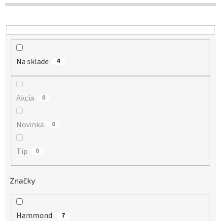
d
u
k
t
o
Na sklade
v
4
Akcia
0
Novinka
0
Tip
0
Značky
Hammond
7