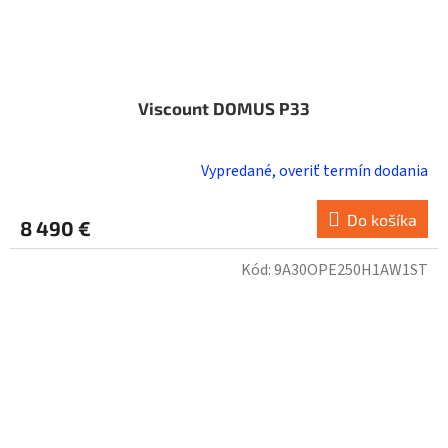
Viscount DOMUS P33
Vypredané, overiť termín dodania
Do košíka
8 490 €
Kód:
9A30OPE250H1AW1ST