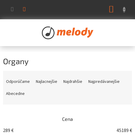
Prejsť
NÁKUP
na
KOŠÍK
obsah
Organy
R
a
Odporúčame
Najlacnejšie
Najdrahšie
Najpredávanejšie
d
e
Abecedne
n
i
e
Cena
p
r
289
€
45189
€
o