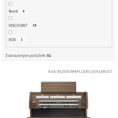
Nord
4
VISCOUNT
39
VOX
1
Zobrazených položiek:
51
V
Kód:
9A25DOM4PLUSPLUSH1AM1ST
ý
p
i
s
p
r
o
d