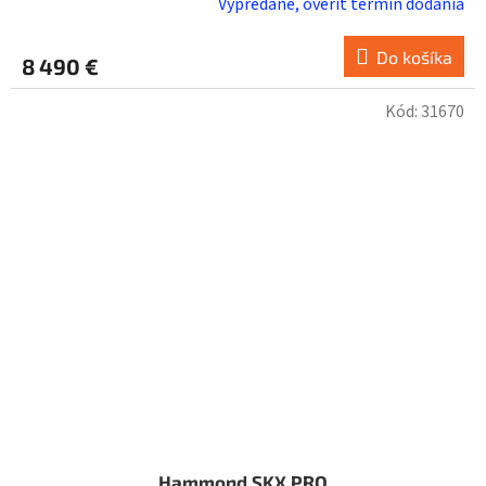
Vypredané, overiť termín dodania
Do košíka
8 490 €
Kód:
31670
Hammond SKX PRO