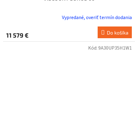
Vypredané, overiť termín dodania
Do košíka
11 579 €
Kód:
9A30UP35H1W1