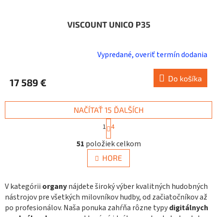
VISCOUNT UNICO P35
Vypredané, overiť termín dodania
Do košíka
17 589 €
NAČÍTAŤ 15 ĎALŠÍCH
S
1
4
t
O
r
51
položiek celkom
v
á
n
l
HORE
k
á
o
d
v
a
V kategórii
organy
nájdete široký výber kvalitných hudobných
a
c
n
nástrojov pre všetkých milovníkov hudby, od začiatočníkov až
i
i
po profesionálov. Naša ponuka zahŕňa rôzne typy
digitálnych
e
e