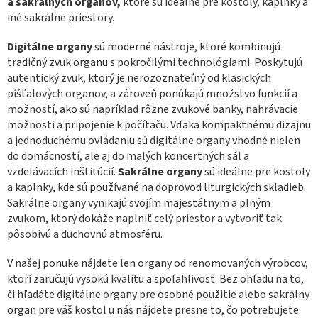
a sakrálnych organov,
ktoré sú ideálne pre kostoly, kaplnky a
p
iné sakrálne priestory.
r
v
k
Digitálne organy
sú moderné nástroje, ktoré kombinujú
y
tradičný zvuk organu s pokročilými technológiami. Poskytujú
v
autentický zvuk, ktorý je nerozoznateľný od klasických
ý
píšťalových organov, a zároveň ponúkajú množstvo funkcií a
p
možností, ako sú napríklad rôzne zvukové banky, nahrávacie
i
možnosti a pripojenie k počítaču. Vďaka kompaktnému dizajnu
s
u
a jednoduchému ovládaniu sú digitálne organy vhodné nielen
do domácností, ale aj do malých koncertných sál a
vzdelávacích inštitúcií.
Sakrálne organy
sú ideálne pre kostoly
a kaplnky, kde sú používané na doprovod liturgických skladieb.
Sakrálne organy vynikajú svojím majestátnym a plným
zvukom, ktorý dokáže naplniť celý priestor a vytvoriť tak
pôsobivú a duchovnú atmosféru.
V našej ponuke nájdete len organy od renomovaných výrobcov,
ktorí zaručujú vysokú kvalitu a spoľahlivosť. Bez ohľadu na to,
či hľadáte digitálne organy pre osobné použitie alebo sakrálny
organ pre váš kostol u nás nájdete presne to, čo potrebujete.