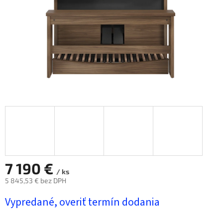
7 190 €
/ ks
5 845,53 € bez DPH
Jednotková
Vypredané, overiť termín dodania
cena: