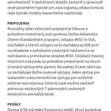
vierohodnosť. V skutočnosti dokáže zachytiť a spracovať
nové parametre typické pre zvuk organov, vďaka čomu sú
naše fyzické modely neuveriteľne realistické.
PRIPOJENIA
Rozsiahly výber externých pripojení je šikovne a
pohodlne umiestnený pod spodnou časťou klávesnice.
Okrem štandardných pripojení, vstupov MIDI In-Out,
slúchadiel a stereo vstupov sa tu nachádza aj USB port
na ukladanie a nahrávanie zvukových nastavení a na
nahrávanie a prehrávanie skladieb MIDI. Ovládače hlavnej
hlasitosti a dozvuku sú pohodlne umiestnené na oboch
stranách výstupného panela. Na zadnej strane nástroja
sa nachádzajú ďalšie zvukové výstupy: Jeden výstup pre
subwoofer a dva stereofónne výstupy pre voliteľné
externé reprosústavy. Externý zvuk možno nastaviť
pomocou nezávislých 7-pásmových zvukových
ekvalizérov pre každý kanál.
PEDÁLY
Domus 4/S4 má jeden Expression pedál, ktorý poskytuje