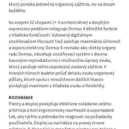
ktorý ponúka jedinečný organový zážitok, no na dosah
každého.
So svojimi 32 stopami (+ 3 orchestrálne) a dvojitým
expression pedálom integruje Domus 4 dôležité funkcie
z hľadiska funkčnosti. Vybavený digitálnym
zosilňovačom Viscount tiež zaisťuje maximálnu účinnosť
a úsporu elektriny. Domus 4 rovnako ako všetky organy
radu Domus, obsahuje zosilňovací systém s dvoma
basovými reproduktormi s možnosťou úpravy zvuku,
ktorý zaručuje veľmi uspokojivý zvukový zážitok. V
hraných tónoch budete počuť detaily zvuku organovej
píšťaly, ktoré spolu s množstvom ďalších hlasov
poskytujú maximum z hľadiska zvuku a flexibility.
ROZHRANIE
Piesty a displej poskytujú efektívne ovládanie celého
prístroja a boli ergonomicky navrhnuté a usporiadané
tak, aby rýchlo a jednoducho reagovali na požiadavky
používateľa. Displej sa nachádza na pravej strane