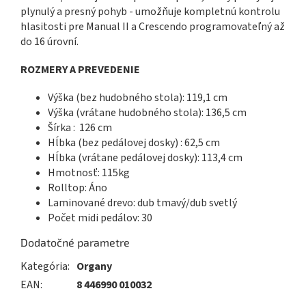
plynulý a presný pohyb - umožňuje kompletnú kontrolu
hlasitosti pre Manual II a Crescendo programovateľný až
do 16 úrovní.
ROZMERY A PREVEDENIE
Výška (bez hudobného stola): 119,1 cm
Výška (vrátane hudobného stola): 136,5 cm
Šírka : 126 cm
Hĺbka (bez pedálovej dosky) : 62,5 cm
Hĺbka (vrátane pedálovej dosky): 113,4 cm
Hmotnosť: 115kg
Rolltop: Áno
Laminované drevo: dub tmavý/dub svetlý
Počet midi pedálov: 30
Dodatočné parametre
Kategória
:
Organy
EAN
:
8 446990 010032