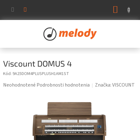
Prejsť
NÁKUP
na
KOŠÍK
obsah
Viscount DOMUS 4
Kód:
9A25DOM4PLUSPLUSH1AM1ST
Priemerné
Neohodnotené
Podrobnosti hodnotenia
Značka:
VISCOUNT
hodnotenie
produktu
je
0,0
z
5
hviezdičiek.