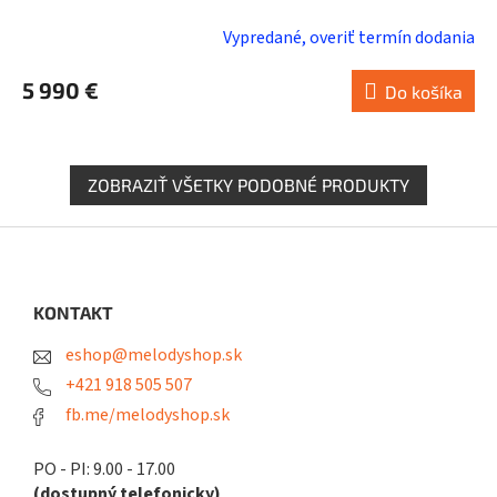
Vypredané, overiť termín dodania
5 990 €
Do košíka
ZOBRAZIŤ VŠETKY PODOBNÉ PRODUKTY
Z
á
p
ä
KONTAKT
t
eshop@melodyshop.sk
i
e
+421 918 505 507
fb.me/melodyshop.sk
PO - PI: 9.00 - 17.00
(dostupný telefonicky)