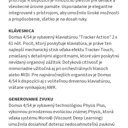
prístroja. K dispozícii je množstvo piestov pre deliace a
všeobecné úrovne pamäte. Usporiadanie je elegantne
integrované s prístrojom, aby umožnilo široké možnosti
a prispôsobenie, všetko je na dosah ruky.
KLÁVESNICA
Domus 4/S4 je vybavený klaviatúrou "Tracker Action" 2 x
61 nôt. Pocit, ktorý poskytuje klaviatúra, je práve ten
najlepší mechanický stisk vďaka efektu Tracker Touch,
zmiešaný s detailnými algoritmami, ktoré vám poskytnú
nevídaný organový zážitok. Dotyková citlivosť je
mimoriadne užitočná aj pri orchestrálnych hlasoch
alebo MIDI. Pre najnáročnejších organistov je Domus
4/S4 k dispozícii aj s voliteľnou drevenou klaviatúrou,
vrátane vynikajúcej AWK.
GENEROVANIE ZVUKU
Domus 4/S4 je vybavený technológiou Physis Plus,
výkonnou prirodzenou evolúciou známej Physis, ktorá
vďaka systému Moris© (Viscount Deep Learning)
umožnila dosiahnuť doteraz nedosiahnuteľnú zvukovú