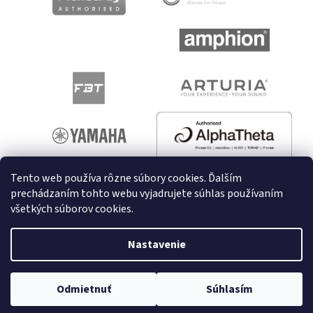
Tento web používa rôzne súbory cookies. Ďalším
prechádzaním tohto webu vyjadrujete súhlas používaním
všetkých súborov cookies.
Vytvoril Shoptet
Nastavenie
Copyright 2026
melodyshop.sk
. Všetky práva vyhradené.
Upraviť nastavenie cookies
Odmietnuť
Súhlasím