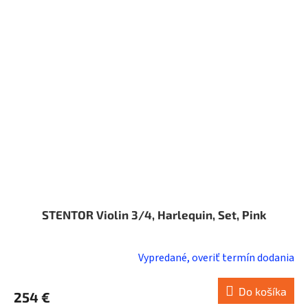
5
hviezdičiek.
STENTOR Violin 3/4, Harlequin, Set, Pink
Vypredané, overiť termín dodania
Do košíka
254 €