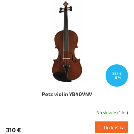
333 €
–6 %
Petz violin YB40VNV
Na sklade
(
1 ks
)
Do košíka
310 €