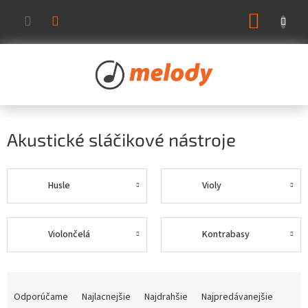
Prejsť
NÁKUP
na
KOŠÍK
obsah
Akustické sláčikové nástroje
Husle
Violy
Violončelá
Kontrabasy
R
a
Odporúčame
Najlacnejšie
Najdrahšie
Najpredávanejšie