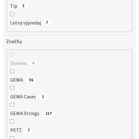
Tip
3
Letný výpredaj
7
Značky
Dowina
0
GEWA
56
GEWA Cases
1
GEWA Strings
217
PETZ
7