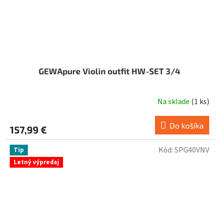
GEWApure Violin outfit HW-SET 3/4
Na sklade
(
1 ks
)
Priemerné
hodnotenie
produktu
Do košíka
157,99 €
je
4,3
Kód:
SPG40VNV
Tip
z
Letný výpredaj
5
hviezdičiek.