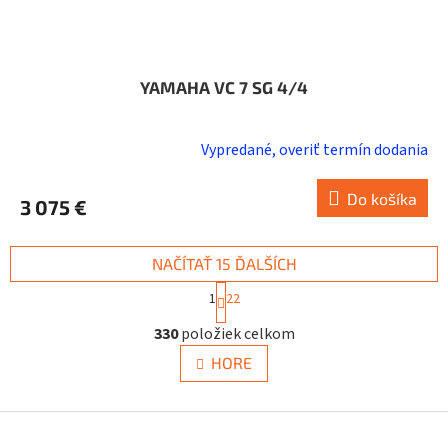
YAMAHA VC 7 SG 4/4
Vypredané, overiť termín dodania
Do košíka
3 075 €
NAČÍTAŤ 15 ĎALŠÍCH
S
1
22
t
O
r
330
položiek celkom
v
á
n
l
HORE
k
á
o
d
v
a
Z
a
c
á
n