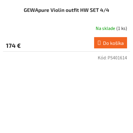
GEWApure Violin outfit HW SET 4/4
Na sklade
(
1 ks
)
Priemerné
hodnotenie
produktu
Do košíka
174 €
je
4,3
Kód:
PS401614
z
5
hviezdičiek.