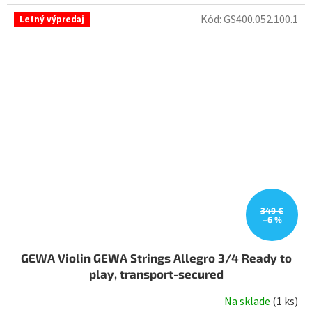
Kód:
GS400.052.100.1
Letný výpredaj
349 €
–6 %
GEWA Violin GEWA Strings Allegro 3/4 Ready to
play, transport-secured
Na sklade
(
1 ks
)