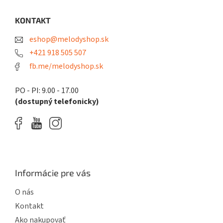
i
i
p
e
e
ä
KONTAKT
p
t
r
eshop@melodyshop.sk
i
v
k
e
+421 918 505 507
y
fb.me/melodyshop.sk
v
ý
p
PO - PI: 9.00 - 17.00
i
(dostupný telefonicky)
s
u
Informácie pre vás
O nás
Kontakt
Ako nakupovať