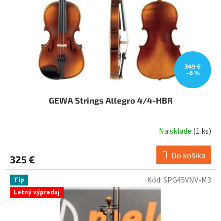
o
d
u
k
t
o
v
349 €
–6 %
GEWA Strings Allegro 4/4-HBR
Na sklade
(
1 ks
)
Do košíka
325 €
Kód:
SPG45VNV-M3
Tip
Letný výpredaj