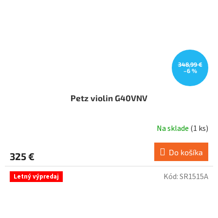
348,99 €
–6 %
Petz violin G40VNV
Na sklade
(
1 ks
)
Do košíka
325 €
Kód:
SR1515A
Letný výpredaj