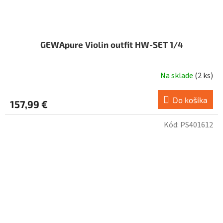
GEWApure Violin outfit HW-SET 1/4
Na sklade
(
2 ks
)
Do košíka
157,99 €
Kód:
PS401612