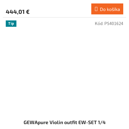
Do košíka
444,01 €
Kód:
PS401624
Tip
GEWApure Violin outfit EW-SET 1/4