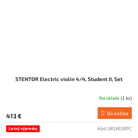
STENTOR Electric violin 4/4, Student II, Set
Na sklade
(
1 ks
)
Priemerné
hodnotenie
produktu
Do košíka
413 €
je
5,0
Kód:
SR1401RPC
Letný výpredaj
z