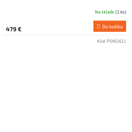
Na sklade
(
1 ks
)
Do košíka
479 €
Kód:
PS401611