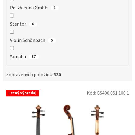
PetzVienna GmbH
1
Stentor
6
Violin Schönbach
5
Yamaha
37
Zobrazených položiek:
330
V
Kód:
GS400.051.100.1
Letný výpredaj
ý
p
i
s
p
r