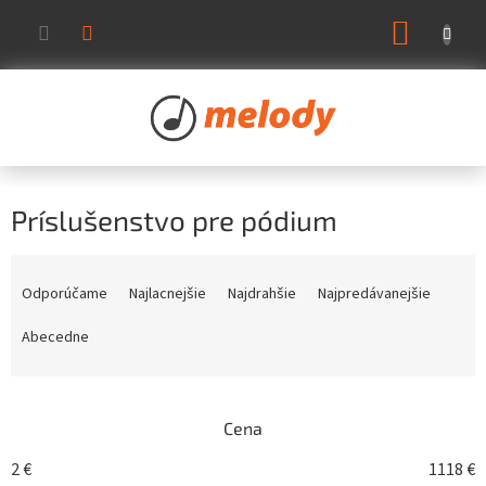
Prejsť
NÁKUP
na
KOŠÍK
obsah
Príslušenstvo pre pódium
R
a
Odporúčame
Najlacnejšie
Najdrahšie
Najpredávanejšie
d
e
Abecedne
n
i
e
Cena
p
r
2
€
1118
€
o