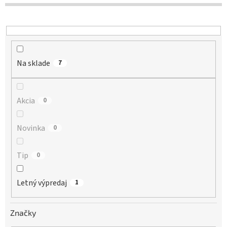
d
u
k
t
o
Na sklade
v
7
Akcia
0
Novinka
0
Tip
0
Letný výpredaj
1
Značky