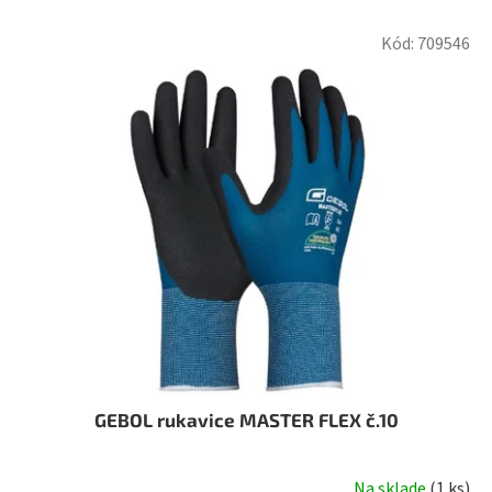
V
Kód:
709546
ý
p
i
s
p
r
o
d
u
k
t
o
v
GEBOL rukavice MASTER FLEX č.10
Na sklade
(
1 ks
)