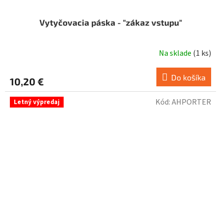
Vytyčovacia páska - "zákaz vstupu"
Na sklade
(
1 ks
)
Do košíka
10,20 €
Kód:
AHPORTER
Letný výpredaj