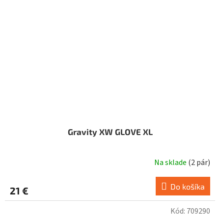
Gravity XW GLOVE XL
Na sklade
(
2 pár
)
Do košíka
21 €
Kód:
709290