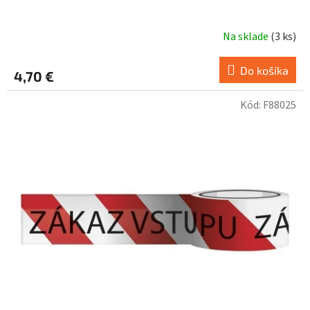
Na sklade
(
3 ks
)
Do košíka
4,70 €
Kód:
F88025