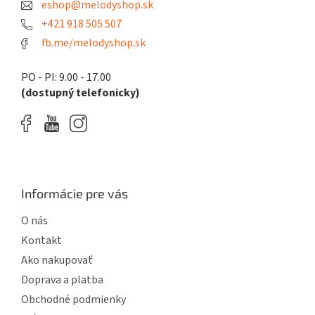
eshop@melodyshop.sk
i
e
+421 918 505 507
fb.me/melodyshop.sk
PO - PI: 9.00 - 17.00
(dostupný telefonicky)
Informácie pre vás
O nás
Kontakt
Ako nakupovať
Doprava a platba
Obchodné podmienky