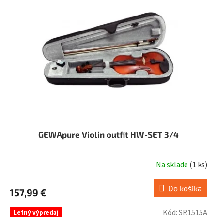
GEWApure Violin outfit HW-SET 3/4
Na sklade
(
1 ks
)
Priemerné
hodnotenie
produktu
Do košíka
157,99 €
je
4,3
Kód:
SR1515A
Letný výpredaj