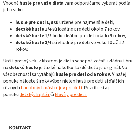
p
Vhodné
husle pre vaše dieťa
vám odporúčame vyberať podľa
r
jeho veku:
v
k
husle pre deti 1/8
sú určené pre najmenšie deti,
y
detské husle 1/4
sú ideálne pre deti okolo 7 rokov,
v
detské husle 1/2
budú ideálne pre deti okolo 9 rokov,
ý
detské husle 3/4
sú vhodné pre deti vo veku 10 až 12
p
i
rokov.
s
u
Určiť presný vek, v ktorom je dieťa schopné začať zvládnuť hru
na
detskú husle
je ťažké nakoľko každé dieťa je originál. Vo
všeobecnosti sa vyrábajú
husle pre deti od 6 rokov.
V našej
ponuke nájdete široký výber nielen huslí pre deti aj ďalších
rôznych
hudobných nástrojov pre deti
. Pozrite si aj
ponuku
detských gitár
či
klavíry pre deti.
Z
á
p
ä
KONTAKT
t