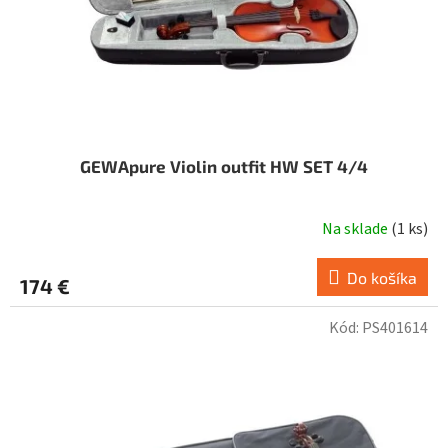
u
k
t
o
v
GEWApure Violin outfit HW SET 4/4
Na sklade
(
1 ks
)
Priemerné
hodnotenie
produktu
Do košíka
174 €
je
4,3
Kód:
PS401614
z
5
hviezdičiek.