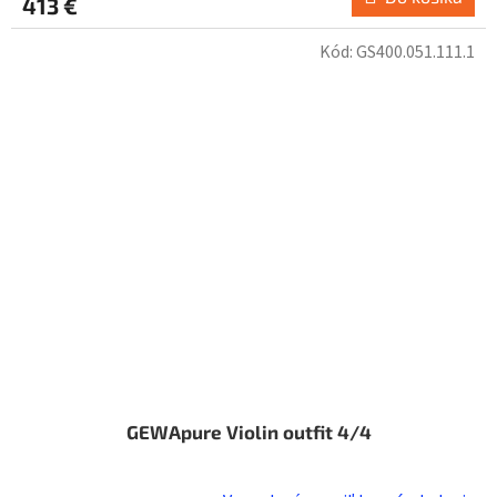
413 €
je
5,0
Kód:
GS400.051.111.1
z
5
hviezdičiek.
GEWApure Violin outfit 4/4