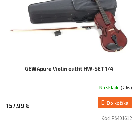
GEWApure Violin outfit HW-SET 1/4
Na sklade
(
2 ks
)
Do košíka
157,99 €
Kód:
PS401612