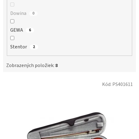
Dowina
0
GEWA
6
Stentor
2
Zobrazených položiek:
8
V
Kód:
PS401611
ý
p
i
s
p
r
o
d