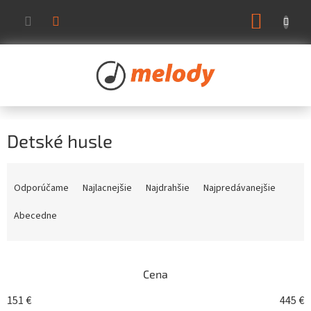
Prejsť
NÁKUP
na
KOŠÍK
obsah
Detské husle
R
a
Odporúčame
Najlacnejšie
Najdrahšie
Najpredávanejšie
d
e
Abecedne
n
i
e
Cena
p
r
151
€
445
€
o