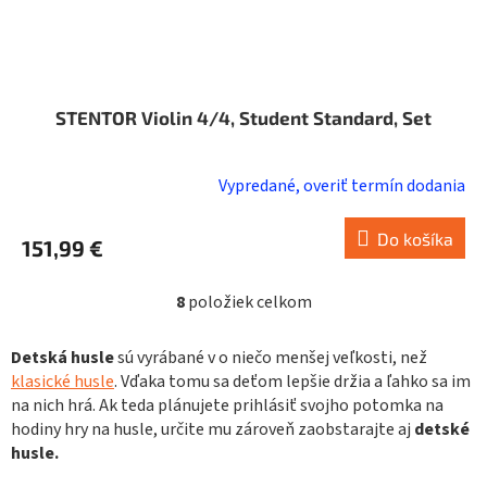
STENTOR Violin 4/4, Student Standard, Set
Vypredané, overiť termín dodania
Do košíka
151,99 €
8
položiek celkom
O
v
l
Detská husle
sú vyrábané v o niečo menšej veľkosti, než
á
klasické husle
. Vďaka tomu sa deťom lepšie držia a ľahko sa im
d
na nich hrá. Ak teda plánujete prihlásiť svojho potomka na
a
hodiny hry na husle, určite mu zároveň zaobstarajte aj
detské
c
husle.
i
e