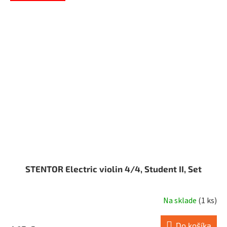
z
5
hviezdičiek.
STENTOR Electric violin 4/4, Student II, Set
Na sklade
(
1 ks
)
Priemerné
hodnotenie
produktu
Do košíka