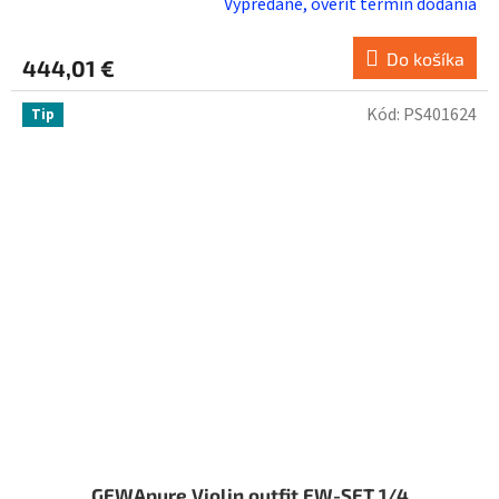
Vypredané, overiť termín dodania
Do košíka
444,01 €
Kód:
PS401624
Tip
GEWApure Violin outfit EW-SET 1/4