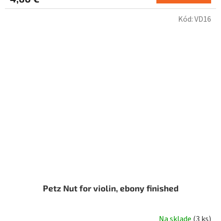
Kód:
VD16
Petz Nut for violin, ebony finished
Na sklade
(
3 ks
)