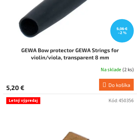
u
k
t
o
v
5,36 €
–2 %
GEWA Bow protector GEWA Strings for
violin/viola, transparent 8 mm
Na sklade
(
2 ks
)
Do košíka
5,20 €
Kód:
450356
Letný výpredaj