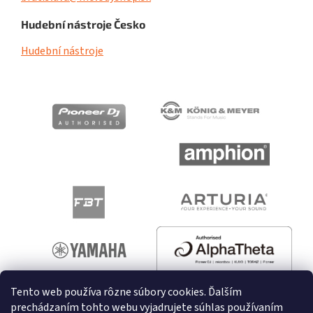
Hudební nástroje Česko
Hudební nástroje
Tento web používa rôzne súbory cookies. Ďalším
prechádzaním tohto webu vyjadrujete súhlas používaním