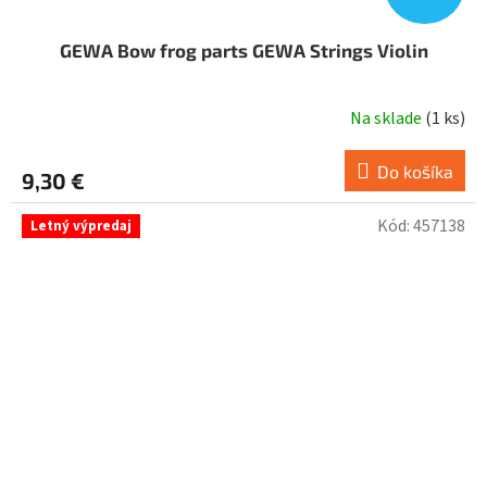
GEWA Bow frog parts GEWA Strings Violin
Na sklade
(
1 ks
)
Do košíka
9,30 €
Kód:
457138
Letný výpredaj