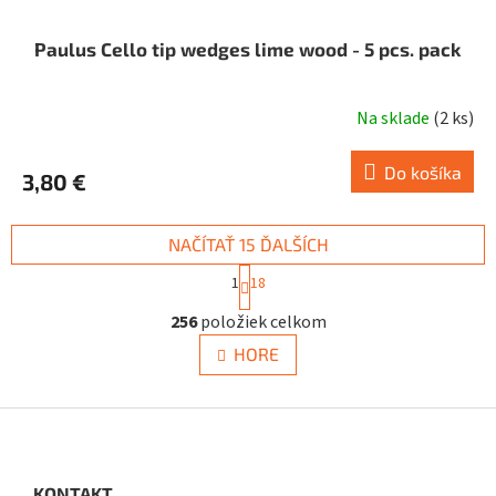
Paulus Cello tip wedges lime wood - 5 pcs. pack
Na sklade
(
2 ks
)
Do košíka
3,80 €
NAČÍTAŤ 15 ĎALŠÍCH
S
1
18
t
O
r
256
položiek celkom
v
á
n
l
HORE
k
á
o
d
v
a
Z
a
c
á
n
i
i
p
e
e
ä
KONTAKT