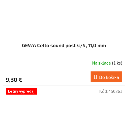
GEWA Cello sound post 4/4, 11,0 mm
Na sklade
(
1 ks
)
Do košíka
9,30 €
Kód:
450361
Letný výpredaj