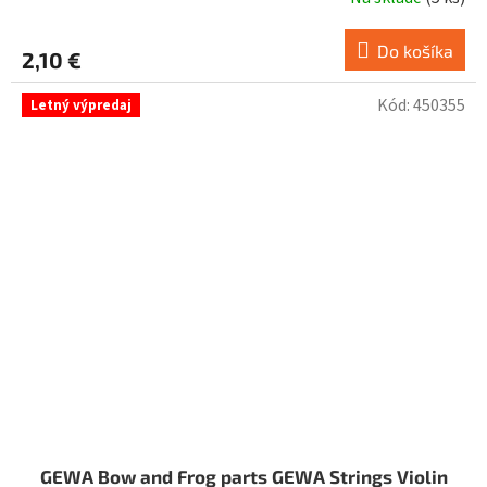
Do košíka
2,10 €
Kód:
450355
Letný výpredaj
GEWA Bow and Frog parts GEWA Strings Violin