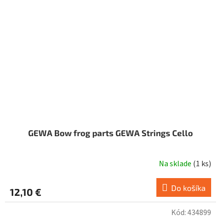
GEWA Bow frog parts GEWA Strings Cello
Na sklade
(
1 ks
)
Do košíka
12,10 €
Kód:
434899