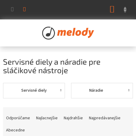
Prejsť
NÁKUP
na
KOŠÍK
obsah
Servisné diely a náradie pre
sláčikové nástroje
Servisné diely
Náradie
R
a
Odporúčame
Najlacnejšie
Najdrahšie
Najpredávanejšie
d
e
Abecedne