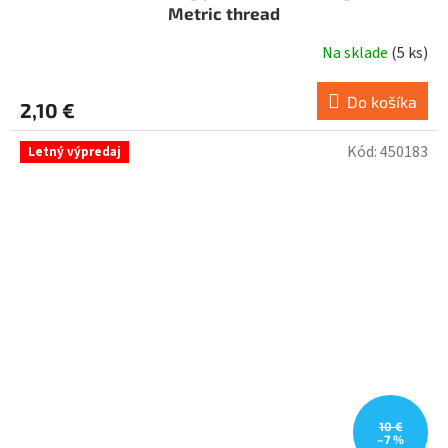
Metric thread
Na sklade
(
5 ks
)
Do košíka
2,10 €
Kód:
450183
Letný výpredaj
10 €
–7 %