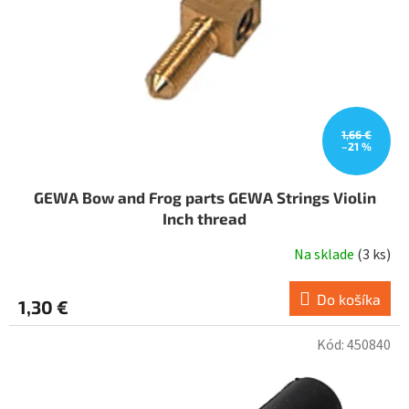
1,66 €
–21 %
GEWA Bow and Frog parts GEWA Strings Violin
Inch thread
Na sklade
(
3 ks
)
Do košíka
1,30 €
Kód:
450840