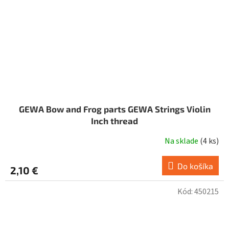
GEWA Bow and Frog parts GEWA Strings Violin
Inch thread
Na sklade
(
4 ks
)
Do košíka
2,10 €
Kód:
450215