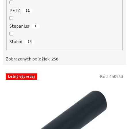
PETZ
12
Stepanius
1
Stubai
14
Zobrazených položiek:
256
V
Kód:
450943
Letný výpredaj
ý
p
i
s
p
r
o
d