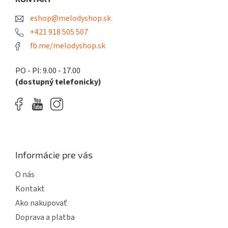
p
t
r
eshop@melodyshop.sk
i
v
k
e
+421 918 505 507
y
fb.me/melodyshop.sk
v
ý
p
PO - PI: 9.00 - 17.00
i
(dostupný telefonicky)
s
u
Informácie pre vás
O nás
Kontakt
Ako nakupovať
Doprava a platba