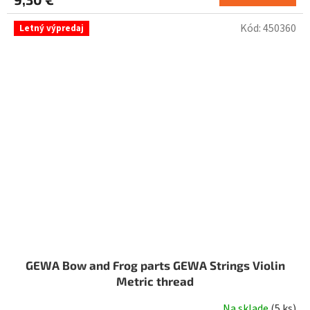
Kód:
450360
Letný výpredaj
GEWA Bow and Frog parts GEWA Strings Violin
Metric thread
Na sklade
(
5 ks
)