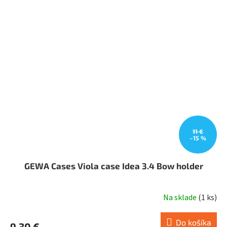
11 €
–15 %
GEWA Cases Viola case Idea 3.4 Bow holder
Na sklade
(
1 ks
)
Do košíka
9,30 €