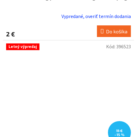
Vypredané, overiť termín dodania
Do košíka
2 €
Kód:
396523
Letný výpredaj
11 €
–15 %