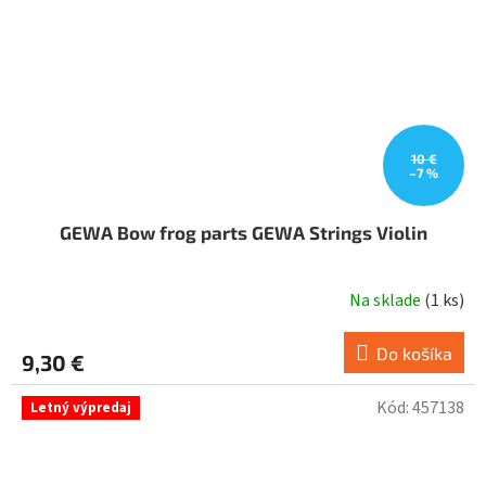
10 €
–7 %
GEWA Bow frog parts GEWA Strings Violin
Na sklade
(
1 ks
)
Do košíka
9,30 €
Kód:
457138
Letný výpredaj