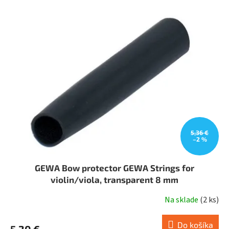
p
i
s
p
r
o
d
u
k
t
o
v
5,36 €
–2 %
GEWA Bow protector GEWA Strings for
violin/viola, transparent 8 mm
Na sklade
(
2 ks
)
Do košíka
5,20 €