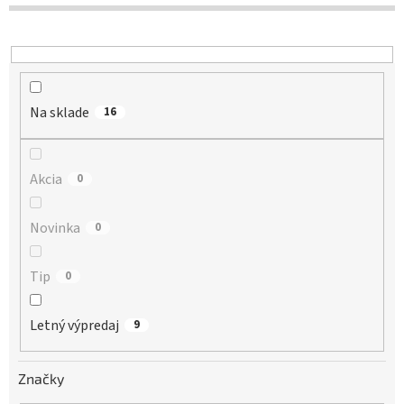
d
u
k
t
o
Na sklade
v
16
Akcia
0
Novinka
0
Tip
0
Letný výpredaj
9
Značky