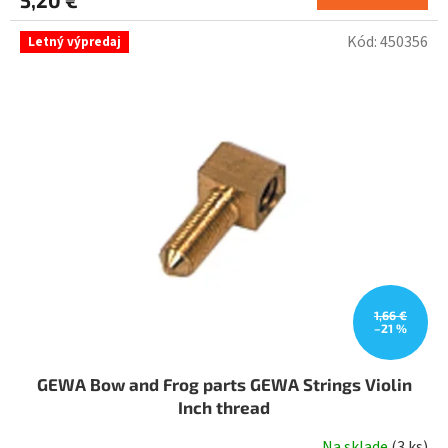
Kód:
450356
Letný výpredaj
1,66 €
–21 %
GEWA Bow and Frog parts GEWA Strings Violin
Inch thread
Na sklade
(
3 ks
)