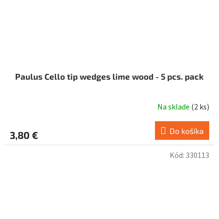
Paulus Cello tip wedges lime wood - 5 pcs. pack
Na sklade
(
2 ks
)
Do košíka
3,80 €
Kód:
330113