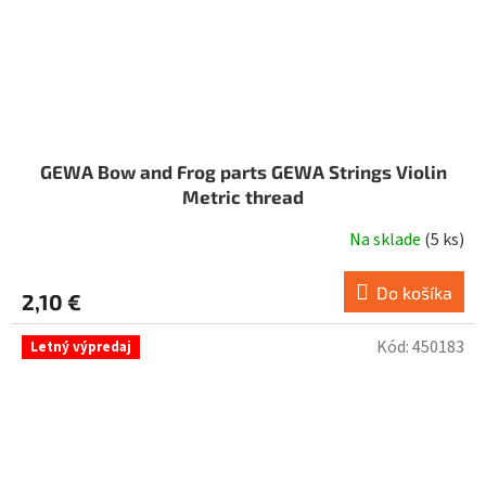
GEWA Bow and Frog parts GEWA Strings Violin
Metric thread
Na sklade
(
5 ks
)
Do košíka
2,10 €
Kód:
450183
Letný výpredaj