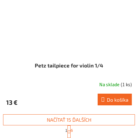
Petz tailpiece for violin 1/4
Na sklade
(
1 ks
)
Do košíka
13 €
NAČÍTAŤ 15 ĎALŠÍCH
S
1
6
t
O