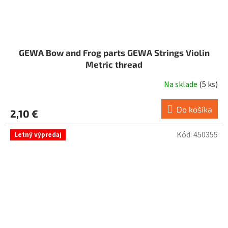
GEWA Bow and Frog parts GEWA Strings Violin
Metric thread
Na sklade
(
5 ks
)
Do košíka
2,10 €
Kód:
450355
Letný výpredaj