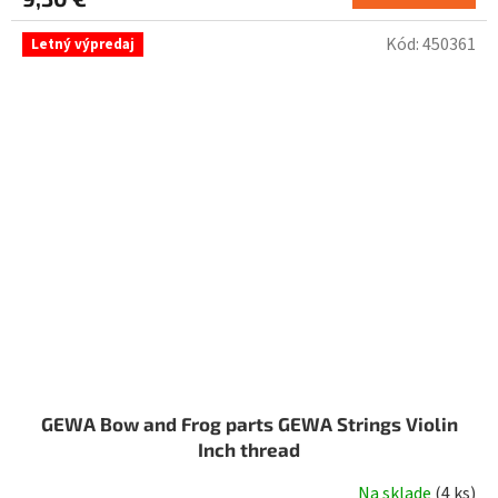
Kód:
450361
Letný výpredaj
GEWA Bow and Frog parts GEWA Strings Violin
Inch thread
Na sklade
(
4 ks
)