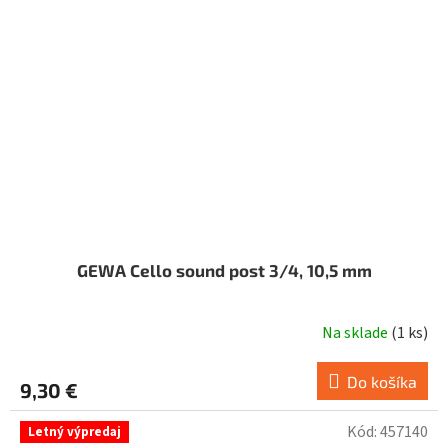
GEWA Cello sound post 3/4, 10,5 mm
Na sklade
(
1 ks
)
Do košíka
9,30 €
Kód:
457140
Letný výpredaj