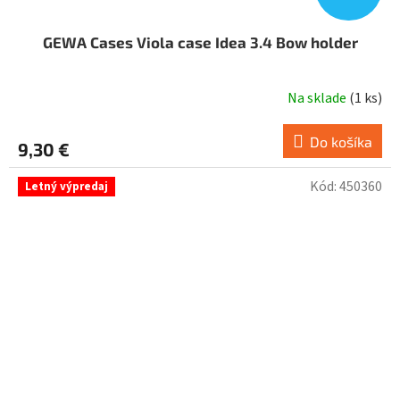
GEWA Cases Viola case Idea 3.4 Bow holder
Na sklade
(
1 ks
)
Do košíka
9,30 €
Kód:
450360
Letný výpredaj