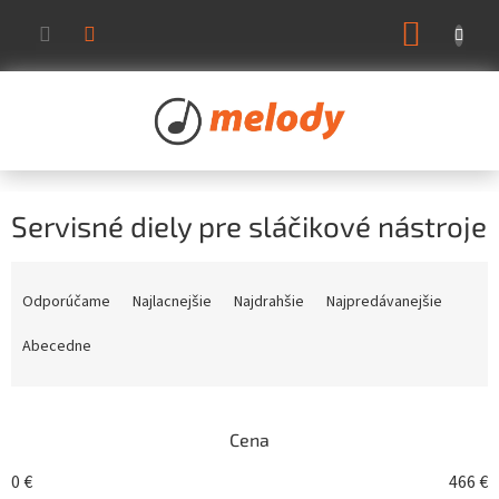
Prejsť
NÁKUP
na
KOŠÍK
obsah
Servisné diely pre sláčikové nástroje
R
a
Odporúčame
Najlacnejšie
Najdrahšie
Najpredávanejšie
d
e
Abecedne
n
i
e
Cena
p
r
0
€
466
€
o