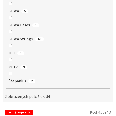
GEWA
5
GEWA Cases
1
GEWA Strings
68
Hill
1
PETZ
9
Stepanius
2
Zobrazených položiek:
86
V
Kód:
450943
Letný výpredaj
ý