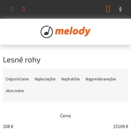
Prejsť
NÁKUP
na
KOŠÍK
obsah
Lesné rohy
R
a
Odporúčame
Najlacnejšie
Najdrahšie
Najpredávanejšie
d
e
Abecedne
n
i
e
Cena
p
r
108
€
15109
€
o