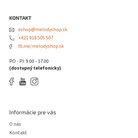
c
á
n
i
i
p
e
e
ä
KONTAKT
p
t
r
eshop@melodyshop.sk
i
v
k
e
+421 918 505 507
y
fb.me/melodyshop.sk
v
ý
p
PO - PI: 9.00 - 17.00
i
(dostupný telefonicky)
s
u
Informácie pre vás
O nás
Kontakt