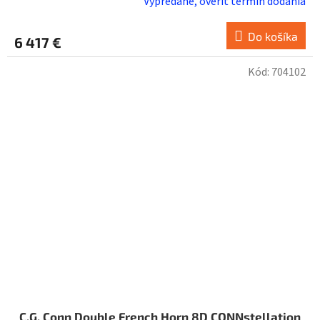
Vypredané, overiť termín dodania
Do košíka
6 417 €
Kód:
704102
C.G. Conn Double French Horn 8D CONNstellation