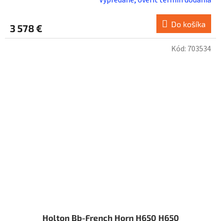
Do košíka
3 578 €
Kód:
703534
Holton Bb-French Horn H650 H650