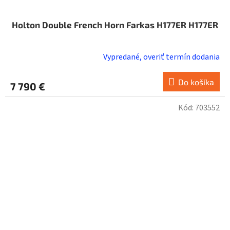
Holton Double French Horn Farkas H177ER H177ER
Vypredané, overiť termín dodania
Do košíka
7 790 €
Kód:
703552