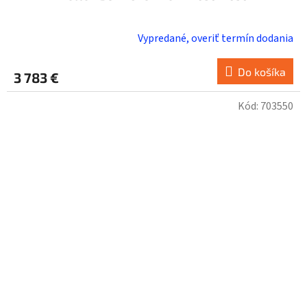
Vypredané, overiť termín dodania
Do košíka
3 783 €
Kód:
703550