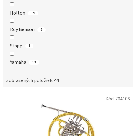
Holton
19
Roy Benson
6
Stagg
1
Yamaha
12
Zobrazených položiek:
44
V
Kód:
704106
ý
p
i
s
p
r