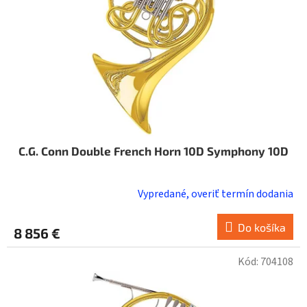
o
d
u
k
t
o
v
C.G. Conn Double French Horn 10D Symphony 10D
Vypredané, overiť termín dodania
Do košíka
8 856 €
Kód:
704108