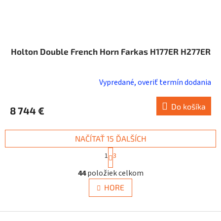
Holton Double French Horn Farkas H177ER H277ER
Vypredané, overiť termín dodania
Do košíka
8 744 €
NAČÍTAŤ 15 ĎALŠÍCH
S
1
3
t
O
r
44
položiek celkom
v
á
n
l
HORE
k
á
o
d
v
a
Z
a