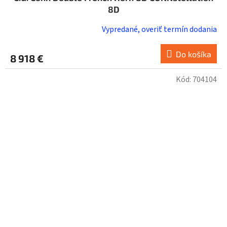
8D
Vypredané, overiť termín dodania
Do košíka
8 918 €
Kód:
704104