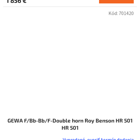
1 856 €
Kód:
701420
GEWA F/Bb-Bb/F-Double horn Roy Benson HR 501
HR 501
Vypredané, overiť termín dodania