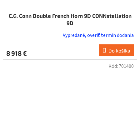
C.G. Conn Double French Horn 9D CONNstellation
9D
Vypredané, overiť termín dodania
Do košíka
8 918 €
Kód:
701400