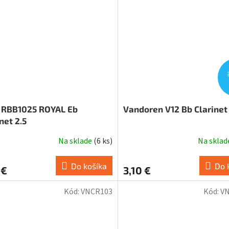
 RBB1025 ROYAL Eb
Vandoren V12 Bb Clarinet 
net 2.5
Na sklade
(
6 ks
)
Na skla
Do košíka
Do 
 €
3,10 €
Kód:
VNCR103
Kód:
V