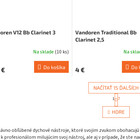
oren V12 Bb Clarinet 3
Vandoren Traditional Bb
Clarinet 2,5
Na sklade
(
10 ks
)
Na skl
Do košíka
Do 
 €
4 €
NAČÍTAŤ 15 ĎALŠÍCH
S
1
7
t
O
r
v
á
HORE
l
n
á
k
d
o
dávno obľúbené dychové nástroje, ktoré svojim zvukom obohacujú 
a
v
 k profesionálom milujúcim svoj nástroj, ale aj v prípade, že ste n
c
a