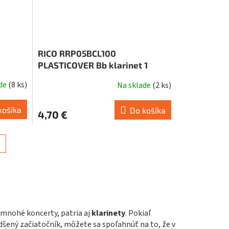
RICO RRP05BCL100
PLASTICOVER Bb klarinet 1
ade
(
8 ks
)
Na sklade
(
2 ks
)
košíka
Do košíka
4,70 €
mnohé koncerty, patria aj
klarinety
. Pokiaľ
adšený začiatočník, môžete sa spoľahnúť na to, že v