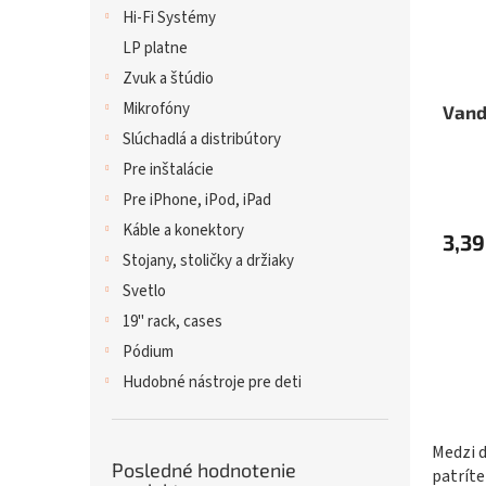
Hi-Fi Systémy
LP platne
Zvuk a štúdio
Mikrofóny
Vand
Slúchadlá a distribútory
Pre inštalácie
Pre iPhone, iPod, iPad
Káble a konektory
3,39
Stojany, stoličky a držiaky
Svetlo
19" rack, cases
Pódium
Hudobné nástroje pre deti
Medzi 
Posledné hodnotenie
patríte