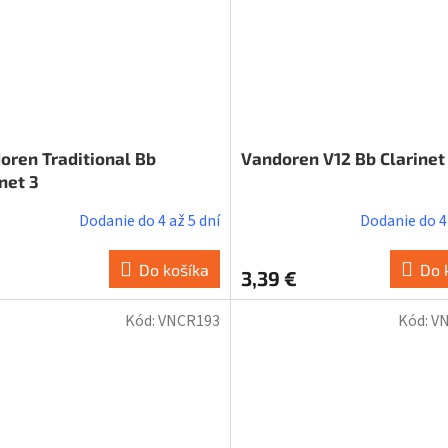
oren Traditional Bb
Vandoren V12 Bb Clarinet 
net 3
Dodanie do 4 až 5 dní
Dodanie do 4 
Do košíka
Do 
3,39 €
Kód:
VNCR193
Kód:
V