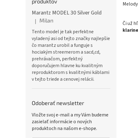
produktov
Melodys
Marantz MODEL 30 Silver Gold
Milan
|
Či už h
Hodnotenie produktu je 5 z 5 hviezdičiek.
klarin
Tento model je tak perfektne
vyladený asi od tejto značky najlepšie
čo marantz urobil a funguje s
hociakým streemerom a sacd,cd,
prehrávačom, perfektný
doporučujem hlavne ku kvalitným
reproduktorom s kvalitnými káblami
v tejto triede a cenovej relácii.
Odoberať newsletter
Vložte svoj e-mail a my Vám budeme
zasielať informácie o nových
produktoch na našom e-shope.