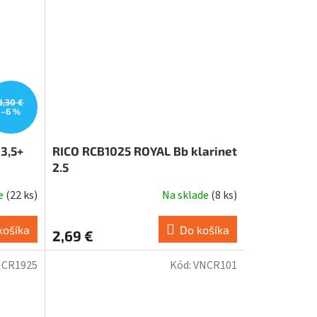
3,30 €
–6 %
3,5+
RICO RCB1025 ROYAL Bb klarinet
2.5
de
(
22 ks
)
Na sklade
(
8 ks
)
košíka
Do košíka
2,69 €
NCR1925
Kód:
VNCR101