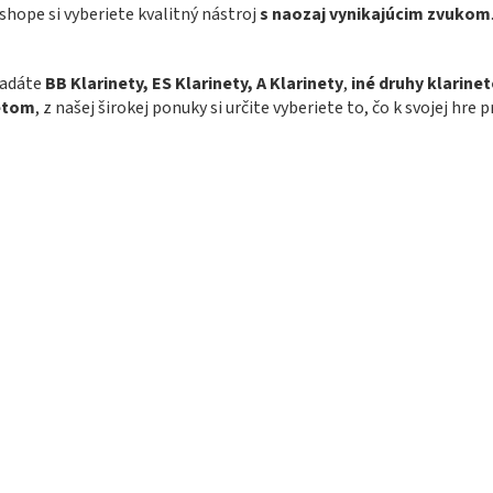
i
n
hope si vyberiete kvalitný nástroj
s naozaj vynikajúcim zvukom
i
e
e
p
r
ľadáte
BB Klarinety, ES Klarinety, A Klarinety
,
iné druhy klarine
v
etom
, z našej širokej ponuky si určite vyberiete to, čo k svojej hre 
k
y
v
ý
p
i
s
u