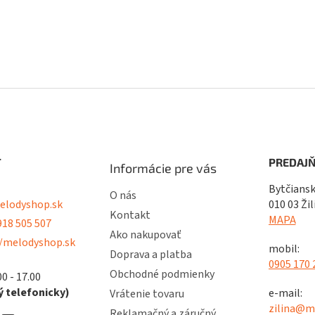
T
PREDAJŇ
Informácie pre vás
Bytčiansk
O nás
lodyshop.sk
010 03 Žil
Kontakt
MAPA
18 505 507
Ako nakupovať
/melodyshop.sk
mobil:
Doprava a platba
0905 170 
Obchodné podmienky
00 - 17.00
 telefonicky)
e-mail:
Vrátenie tovaru
zilina@m
Reklamačný a záručný