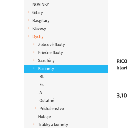
NOVINKY
Gitary
Basgitary
Klávesy
Dychy
Zobcové flauty
Priečne flauty
Saxofóny
RICO
klari
Klarinety
Bb
Es
A
3,10
Ostatné
Príslušenstvo
Hoboje
Trúbky a kornety