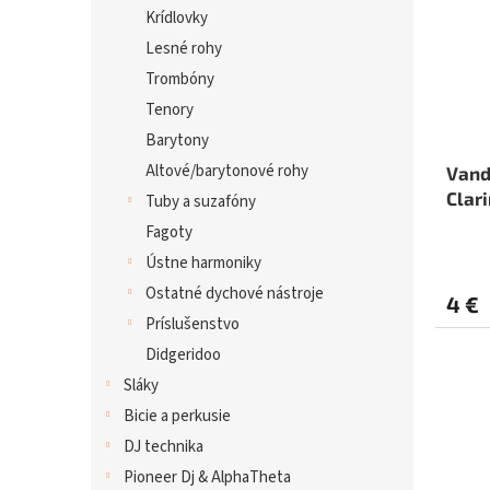
Krídlovky
Lesné rohy
Trombóny
Tenory
Barytony
Altové/barytonové rohy
Vand
Clari
Tuby a suzafóny
Fagoty
Ústne harmoniky
Ostatné dychové nástroje
4 €
Príslušenstvo
Didgeridoo
Sláky
Bicie a perkusie
DJ technika
Pioneer Dj & AlphaTheta