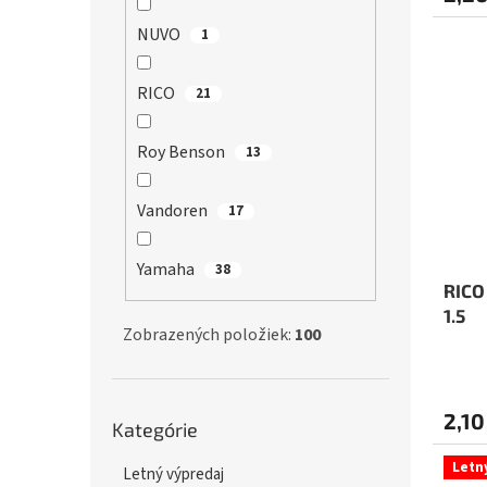
NUVO
1
RICO
21
Roy Benson
13
Vandoren
17
Yamaha
38
RICO
1.5
Zobrazených položiek:
100
Preskočiť
2,10
Kategórie
kategórie
Letn
Letný výpredaj