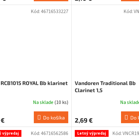
Kód:
46716533227
Kód:
V
 RCB1015 ROYAL Bb klarinet
Vandoren Traditional Bb
Clarinet 1,5
Na sklade
(
10 ks
)
Na skla
Do košíka
Do 
 €
2,69 €
Kód:
46716562586
Kód:
VNCR19
ý výpredaj
Letný výpredaj