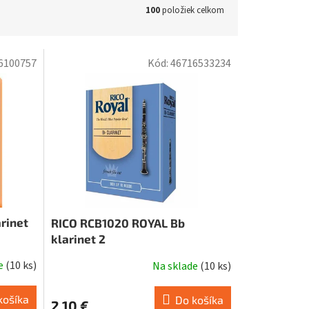
100
položiek celkom
6100757
Kód:
46716533234
rinet
RICO RCB1020 ROYAL Bb
klarinet 2
de
(
10 ks
)
Na sklade
(
10 ks
)
košíka
Do košíka
2,10 €