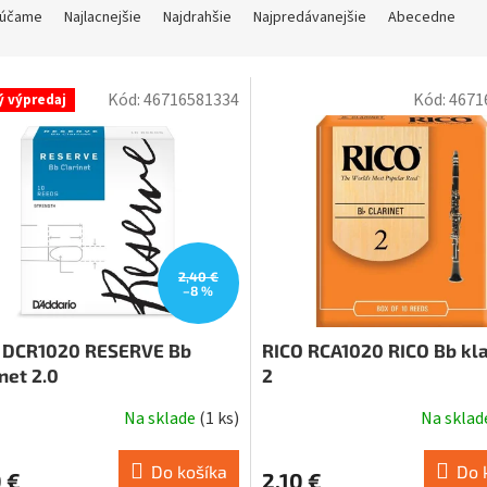
účame
Najlacnejšie
Najdrahšie
Najpredávanejšie
Abecedne
Kód:
46716581334
Kód:
4671
ý výpredaj
2,40 €
–8 %
 DCR1020 RESERVE Bb
RICO RCA1020 RICO Bb kla
klarinet 2.0
2
Na sklade
(
1 ks
)
Na skla
Do košíka
Do 
 €
2,10 €