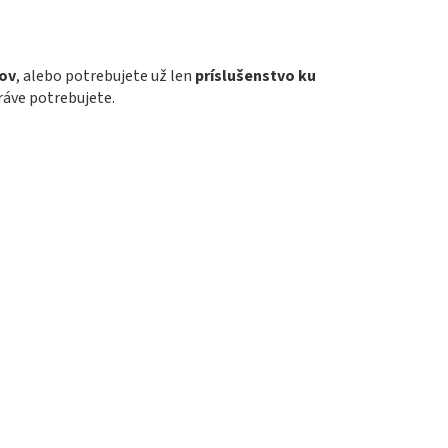
.
tov
, alebo potrebujete už len
príslušenstvo ku
práve potrebujete.