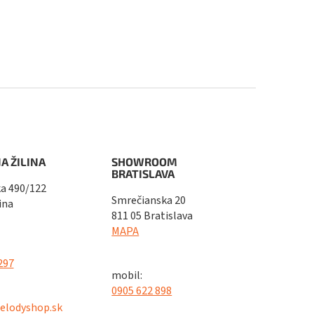
A ŽILINA
SHOWROOM
BRATISLAVA
a 490/122
Smrečianska 20
ina
811 05 Bratislava
MAPA
297
mobil:
0905 622 898
elodyshop.sk