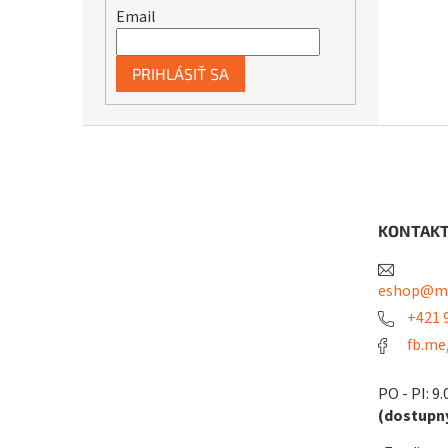
Email
PRIHLÁSIŤ SA
Z
á
p
ä
t
KONTAK
i
e
eshop@me
+421 9
fb.me
PO - PI: 9.
(dostupný