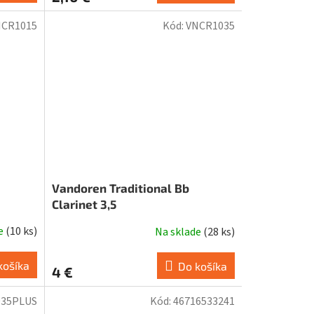
NCR1015
Kód:
VNCR1035
Vandoren Traditional Bb
Clarinet 3,5
de
(
10 ks
)
Na sklade
(
28 ks
)
košíka
Do košíka
4 €
35PLUS
Kód:
46716533241