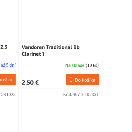
2,5
Vandoren Traditional Bb
Clarinet 1
až 5 dní
Na sklade
(
10 ks
)
košíka
Do košíka
2,50 €
NCR1025
Kód:
46716102331