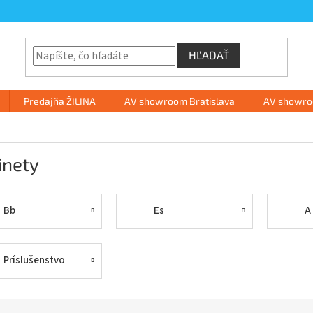
HĽADAŤ
Predajňa ŽILINA
AV showroom Bratislava
AV showroo
inety
Bb
Es
A
Príslušenstvo