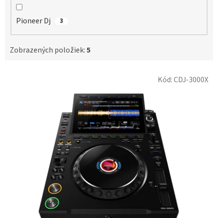
Pioneer Dj
3
Zobrazených položiek:
5
V
Kód:
CDJ-3000X
ý
p
i
s
p
r
o
d
u
k
t
o
v