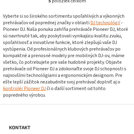
5
položiek celkom
O
v
l
Vyberte si so širokého sortimentu spoľahlivých a výkonných
á
prehrávačov od poprednej značky v oblasti
DJ technológií
-
d
Pioneer DJ. Naša ponuka zahŕňa prehrávače Pioneer DJ, ktoré
a
sú navrhnuté tak, aby poskytovali vynikajúcu kvalitu zvuku,
c
spoľahlivosť a inovatívne funkcie, ktoré zlepšujú vaše DJ
i
e
vystúpenia. Od profesionálnych klubových prehrávačov po
p
kompaktné a prenosné modely pre mobilných DJ-ov, máme
r
všetko, čo potrebujete pre vaše hudobné projekty. Objavte
v
prehrávače od Pioneer DJ a zdokonaľte svoje DJ schopnosti s
k
najnovšími technológiami a ergonomickým designom. Pre
y
ešte lepší zážitok nezabudnite svoj prehrávač doplniť aj o
v
ý
kontrolér Pioneer DJ
či o ďalší sortiment od tohto
p
popredného výrobcu.
i
s
Z
u
á
p
ä
KONTAKT
t