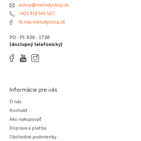
eshop@melodyshop.sk
i
e
+421 918 505 507
fb.me/melodyshop.sk
PO - PI: 9.00 - 17.00
(dostupný telefonicky)
Informácie pre vás
O nás
Kontakt
Ako nakupovať
Doprava a platba
Obchodné podmienky