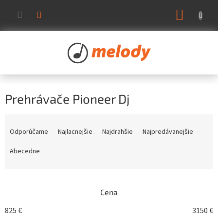
Prejsť
NÁKUP
na
KOŠÍK
obsah
Prehrávače Pioneer Dj
R
a
Odporúčame
Najlacnejšie
Najdrahšie
Najpredávanejšie
d
e
Abecedne
n
i
e
Cena
p
r
825
€
3150
€
o