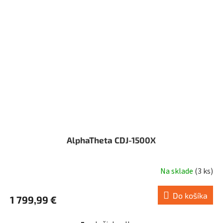
AlphaTheta CDJ-1500X
Na sklade
(
3 ks
)
Do košíka
1 799,99 €