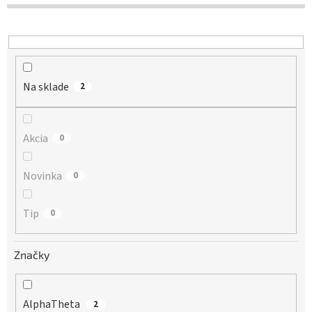
d
u
k
t
o
Na sklade
v
2
Akcia
0
Novinka
0
Tip
0
Značky
AlphaTheta
2