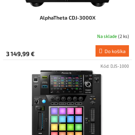
AlphaTheta CDJ-3000X
Na sklade
(
2 ks
)
Do košíka
3 149,99 €
Kód:
DJS-1000