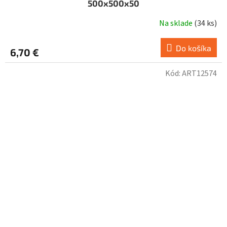
500x500x50
Na sklade
(
34 ks
)
Do košíka
6,70 €
Kód:
ART12574