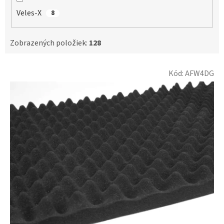
Veles-X
8
Zobrazených položiek:
128
V
Kód:
AFW4DG
ý
p
i
s
p
r
o
d
u
k
t
o
v