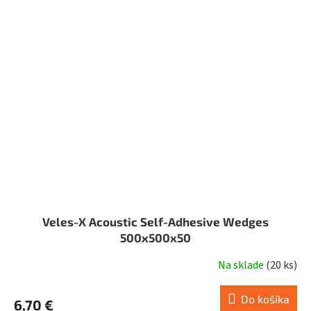
Veles-X Acoustic Self-Adhesive Wedges
500x500x50
Na sklade
(
20 ks
)
Do košíka
6,70 €