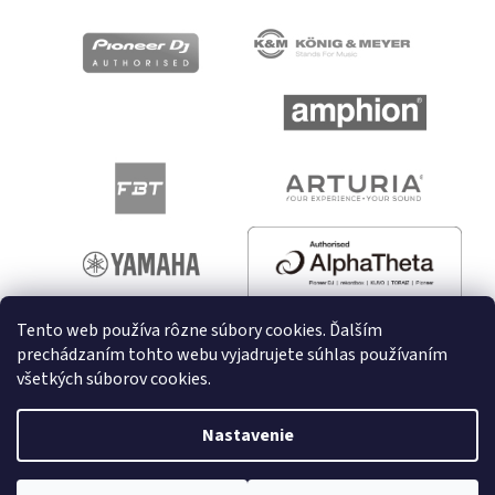
Tento web používa rôzne súbory cookies. Ďalším
prechádzaním tohto webu vyjadrujete súhlas používaním
všetkých súborov cookies.
Vytvoril Shoptet
Nastavenie
Copyright 2026
melodyshop.sk
. Všetky práva vyhradené.