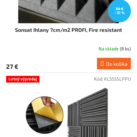
30 €
–10 %
Sonsat Ihlany 7cm/m2 PROFI, Fire resistant
Na sklade
(
8 ks
)
Do košíka
27 €
Kód:
KL555SLPPU
Letný výpredaj