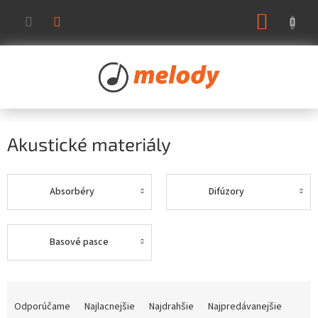
Prejsť
NÁKUP
na
KOŠÍK
obsah
Akustické materiály
Absorbéry
Difúzory
Basové pasce
R
a
Odporúčame
Najlacnejšie
Najdrahšie
Najpredávanejšie