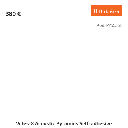
Do košíka
380 €
Kód:
PY555SL
Veles-X Acoustic Pyramids Self-adhesive