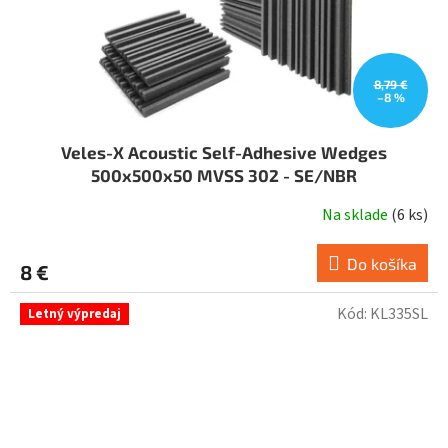
8,79 €
–8 %
Veles-X Acoustic Self-Adhesive Wedges
500x500x50 MVSS 302 - SE/NBR
Na sklade
(
6 ks
)
Do košíka
8 €
Kód:
KL335SL
Letný výpredaj