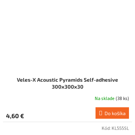
Veles-X Acoustic Pyramids Self-adhesive
300x300x30
Na sklade
(
38 ks
)
Do košíka
4,60 €
Kód:
KL555SL