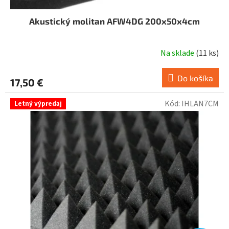
Akustický molitan AFW4DG 200x50x4cm
Na sklade
(
11 ks
)
Do košíka
17,50 €
Kód:
IHLAN7CM
Letný výpredaj