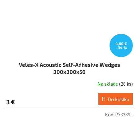
4,60 €
–34 %
Veles-X Acoustic Self-Adhesive Wedges
300x300x50
Na sklade
(
28 ks
)
Do košíka
3 €
Kód:
PY333SL