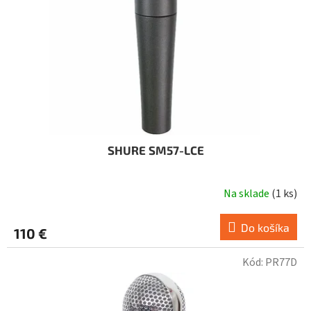
SHURE SM57-LCE
Na sklade
(
1 ks
)
Do košíka
110 €
Kód:
PR77D