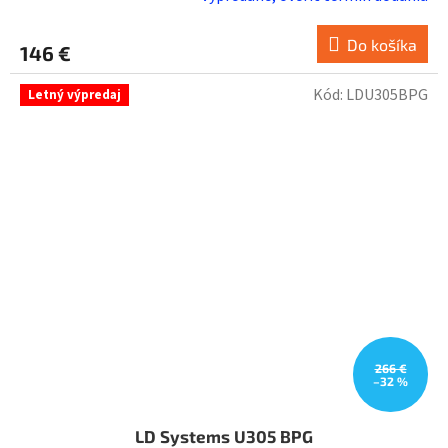
Do košíka
146 €
Kód:
LDU305BPG
Letný výpredaj
266 €
–32 %
LD Systems U305 BPG