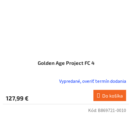
Golden Age Project FC 4
Vypredané, overiť termín dodania
Priemerné
hodnotenie
produktu
Do košíka
127,99 €
je
5,0
Kód:
B869721-0010
z
5
hviezdičiek.