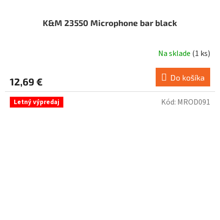
K&M 23550 Microphone bar black
Na sklade
(
1 ks
)
Do košíka
12,69 €
Kód:
MROD091
Letný výpredaj