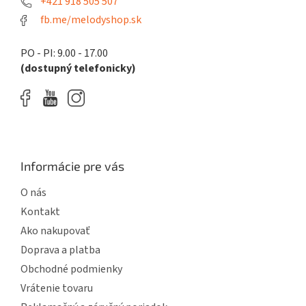
e
+421 918 505 507
fb.me/melodyshop.sk
PO - PI: 9.00 - 17.00
(dostupný telefonicky)
Informácie pre vás
O nás
Kontakt
Ako nakupovať
Doprava a platba
Obchodné podmienky
Vrátenie tovaru