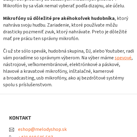
p
Mikrofón by sa však nemal vyberať podľa dizajnu, ale účelu.
r
v
k
Mikrofóny sú dôležité pre akéhokoľvek hudobníka
, ktorý
y
nahráva svoju hudbu. Zariadenie, ktoré používate môžu
v
drasticky pozmeniť zvuk, ktorý nahrávate. Preto je dôležité
ý
mať pre prácu ten správny mikrofón.
p
i
Či už ste sólo spevák, hudobná skupina, DJ, alebo Youtuber, radi
s
vám poradíme so správnym výberom. Na výber máme
spevové
,
u
nástrojové, veľkomembránové, elektrónkové a páskové,
hlavové a kravatové mikrofóny, inštalačné, kamerové
a broadcasting, usb mikrofóny, ako aj bezdrôtové systémy
spolu s príslušenstvom.
Z
á
p
ä
KONTAKT
t
eshop@melodyshop.sk
i