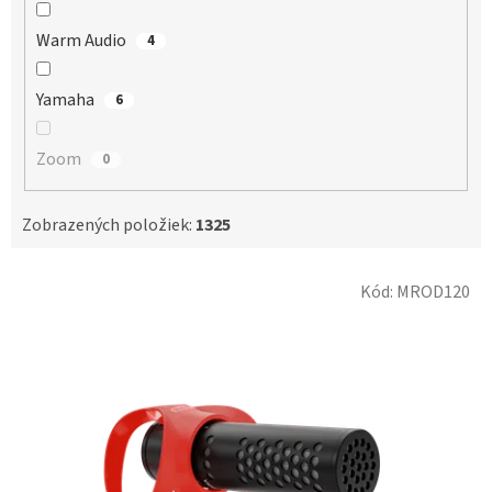
Warm Audio
4
Yamaha
6
Zoom
0
Zobrazených položiek:
1325
V
Kód:
MROD120
ý
p
i
s
p
r
o
d