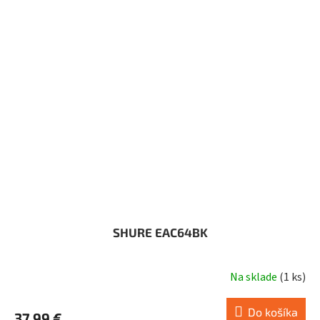
SHURE EAC64BK
Na sklade
(
1 ks
)
Do košíka
37,99 €