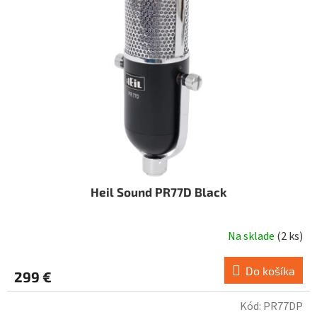
Heil Sound PR77D Black
Na sklade
(
2 ks
)
Do košíka
299 €
Kód:
PR77DP