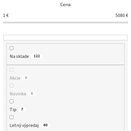
Cena
p
r
1
€
5080
€
o
d
u
k
t
o
Na sklade
v
122
Akcia
0
Novinka
0
Tip
7
Letný výpredaj
40