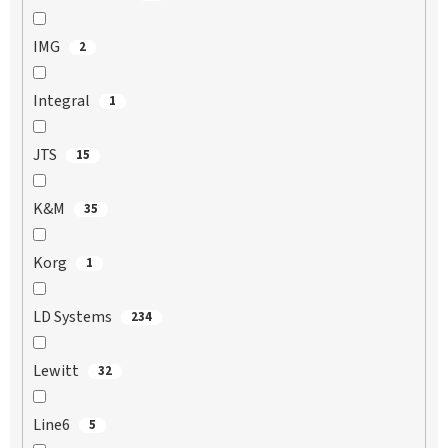
IMG
2
Integral
1
JTS
15
K&M
35
Korg
1
LD Systems
234
Lewitt
32
Line6
5