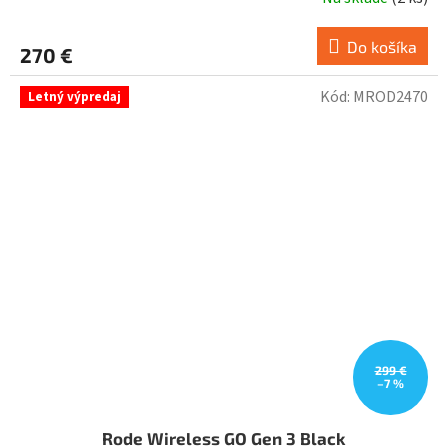
Do košíka
270 €
Kód:
MROD2470
Letný výpredaj
299 €
–7 %
Rode Wireless GO Gen 3 Black