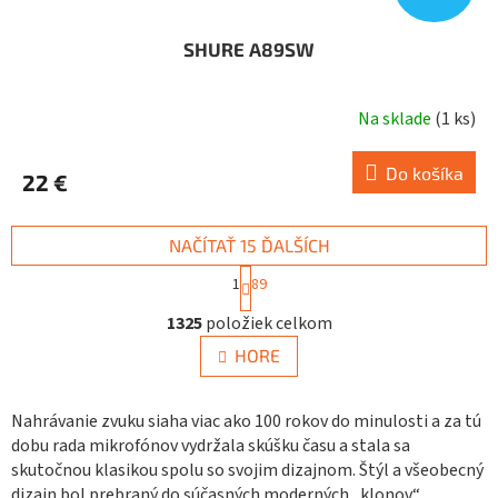
SHURE A89SW
Na sklade
(
1 ks
)
Do košíka
22 €
NAČÍTAŤ 15 ĎALŠÍCH
S
1
89
t
O
r
1325
položiek celkom
v
á
n
l
HORE
k
á
o
d
v
a
Nahrávanie zvuku siaha viac ako 100 rokov do minulosti a za tú
a
c
n
dobu rada mikrofónov vydržala skúšku času a stala sa
i
i
skutočnou klasikou spolu so svojim dizajnom. Štýl a všeobecný
e
e
dizajn bol prebraný do súčasných moderných „klonov“.