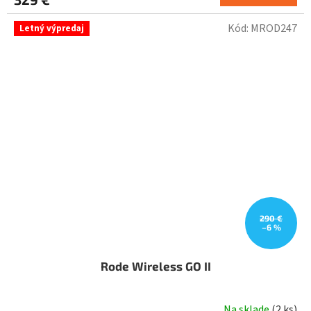
Kód:
MROD247
Letný výpredaj
290 €
–6 %
Rode Wireless GO II
Na sklade
(
2 ks
)