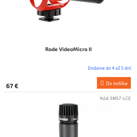
u
k
t
o
v
Rode VideoMicro II
Dodanie do 4 až 5 dní
Do košíka
67 €
Kód:
SM57-LCE