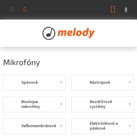
Prejsť
NÁKUP
na
KOŠÍK
obsah
Mikrofóny
Spevové
Nástrojové
Boutique
Bezdrôtové
mikrofóny
systémy
Elektrónkové a
Veľkomembránové
páskové