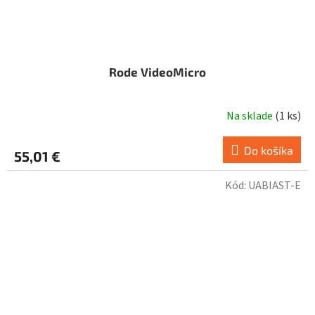
Rode VideoMicro
Na sklade
(
1 ks
)
Do košíka
55,01 €
Kód:
UABIAST-E