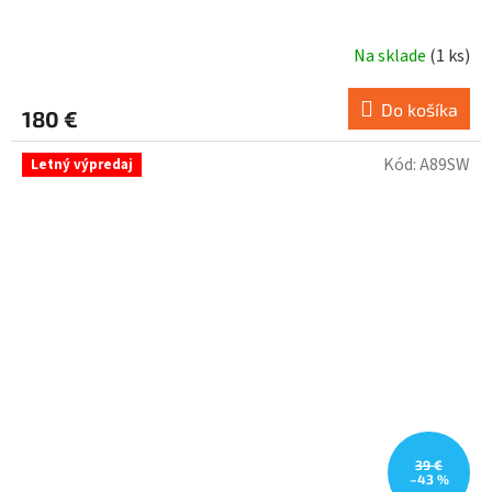
Na sklade
(
1 ks
)
Do košíka
180 €
Kód:
A89SW
Letný výpredaj
39 €
–43 %