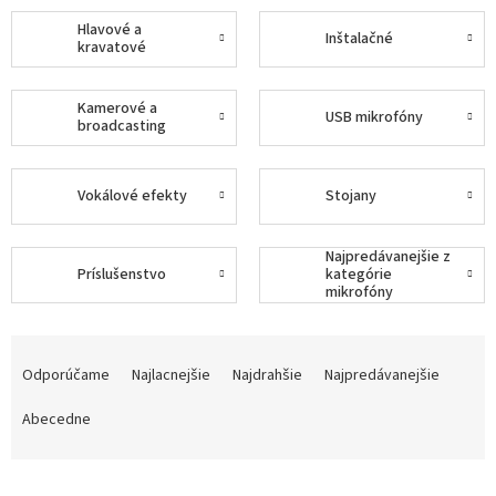
Hlavové a
Inštalačné
kravatové
Kamerové a
USB mikrofóny
broadcasting
Vokálové efekty
Stojany
Najpredávanejšie z
Príslušenstvo
kategórie
mikrofóny
R
a
Odporúčame
Najlacnejšie
Najdrahšie
Najpredávanejšie
d
e
Abecedne
n
i
e