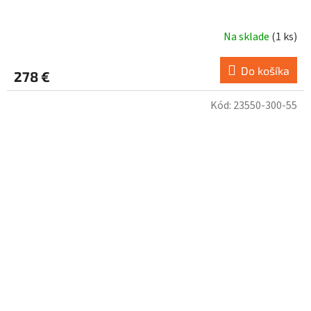
Na sklade
(
1 ks
)
Do košíka
278 €
Kód:
23550-300-55