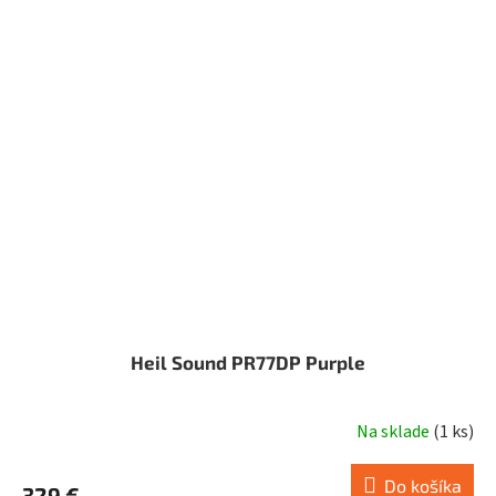
Heil Sound PR77DP Purple
Na sklade
(
1 ks
)
Do košíka
329 €