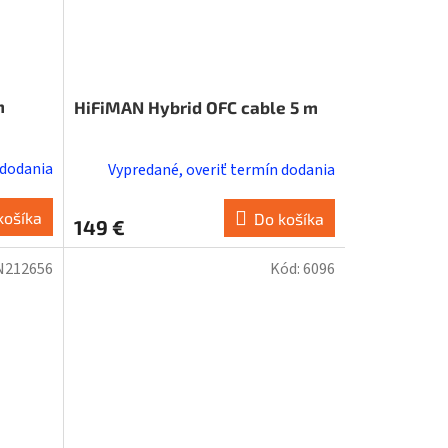
m
HiFiMAN Hybrid OFC cable 5 m
 dodania
Vypredané, overiť termín dodania
košíka
Do košíka
149 €
N212656
Kód:
6096