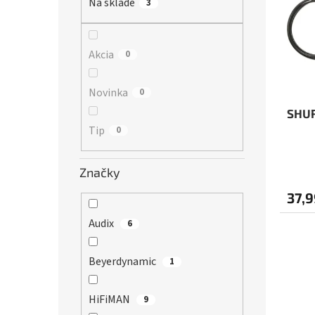
r
Na sklade
3
s
o
p
d
r
u
o
Akcia
0
k
d
t
u
Novinka
0
o
k
v
t
SHU
o
Tip
0
v
Značky
37,9
Audix
6
Beyerdynamic
1
HiFiMAN
9