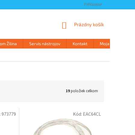
Prihlásenie
NÁKUPNÝ
Prázdny košík
KOŠÍK
m Žilina
Servis nástrojov
Kontakt
Moja objednávka
19
položiek celkom
:
973779
Kód:
EAC64CL