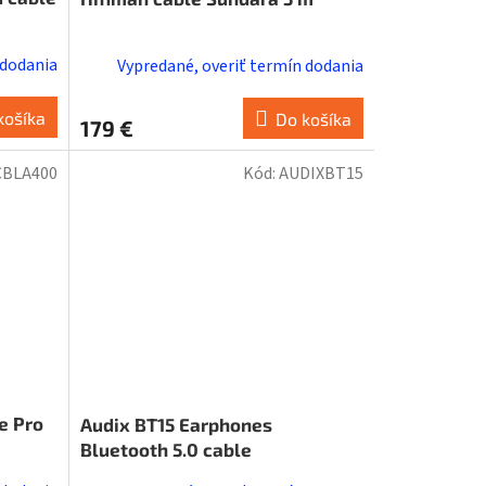
 dodania
Vypredané, overiť termín dodania
košíka
Do košíka
179 €
CBLA400
Kód:
AUDIXBT15
e Pro
Audix BT15 Earphones
Bluetooth 5.0 cable