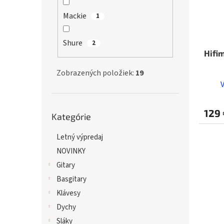
Mackie
1
Shure
2
Hifi
Zobrazených položiek:
19
Preskočiť
129 
Kategórie
kategórie
Letný výpredaj
NOVINKY
Gitary
Basgitary
Klávesy
Dychy
Sláky