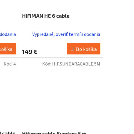
HiFiMAN HE 6 cable
 dodania
Vypredané, overiť termín dodania
košíka
Do košíka
149 €
Kód:
4
Kód:
HIF.SUNDARACABLE.5M
 cable
Hifiman cable Sundara 5 m