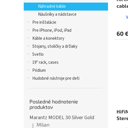
Náhradné káble
Náušníky a nádstavce
Pre inštalácie
Pre iPhone, iPod, iPad
60 
Káble a konektory
Stojany, stoličky a držiaky
Svetlo
19" rack, cases
Pódium
Hudobné nástroje pre deti
Posledné hodnotenie
produktov
HiFi
Marantz MODEL 30 Silver Gold
Ster
Milan
|
Hodnotenie produktu je 5 z 5 hviezdičiek.