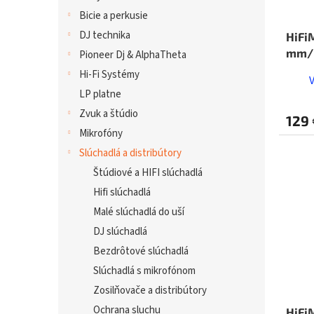
Bicie a perkusie
DJ technika
HiFi
mm/
Pioneer Dj & AlphaTheta
Hi-Fi Systémy
LP platne
Zvuk a štúdio
129 
Mikrofóny
Slúchadlá a distribútory
Štúdiové a HIFI slúchadlá
Hifi slúchadlá
Malé slúchadlá do uší
DJ slúchadlá
Bezdrôtové slúchadlá
Slúchadlá s mikrofónom
Zosilňovače a distribútory
Ochrana sluchu
HiFi