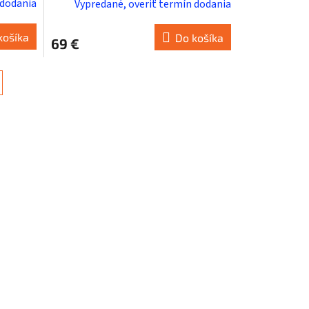
 dodania
Vypredané, overiť termín dodania
košíka
Do košíka
69 €