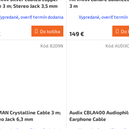
cable 3 m; Stereo Jack 3,5 mm
3 m
Vypredané, overiť termín dodania
Vypredané, overiť termín
Do košíka
Do 
€
149 €
Kód:
B2D9N
Kód:
AUDIX
MAN Crystalline Cable 3 m;
Audix CBLA400 Audiophil
eo Jack 6,3 mm
Earphone Cable