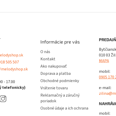
ý
p
i
s
u
T
PREDAJŇ
Informácie pre vás
Bytčiansk
O nás
lodyshop.sk
010 03 Žil
Kontakt
MAPA
18 505 507
Ako nakupovať
/melodyshop.sk
mobil:
Doprava a platba
0905 170 
Obchodné podmienky
00 - 17.00
 telefonicky)
e-mail:
Vrátenie tovaru
zilina@m
Reklamačný a záručný
poriadok
NAHRÁVA
Osobné údaje a ich ochrana
mobil: