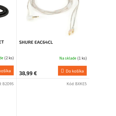
ET
SHURE EAC64CL
ade
(
2 ks
)
Na sklade
(
1 ks
)
košíka
Do košíka
38,99 €
d:
B2D9S
Kód:
BXKE5