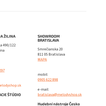
A ŽILINA
SHOWROOM
BRATISLAVA
a 490/122
Smrečianska 20
ina
811 05 Bratislava
MAPA
297
mobil:
0905 622 898
elodyshop.sk
e-mail:
bratislava@melodyshop.sk
CIE ŠTÚDIO
Hudební nástroje Česko