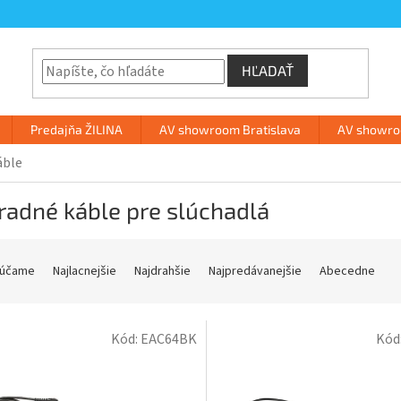
HĽADAŤ
Predajňa ŽILINA
AV showroom Bratislava
AV showroo
áble
radné káble pre slúchadlá
účame
Najlacnejšie
Najdrahšie
Najpredávanejšie
Abecedne
Kód:
EAC64BK
Kód