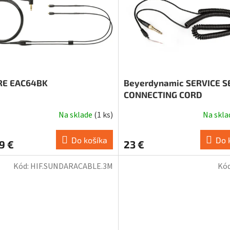
RE EAC64BK
Beyerdynamic SERVICE S
CONNECTING CORD
Na sklade
(
1 ks
)
Na skl
Do košíka
Do 
9 €
23 €
Kód:
HIF.SUNDARACABLE.3M
Kó