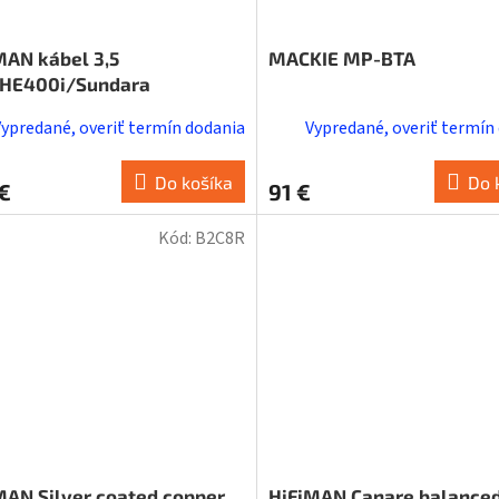
MAN kábel 3,5
MACKIE MP-BTA
HE400i/Sundara
Vypredané, overiť termín dodania
Vypredané, overiť termín
Do košíka
Do 
€
91 €
Kód:
B2C8R
MAN Silver coated copper
HiFiMAN Canare balanced