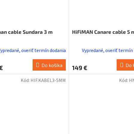
man cable Sundara 3 m
HiFiMAN Canare cable 5 
Vypredané, overiť termín dodania
Vypredané, overiť termín
Do košíka
Do 
€
149 €
Kód:
HIF.KABEL3-5MM
Kód:
H