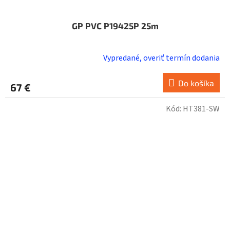
GP PVC P19425P 25m
Vypredané, overiť termín dodania
Do košíka
67 €
Kód:
HT381-SW