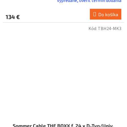
Vypredané, overiť termín dodania
Do košíka
134 €
Kód:
TBH24-MK3
Sommer Cable THE BOXX f. 24 x D-Typ/Univ.