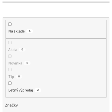
d
u
k
t
o
Na sklade
v
4
Akcia
0
Novinka
0
Tip
0
Letný výpredaj
2
Značky