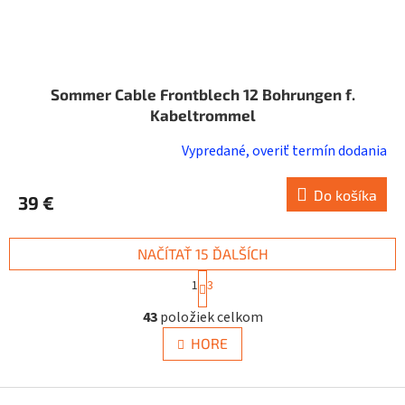
Sommer Cable Frontblech 12 Bohrungen f.
Kabeltrommel
Vypredané, overiť termín dodania
Do košíka
39 €
NAČÍTAŤ 15 ĎALŠÍCH
S
1
3
t
O
r
43
položiek celkom
v
á
n
l
HORE
k
á
o
d
v
a
Z
a