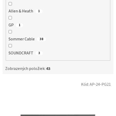
Allen & Heath
1
GP
1
Sommer Cable
38
SOUNDCRAFT
3
Zobrazených položiek:
43
V
Kód:
AP-24-PG21
ý
p
i
s
p
r