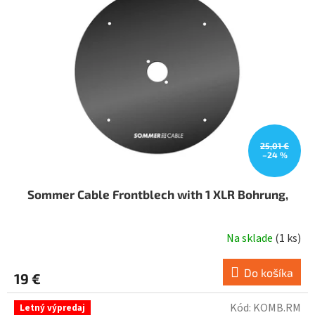
25,01 €
–24 %
Sommer Cable Frontblech with 1 XLR Bohrung,
Na sklade
(
1 ks
)
Do košíka
19 €
Kód:
KOMB.RM
Letný výpredaj