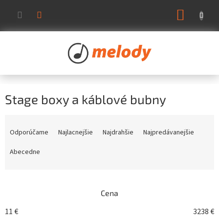
Prejsť
NÁKUP
na
KOŠÍK
obsah
Stage boxy a káblové bubny
R
a
Odporúčame
Najlacnejšie
Najdrahšie
Najpredávanejšie
d
e
Abecedne
n
i
e
Cena
p
r
11
€
3238
€
o