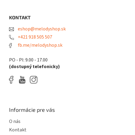
c
á
n
i
i
p
e
e
ä
KONTAKT
p
t
r
eshop@melodyshop.sk
i
v
k
e
+421 918 505 507
y
fb.me/melodyshop.sk
v
ý
p
PO - PI: 9.00 - 17.00
i
(dostupný telefonicky)
s
u
Informácie pre vás
O nás
Kontakt