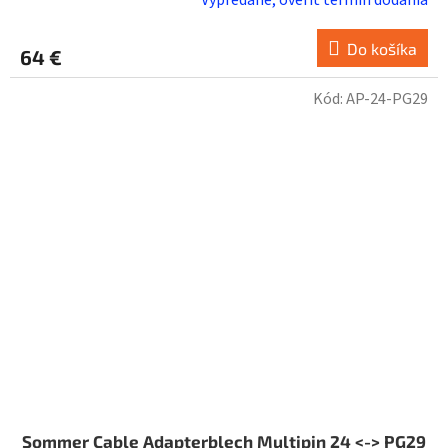
Do košíka
64 €
Kód:
AP-24-PG29
Sommer Cable Adapterblech Multipin 24 <-> PG29