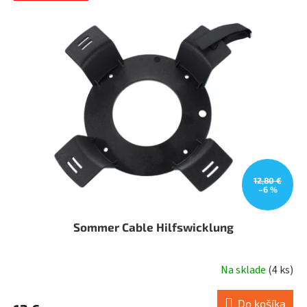
12,80 €
–6 %
Sommer Cable Hilfswicklung
Na sklade
(
4 ks
)
Do košíka