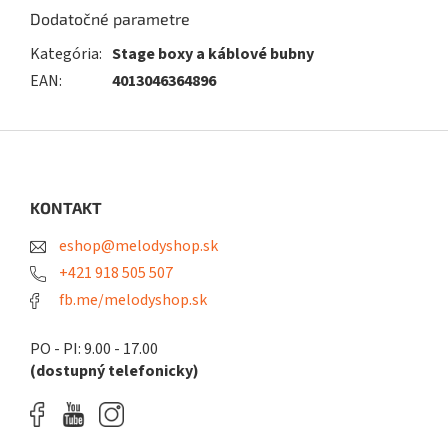
Dodatočné parametre
Kategória
:
Stage boxy a káblové bubny
EAN
:
4013046364896
Z
á
p
ä
KONTAKT
t
eshop@melodyshop.sk
i
e
+421 918 505 507
fb.me/melodyshop.sk
PO - PI: 9.00 - 17.00
(dostupný telefonicky)