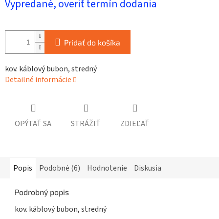
Vypredané, overiť termín dodania
cena:
Pridať do košíka
kov. káblový bubon, stredný
Detailné informácie
OPÝTAŤ SA
STRÁŽIŤ
ZDIEĽAŤ
Popis
Podobné (6)
Hodnotenie
Diskusia
Podrobný popis
kov. káblový bubon, stredný