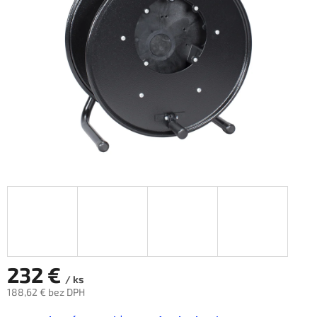
hviezdičiek.
232 €
/ ks
188,62 € bez DPH
Jednotková