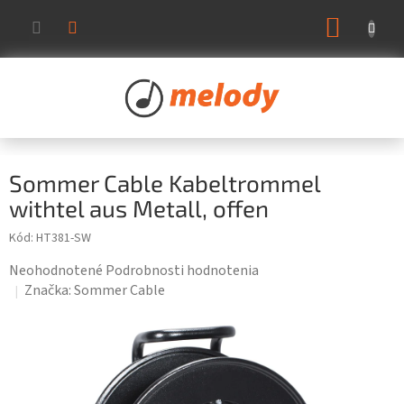
Prejsť
NÁKUP
na
KOŠÍK
obsah
Sommer Cable Kabeltrommel
withtel aus Metall, offen
Kód:
HT381-SW
Priemerné
Neohodnotené
Podrobnosti hodnotenia
hodnotenie
Značka:
Sommer Cable
produktu
je
0,0
z
5