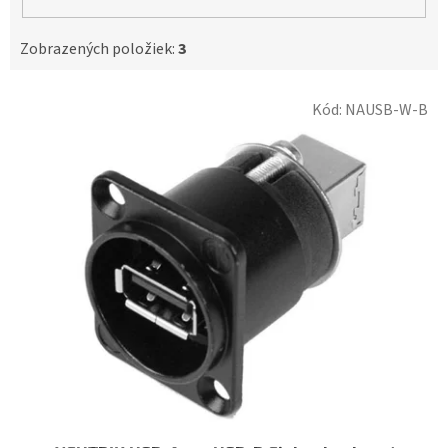
Zobrazených položiek:
3
V
Kód:
NAUSB-W-B
ý
p
i
s
p
r
o
d
u
k
t
o
v