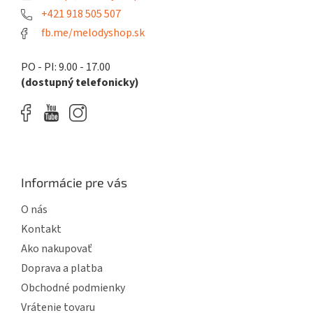
p
e
+421 918 505 507
r
fb.me/melodyshop.sk
v
k
y
PO - PI: 9.00 - 17.00
v
(dostupný telefonicky)
ý
p
i
s
u
Informácie pre vás
O nás
Kontakt
Ako nakupovať
Doprava a platba
Obchodné podmienky
Vrátenie tovaru