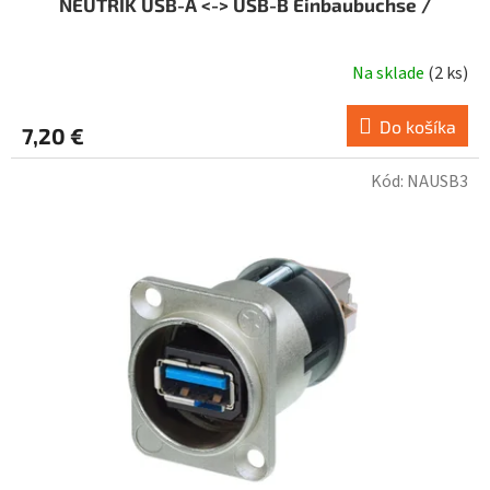
NEUTRIK USB-A <-> USB-B Einbaubuchse /
Na sklade
(
2 ks
)
Do košíka
7,20 €
Kód:
NAUSB3