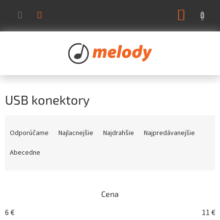
Prejsť
NÁKUP
na
KOŠÍK
obsah
USB konektory
R
a
Odporúčame
Najlacnejšie
Najdrahšie
Najpredávanejšie
d
e
Abecedne
n
i
e
Cena
p
r
6
€
11
€
o