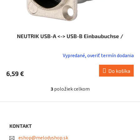
NEUTRIK USB-A <-> USB-B Einbaubuchse /
Vypredané, overiť termín dodania
Do košíka
6,59 €
3
položiek celkom
O
v
l
Z
á
á
d
p
a
ä
KONTAKT
c
t
i
eshop@melodyshop.sk
i
e